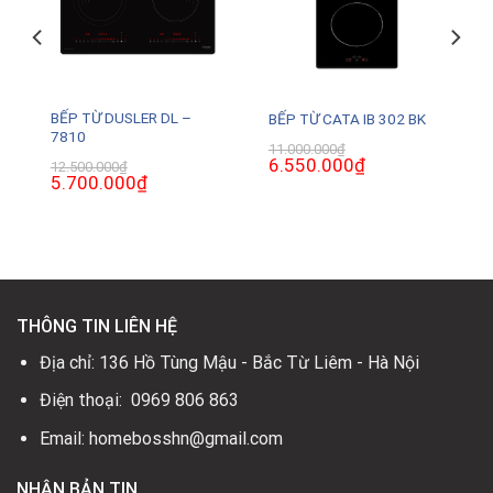
BẾP TỪ DUSLER DL –
V
BẾP TỪ CATA IB 302 BK
7810
11.000.000
₫
Giá
6.550.000
₫
Giá
12.500.000
₫
gốc
hiện
Giá
5.700.000
₫
Giá
là:
tại
gốc
hiện
11.000.000₫.
là:
là:
tại
0₫.
6.550.000₫.
12.500.000₫.
là:
5.700.000₫.
THÔNG TIN LIÊN HỆ
Địa chỉ: 136 Hồ Tùng Mậu - Bắc Từ Liêm - Hà Nội
Điện thoại: 0969 806 863
Email: homebosshn@gmail.com
NHẬN BẢN TIN