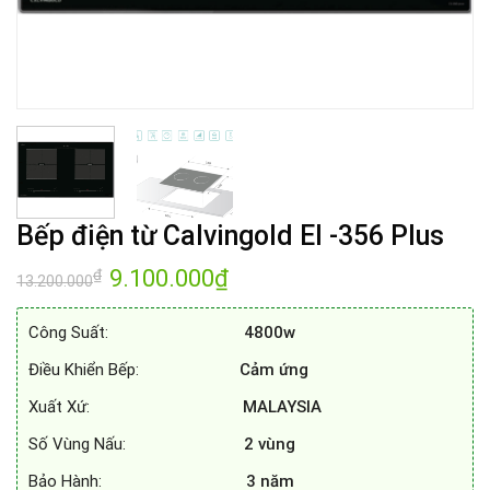
Bếp điện từ Calvingold EI -356 Plus
Giá
9.100.000
₫
Giá
₫
13.200.000
gốc
hiện
là:
tại
13.200.000₫.
là:
Công Suất:
4800w
9.100.000₫.
Điều Khiển Bếp:
Cảm ứng
Xuất Xứ:
MALAYSIA
Số Vùng Nấu:
2 vùng
Bảo Hành:
3 năm