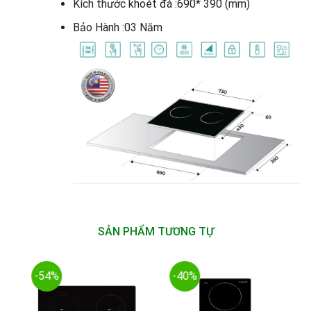
Kích thước khoét đá :690* 390 (mm)
Bảo Hành :03 Năm
SẢN PHẨM TƯƠNG TỰ
-54%
-40%