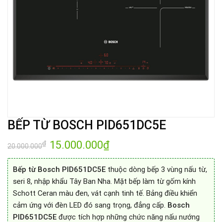
BẾP TỪ BOSCH PID651DC5E
Giá
15.000.000
₫
Giá
₫
20.000.000
gốc
hiện
là:
tại
20.000.000₫.
là:
Bếp từ Bosch PID651DC5E
thuộc dòng bếp 3 vùng nấu từ,
15.000.000₫.
seri 8, nhập khẩu Tây Ban Nha. Mặt bếp làm từ gốm kính
Schott Ceran màu đen, vát cạnh tinh tế. Bảng điều khiển
cảm ứng với đèn LED đó sang trọng, đẳng cấp.
Bosch
PID651DC5E
được tích hợp những chức năng nấu nướng