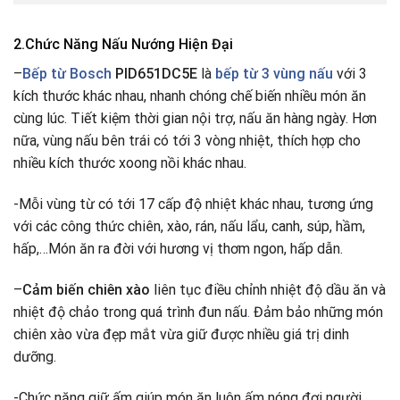
2.Chức Năng Nấu Nướng Hiện Đại
–
Bếp từ Bosch
PID651DC5E
là
bếp từ 3 vùng nấu
với 3
kích thước khác nhau, nhanh chóng chế biến nhiều món ăn
cùng lúc. Tiết kiệm thời gian nội trợ, nấu ăn hàng ngày. Hơn
nữa, vùng nấu bên trái có tới 3 vòng nhiệt, thích hợp cho
nhiều kích thước xoong nồi khác nhau.
-Mỗi vùng từ có tới 17 cấp độ nhiệt khác nhau, tương ứng
với các công thức chiên, xào, rán, nấu lẩu, canh, súp, hầm,
hấp,…Món ăn ra đời với hương vị thơm ngon, hấp dẫn.
–
Cảm biến chiên xào
liên tục điều chỉnh nhiệt độ dầu ăn và
nhiệt độ chảo trong quá trình đun nấu
.
Đảm bảo những món
chiên xào vừa đẹp mắt vừa giữ được nhiều giá trị dinh
dưỡng.
-Chức năng giữ ấm giúp món ăn luôn ấm nóng đợi người