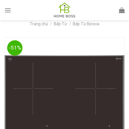
Skip
to
content
Trang chủ
/
Bếp Từ
/
Bếp Từ Binova
-51%