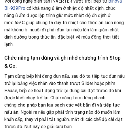
Với công nghệ biến tần
INVERTER
vượt trội, bếp từ
Binova
BI-929Pro
có khả năng ủ ấm ở nhiệt độ nhất định, chức
năng ủ ấm được lập trình giữ mức nhiệt độ ổn định ở
mức
65ºC
giúp chúng ta duy trì nhiệt cho thức ăn luôn nóng
mà không bị nguội đi phải đun lại nhiều lần làm giảm chất
dinh dưỡng trong thức ăn, đặc biệt về mùa đông thời tiết
lạnh.
Chức năng tạm dừng và ghi nhớ chương trình Stop
& Go:
Tạm dừng bếp khi đang đun nấu, sau đó ta tiếp tục đun nấu
trở lại bằng việc nhấn vào thanh trượt Slider hoặc phím
Pause, bếp sẽ hoạt động trở lại đúng cài đặt trước đó khi
được khởi chạy trở lại. Chức năng tạm dừng nhanh
chóng
cho phép bạn lau sạch các vết bẩn đi và tiếp tục
nấu ăn
. Ngoài ra nếu gặp phải tình trạng nào đó muốn làm
khẩn cấp, thay vì phải tắt nguồn, mất đi các chế độ cài đặt
trước đó. Nút này sẽ giải cứu bạn.