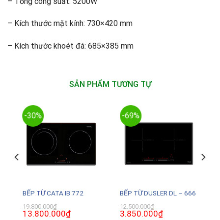
– Tổng công suất: 5200W
– Kích thước mặt kính: 730×420 mm
– Kích thước khoét đá: 685×385 mm
SẢN PHẨM TƯƠNG TỰ
-30%
-69%
BẾP TỪ CATA IB 772
BẾP TỪ DUSLER DL – 666
19.800.000
₫
12.500.000
₫
Giá
13.800.000
₫
Giá
Giá
3.850.000
₫
Giá
gốc
hiện
gốc
hiện