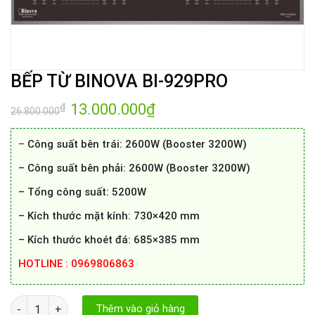
BẾP TỪ BINOVA BI-929PRO
Giá
13.000.000
₫
Giá
₫
26.800.000
gốc
hiện
là:
tại
26.800.000₫.
là:
–
Công suất bên trái: 2600W (Booster 3200W)
13.000.000₫.
– Công suất bên phải: 2600W (Booster 3200W)
– Tổng công suất: 5200W
– Kích thước mặt kính: 730×420 mm
– Kích thước khoét đá: 685×385 mm
HOTLINE : 0969806863
BẾP TỪ BINOVA BI-929PRO số lượng
Thêm vào giỏ hàng