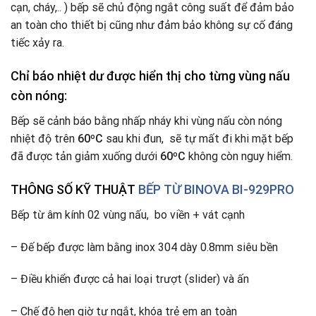
cạn, cháy,.. ) bếp sẽ chủ động ngắt công suất để đảm bảo
an toàn cho thiết bị cũng như đảm bảo không sự cố đáng
tiếc xảy ra.
Chỉ báo nhiệt dư được hiển thị cho từng vùng nấu
còn nóng:
Bếp sẽ cảnh báo bằng nhấp nháy khi vùng nấu còn nóng
nhiệt độ trên
60ºC
sau khi đun, sẽ tự mất đi khi mặt bếp
đã được tản giảm xuống dưới
60ºC
không còn nguy hiểm.
THÔNG SỐ KỸ THUẬT
BẾP TỪ BINOVA BI-929PRO
Bếp từ âm kính 02 vùng nấu, bo viền + vát cạnh
– Đế bếp được làm bằng inox 304 dày 0.8mm siêu bền
– Điều khiển được cả hai loại trượt (slider) và ấn
– Chế độ hẹn giờ tự ngắt, khóa trẻ em an toàn