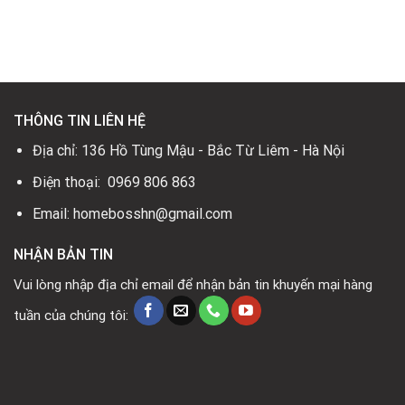
là:
tại
là:
tại
19.800.000₫.
là:
12.500.000₫.
là:
13.800.000₫.
3.850.000₫.
0₫.
THÔNG TIN LIÊN HỆ
Địa chỉ: 136 Hồ Tùng Mậu - Bắc Từ Liêm - Hà Nội
Điện thoại: 0969 806 863
Email: homebosshn@gmail.com
NHẬN BẢN TIN
Vui lòng nhập địa chỉ email để nhận bản tin khuyến mại hàng
tuần của chúng tôi: