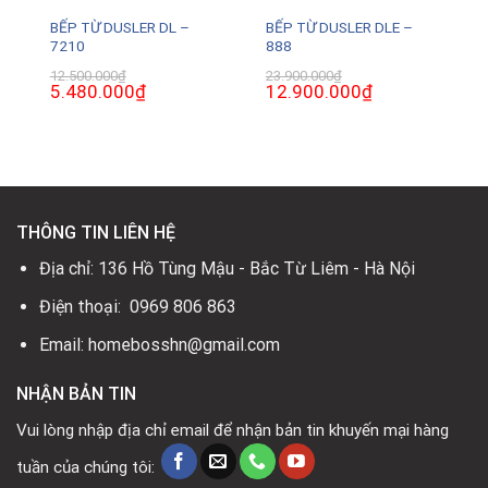
BẾP TỪ DUSLER DL –
BẾP TỪ DUSLER DLE –
7210
888
12.500.000
₫
23.900.000
₫
Giá
5.480.000
₫
Giá
Giá
12.900.000
₫
Giá
gốc
hiện
gốc
hiện
là:
tại
là:
tại
12.500.000₫.
là:
23.900.000₫.
là:
0₫.
5.480.000₫.
12.900.000₫.
THÔNG TIN LIÊN HỆ
Địa chỉ: 136 Hồ Tùng Mậu - Bắc Từ Liêm - Hà Nội
Điện thoại: 0969 806 863
Email: homebosshn@gmail.com
NHẬN BẢN TIN
Vui lòng nhập địa chỉ email để nhận bản tin khuyến mại hàng
tuần của chúng tôi: