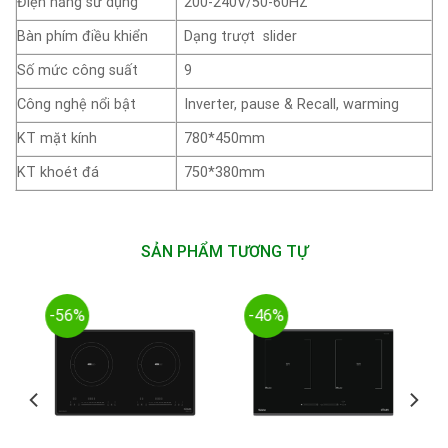
Điện năng sử dụng
200-240V/50-60HZ
Bàn phím điều khiển
Dạng trượt slider
Số mức công suất
9
Công nghệ nổi bật
Inverter, pause & Recall, warming
KT mặt kính
780*450mm
KT khoét đá
750*380mm
SẢN PHẨM TƯƠNG TỰ
-56%
-46%