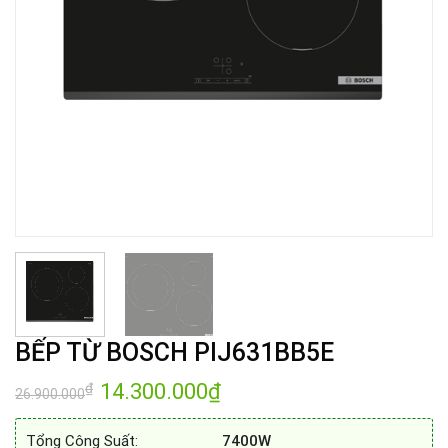
BẾP TỪ BOSCH PIJ631BB5E
Giá
14.300.000
₫
Giá
₫
26.900.000
gốc
hiện
là:
tại
26.900.000₫.
là:
Tổng Công Suất:
7400W
14.300.000₫.