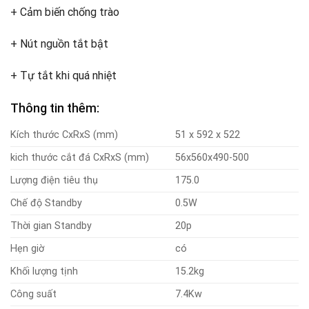
+ Cảm biến chống trào
+ Nút nguồn tắt bật
+ Tự tắt khi quá nhiệt
Thông tin thêm:
Kích thước CxRxS (mm)
51 x 592 x 522
kich thước cắt đá CxRxS (mm)
56x560x490-500
Lượng điện tiêu thụ
175.0
Chế độ Standby
0.5W
Thời gian Standby
20p
Hẹn giờ
có
Khối lượng tịnh
15.2kg
Công suất
7.4Kw