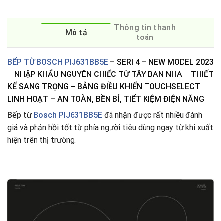
Thông tin thanh
Mô tả
toán
BẾP TỪ BOSCH PIJ631BB5E
– SERI 4 – NEW MODEL 2023
– NHẬP KHẨU NGUYÊN CHIẾC TỪ TÂY BAN NHA – THIẾT
KẾ SANG TRỌNG – BẢNG ĐIỀU KHIỂN TOUCHSELECT
LINH HOẠT – AN TOÀN, BỀN BỈ, TIẾT KIỆM ĐIỆN NĂNG
Bếp từ
Bosch PIJ631BB5E
đã nhận được rất nhiều đánh
giá và phản hồi tốt từ phía người tiêu dùng ngay từ khi xuất
hiện trên thị trường.