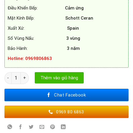
Điều Khiển Bếp:
Cảm ứng
Mặt Kính Bếp:
Schott Ceran
Xuất Xứ:
Spain
Số Vùng Nấu:
3 vùng
Bảo Hành:
3 năm
Hotline: 0969806863
BẾP TỪ BOSCH PIJ631BB5E số lượng
Thêm vào giỏ hàng
Chat Facebook
0969 80 6863