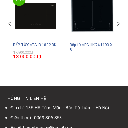
Bếp từ AEG HK 764403 X-
BẾP TỪ CATA IB 1822 BK
B
17.500.000
₫
Giá
13.000.000
₫
Giá
gốc
hiện
là:
tại
17.500.000₫.
là:
13.000.000₫.
THÔNG TIN LIÊN HỆ
Địa chỉ: 136 Hồ Tùng Mậu - Bắc Từ Liêm - Hà Nội
Điện thoại: 0969 806 863
Email: homebosshn@gmail.com