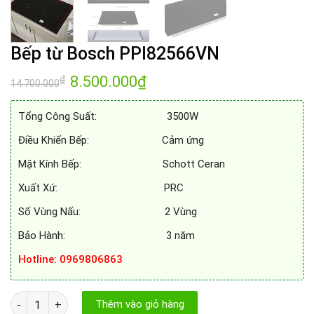
Bếp từ Bosch PPI82566VN
Giá
8.500.000
₫
Giá
₫
14.700.000
gốc
hiện
là:
tại
14.700.000₫.
là:
Tổng Công Suất: 3500W
8.500.000₫.
Điều Khiển Bếp: Cảm ứng
Mặt Kính Bếp: Schott Ceran
Xuất Xứ: PRC
Số Vùng Nấu: 2 Vùng
Bảo Hành: 3 năm
Hotline: 0969806863
Bếp từ Bosch PPI82566VN số lượng
Thêm vào giỏ hàng