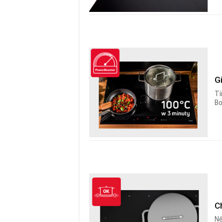
G
Tí
Bo
C
Nế