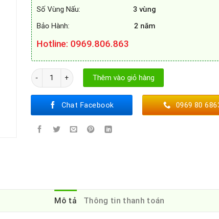
Số Vùng Nấu:
3 vùng
Bảo Hành:
2 năm
Hotline: 0969.806.863
BẾP TỪ BOSCH PUC611BB5E số lượng
Thêm vào giỏ hàng
Chat Facebook
0969 80 686
Mô tả
Thông tin thanh toán