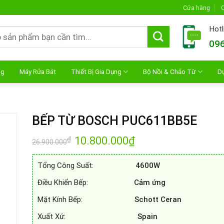
Cửa hàng
C
Hotl
096
ng
Máy Rửa Bát
Thiết Bị Gia Dụng
Bộ Nồi & Chảo Từ
D
BẾP TỪ BOSCH PUC611BB5E
Giá
10.800.000
₫
Giá
₫
26.900.000
gốc
hiện
là:
tại
26.900.000₫.
là:
Tổng Công Suất:
4600W
10.800.000₫.
Điều Khiển Bếp:
Cảm ứng
Mặt Kính Bếp:
Schott Ceran
Xuất Xứ:
Spain