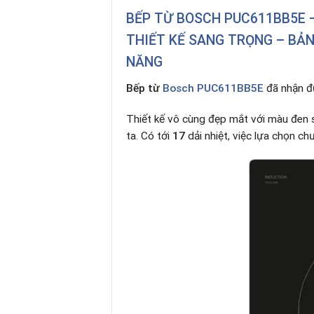
BẾP TỪ BOSCH PUC611BB5E –
THIẾT KẾ SANG TRỌNG – BẢNG
NĂNG
Bếp từ
Bosch PUC611BB5E
đã nhận đư
Thiết kế vô cùng đẹp mắt với màu đen 
ta
.
Có tới
17
dải nhiệt, việc lựa chọn ch