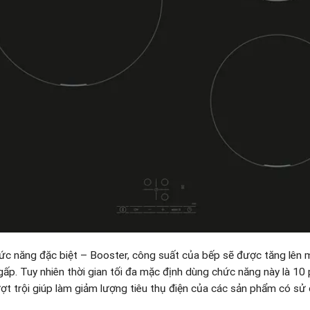
ức năng đặc biệt – Booster, công suất của bếp sẽ được tăng lên
ấp. Tuy nhiên thời gian tối đa mặc định dùng chức năng này là 10 p
ợt trội giúp làm giảm lượng tiêu thụ điện của các sản phẩm có sử 