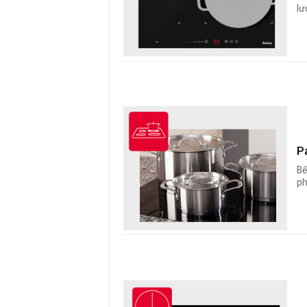
lư
P
Bế
ph