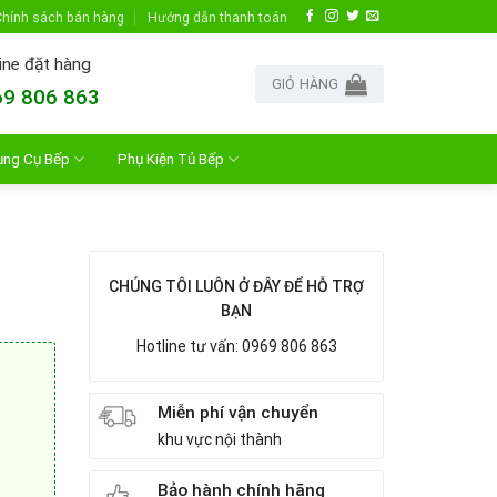
hính sách bán hàng
Hướng dẫn thanh toán
ine đặt hàng
GIỎ HÀNG
9 806 863
ụng Cụ Bếp
Phụ Kiện Tủ Bếp
CHÚNG TÔI LUÔN Ở ĐÂY ĐỂ HỖ TRỢ
BẠN
Hotline tư vấn: 0969 806 863
Miễn phí vận chuyển
khu vực nội thành
Bảo hành chính hãng