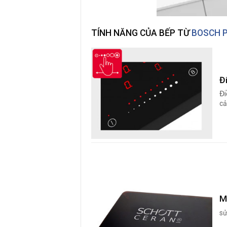
TÍNH NĂNG CỦA BẾP TỪ
BOSCH 
Đ
Đi
cả
M
sử