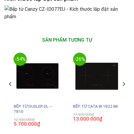
SẢN PHẨM TƯƠNG TỰ
-54%
-26%
BẾP TỪ DUSLER DL –
BẾP TỪ CATA IB 1822 BK
7810
17.500.000
₫
Giá
13.000.000
₫
Giá
12.500.000
₫
gốc
hiện
Giá
5.700.000
₫
Giá
là:
tại
gốc
hiện
17.500.000₫.
là:
là:
tại
13.000.000₫.