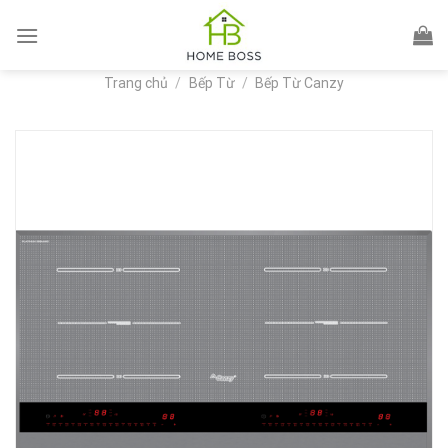
Skip
to
content
Trang chủ
/
Bếp Từ
/
Bếp Từ Canzy