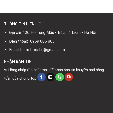
12.500.000₫.
là:
0₫.
5.700.000₫.
THÔNG TIN LIÊN HỆ
Địa chỉ: 136 Hồ Tùng Mậu - Bắc Từ Liêm - Hà Nội
Điện thoại: 0969 806 863
Email: homebosshn@gmail.com
NHẬN BẢN TIN
Vui lòng nhập địa chỉ email để nhận bản tin khuyến mại hàng
tuần của chúng tôi: