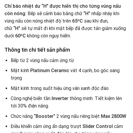
Chỉ báo nhiệt dư “H” được hiển thị cho từng vùng nấu
còn nóng:
Bếp sẽ cảnh báo bằng chữ
“H”
nhấp nháy khi
vùng nấu còn nóng nhiệt độ trên
65ºC
sau khi đun,
chữ
“H”
sẽ tự mất đi khi mặt bếp đã được tản giảm xuống
dưới
60ºC
không còn nguy hiểm.
Thông tin chi tiết sản phẩm
Bếp từ 2 vùng nấu cảm ứng từ
Mặt kính
Platinum Ceramic
vát 4 cạnh, bo góc sang
trọng
Mặt kính trong suốt hiệu ứng vân xanh độc đáo
Công nghệ biến tần
Inverter
thông minh. Tiết kiệm lên
tới 30% điện năng.
Chức năng
“Booster”
2 vùng nấu riêng biệt
Max 2800W
Điều khiển cảm ứng ẩn dạng trượt
Slider Control
cảm