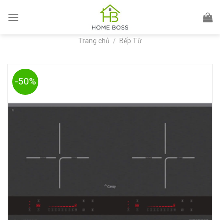
Skip
to
content
Trang chủ
/
Bếp Từ
-50%