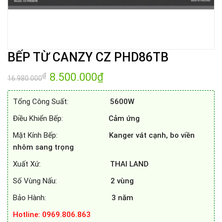
BẾP TỪ CANZY CZ PHD86TB
Giá
8.500.000
₫
Giá
₫
16.980.000
gốc
hiện
là:
tại
16.980.000₫.
là:
Tổng Công Suất:
5600W
8.500.000₫.
Điều Khiển Bếp:
Cảm ứng
Mặt Kính Bếp:
Kanger
vát cạnh, bo viền
nhôm sang trọng
Xuất Xứ:
THAI LAND
Số Vùng Nấu:
2 vùng
Bảo Hành:
3 năm
Hotline: 0969.806.863