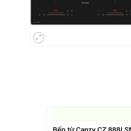
Bếp từ Canzy CZ 888I SMA