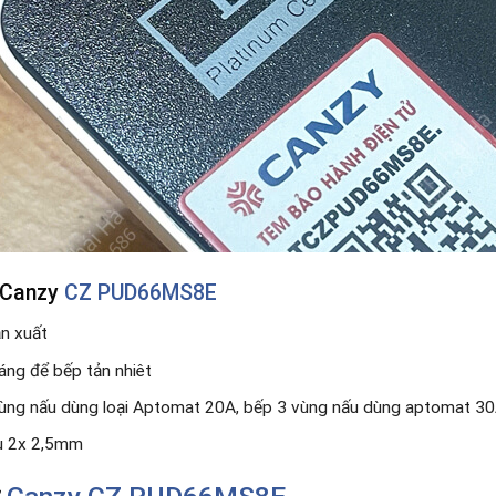
ừ Canzy
CZ PUD66MS8E
ản xuất
oáng để bếp tản nhiêt
vùng nấu dùng loại Aptomat 20A, bếp 3 vùng nấu dùng aptomat 3
êu 2x 2,5mm