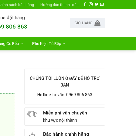
hính sách bán hàng
Hướng dẫn thanh toán
ine đặt hàng
GIỎ HÀNG
9 806 863
ụng Cụ Bếp
Phụ Kiện Tủ Bếp
CHÚNG TÔI LUÔN Ở ĐÂY ĐỂ HỖ TRỢ
BẠN
Hotline tư vấn: 0969 806 863
Miễn phí vận chuyển
khu vực nội thành
Bảo hành chính hãng