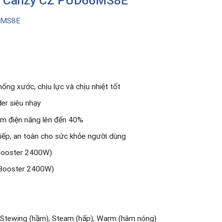
ừ
Canzy CZ PUD66MS8E
6MS8E
ng xước, chịu lực và chịu nhiệt tốt
er siêu nhạy
iệm điện năng lên đến 40%
iếp, an toàn cho sức khỏe người dùng
ooster 2400W)
ooster 2400W)
), Stewing (hầm), Steam (hấp), Warm (hâm nóng)