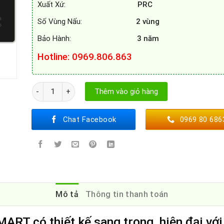
Xuất Xứ:
PRC
Số Vùng Nấu:
2 vùng
Bảo Hành:
3 năm
Hotline: 0969.806.863
Bếp từ Canzy CZ PUD66MS8E số lượng
Thêm vào giỏ hàng
Chat Facebook
0969 80 686
Mô tả
Thông tin thanh toán
RT có thiết kế sang trọng, hiện đại với 