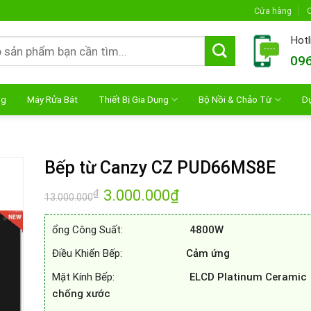
Cửa hàng
C
Hotl
096
ng
Máy Rửa Bát
Thiết Bị Gia Dụng
Bộ Nồi & Chảo Từ
D
Bếp từ Canzy CZ PUD66MS8E
Giá
3.000.000
₫
Giá
₫
13.000.000
gốc
hiện
là:
tại
13.000.000₫.
là:
ổng Công Suất:
4800W
3.000.000₫.
Điều Khiển Bếp:
Cảm ứng
Mặt Kính Bếp:
ELCD Platinum Ceramic
chống xước