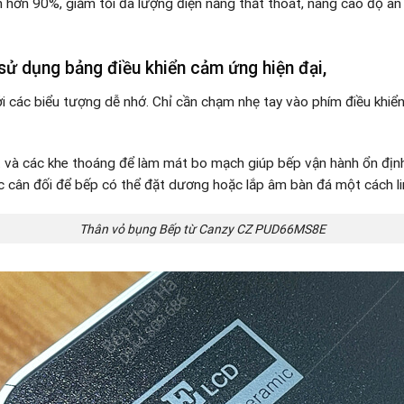
 hơn 90%, giảm tối đa lượng điện năng thất thoát, nâng cao độ an t
sử dụng bảng điều khiển cảm ứng hiện đại,
i các biểu tượng dễ nhớ. Chỉ cần chạm nhẹ tay vào phím điều khiể
t và các khe thoáng để làm mát bo mạch giúp bếp vận hành ổn định
óc cân đối để bếp có thể đặt dương hoặc lắp âm bàn đá một cách li
Thân vỏ bụng Bếp từ Canzy CZ PUD66MS8E