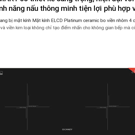
nh năng nấu thông minh tiện lợi phù hợp 
ang bị mặt kính Mặt kính ELCD Platinum ceramic bo viền nhôm 4 
 và viền kim loại không chỉ tạo điểm nhấn cho không gian bếp mà c