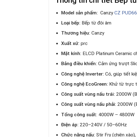
Thông tin chi tiết Bếp t
Model sản phẩm:
Canzy
CZ PUD6
Loại bếp:
Bếp từ đôi âm
Thương hiệu:
Canzy
Xuất xứ:
prc
Mặt kính:
ELCD Platinum Ceramic chố
Bảng điều khiển:
Cảm ứng trượt Slid
Công nghệ Inverter:
Có, giúp tiết k
Công nghệ EcoGreen:
Khử từ trực t
Công suất vùng nấu trái:
2000W (B
Công suất vùng nấu phải:
2000W (B
Tổng công suất:
4000W – 4800W
Điện áp:
220–240V / 50–60Hz
Chức năng nấu:
Stir Fry (chiên xào