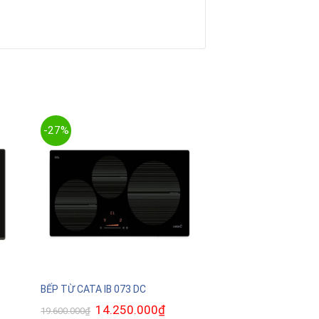
-27%
BẾP TỪ CATA IB 073 DC
Giá
14.250.000
₫
Giá
19.600.000
₫
gốc
hiện