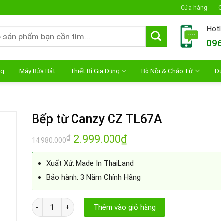
Cửa hàng
C
Hotl
096
ng
Máy Rửa Bát
Thiết Bị Gia Dụng
Bộ Nồi & Chảo Từ
D
Bếp từ Canzy CZ TL67A
Giá
2.999.000
₫
Giá
₫
14.980.000
gốc
hiện
là:
tại
14.980.000₫.
là:
Xuất Xứ: Made In ThaiLand
2.999.000₫.
Bảo hành: 3 Năm Chính Hãng
Bếp từ Canzy CZ TL67A số lượng
Thêm vào giỏ hàng