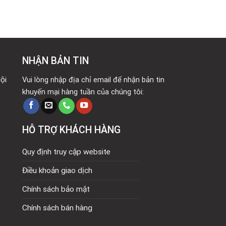
là:
tại
là:
tại
22.500.000₫.
là:
17.500.000₫.
là:
16.000.000₫.
13.0
NHẬN BẢN TIN
ội
Vui lòng nhập địa chỉ email để nhận bản tin
khuyến mại hàng tuần của chúng tôi:
HỖ TRỢ KHÁCH HÀNG
Quy định truy cập website
Điều khoản giao dịch
Chính sách bảo mật
Chính sách bán hàng