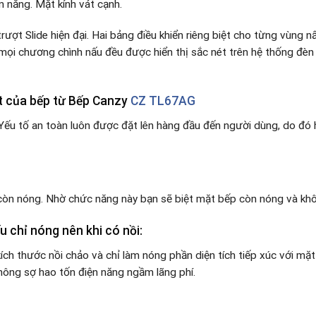
n năng. Mặt kính vát cạnh.
ượt Slide hiện đại. Hai bảng điều khiển riêng biệt cho từng vùng n
mọi chương chình nấu đều được hiển thị sắc nét trên hệ thống đèn
t của bếp từ Bếp Canzy
CZ TL67AG
 Yếu tố an toàn luôn được đặt lên hàng đầu đến người dùng, do đó
còn nóng. Nhờ chức năng này bạn sẽ biệt mặt bếp còn nóng và khô
 chỉ nóng nên khi có nồi:
kích thước nồi chảo và chỉ làm nóng phần diện tích tiếp xúc với m
hông sợ hao tốn điện năng ngầm lãng phí.