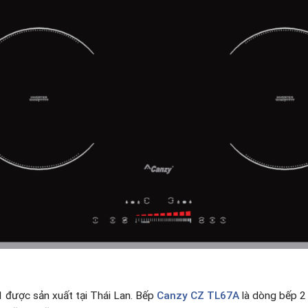
 được sản xuất tại Thái Lan. Bếp
Canzy CZ TL67A
là dòng bếp 2