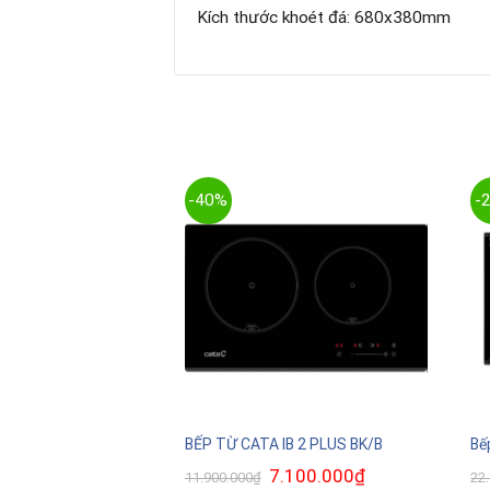
Kích thước khoét đá: 680x380mm
-40%
-
F – IH870Z
BẾP TỪ CATA IB 2 PLUS BK/B
Bế
Giá
7.100.000
₫
Giá
11.900.000
₫
22
gốc
hiện