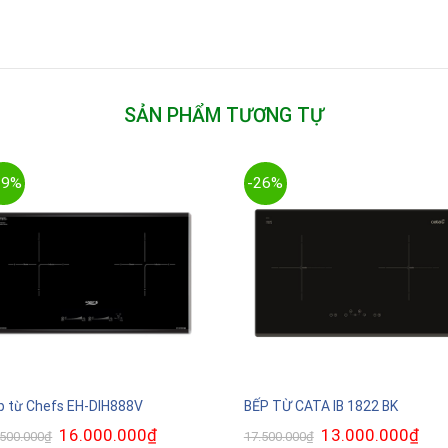
SẢN PHẨM TƯƠNG TỰ
29%
-26%
p từ Chefs EH-DIH888V
BẾP TỪ CATA IB 1822 BK
Giá
16.000.000
₫
Giá
Giá
13.000.000
₫
Giá
.500.000
₫
17.500.000
₫
gốc
hiện
gốc
hiện