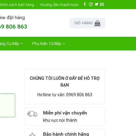
hính sách bán hàng
Hướng dẫn thanh toán
ine đặt hàng
GIỎ HÀNG
9 806 863
ụng Cụ Bếp
Phụ Kiện Tủ Bếp
CHÚNG TÔI LUÔN Ở ĐÂY ĐỂ HỖ TRỢ
BẠN
Hotline tư vấn: 0969 806 863
Miễn phí vận chuyển
khu vực nội thành
Bảo hành chính hãng