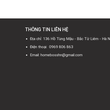
là:
tại
11.900.000₫.
là:
7.100.000₫.
THÔNG TIN LIÊN HỆ
Địa chỉ: 136 Hồ Tùng Mậu - Bắc Từ Liêm - Hà N
Điện thoại: 0969 806 863
Email: homebosshn@gmail.com