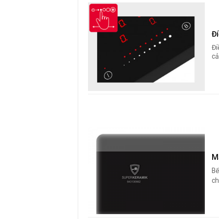
Đ
Đi
cả
M
Bế
ch