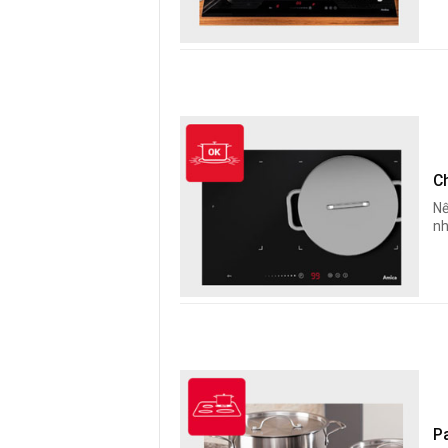
C
Nế
nh
P