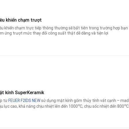
iều khiển chạm trượt
ều khiển chạm trực tiếp thông thường sẽ bất tiên trong trường hợp bạn 
m ứng trượt mức thay đổi công suất thật dễ dàng và tiện lợi
ặt kính
SuperKeramik
p từ
FEUER F2IDS NEW
sử dụng mặt kính gốm thủy tính vát cạnh – made
o
o
ịu lực cao, khả năng chịu nhiệt lên đến 1000
C, chịu sốc nhiệt đến 800
C