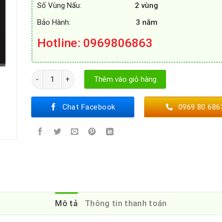
Số Vùng Nấu:
2 vùng
Bảo Hành:
3 năm
Hotline: 0969806863
BẾP TỪ FEUER F2IDS NEW số lượng
Thêm vào giỏ hàng
Chat Facebook
0969 80 686
Mô tả
Thông tin thanh toán