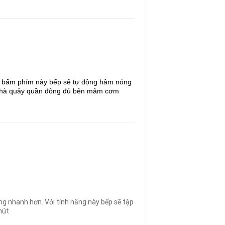
ần bấm phím này bếp sẽ tự động hâm nóng
ả nhà quây quần đông đủ bên mâm cơm
ng nhanh hơn
.
Với tính năng này bếp sẽ tập
hút