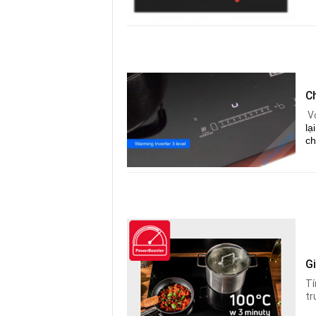
C
V
lạ
ch
G
Tí
tr