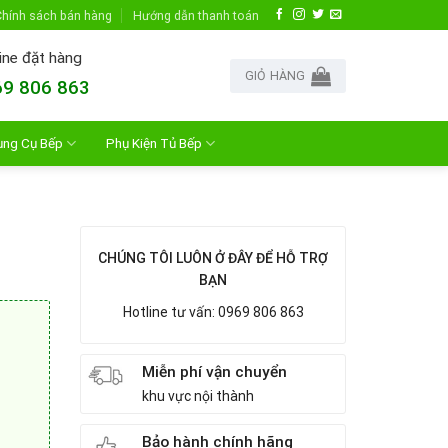
hính sách bán hàng
Hướng dẫn thanh toán
ine đặt hàng
GIỎ HÀNG
9 806 863
ụng Cụ Bếp
Phụ Kiện Tủ Bếp
CHÚNG TÔI LUÔN Ở ĐÂY ĐỂ HỖ TRỢ
BẠN
Hotline tư vấn: 0969 806 863
Miễn phí vận chuyển
khu vực nội thành
Bảo hành chính hãng