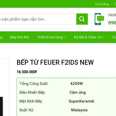
Cửa hàng
C
Hotl
096
ng
Máy Rửa Bát
Thiết Bị Gia Dụng
Bộ Nồi & Chảo Từ
D
BẾP TỪ FEUER F2IDS NEW
₫
16.500.000
Tổng Công Suất:
4200W
Điều Khiển Bếp:
Cảm ứng
Mặt Kính Bếp:
SuperKeramik
Xuất Xứ:
Malaysia