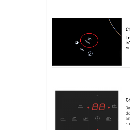
C
Tr
tr
tr
C
Bạ
độ
ăn
kh