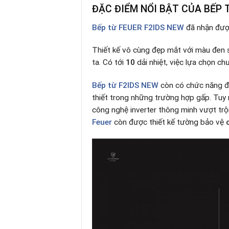
ĐẶC ĐIỂM NỔI BẬT CỦA BẾP 
Bếp từ FEUER F2IDS NEW
đã nhận được
Thiết kế vô cùng đẹp mắt với màu đen 
ta
.
Có tới
10
dải nhiệt, việc lựa chọn ch
Bếp từ
F2IDS NEW
còn có chức năng đ
thiết trong những trường hợp gấp. Tuy n
công nghệ inverter thông minh vượt trộ
Feuer
còn được thiết kế tường bảo vệ