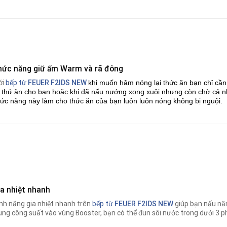
hức năng giữ ấm Warm và rã đông
ới
bếp từ
FEUER F2IDS NEW
khi muốn hâm nóng lại thức ăn bạn chỉ c
i thứ ăn cho bạn hoặc khi đã nấu nướng xong xuôi nhưng còn chờ c
ức năng này làm cho thức ăn của bạn luôn luôn nóng không bị nguội.
ia nhiệt nhanh
nh năng gia nhiệt nhanh trên
bếp từ
FEUER F2IDS NEW
giúp bạn nấu nă
ung công suất vào vùng Booster, bạn có thể đun sôi nước trong dưới 3 p