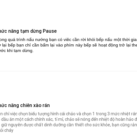
hức năng tạm dừng Pause
ong quá trình nấu nướng bạn có viêc cần rời khỏi bếp nấu một thời g
ở lại bếp bạn chỉ cần bấm lại vào phím này bếp sẽ hoạt động trở lại
ước khi tạm dừng.
hức năng chiên xào rán
n chỉ việc chọn biểu tượng hình cái chảo và chọn 1 trong 3 mức nhiệt rán
 dầu ăn một cách chính xác, tỉ mỉ, chảo sẽ nóng đến nhiệt độ hoàn hảo đ
 giữ nguyên được chất dinh dưỡng cần thiết cho sức khỏe, bạn cũng rản
ỏi cháy