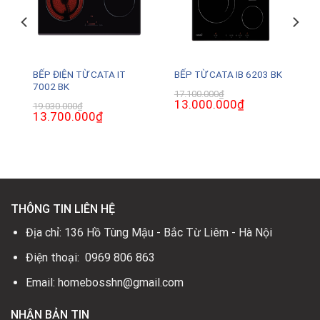
BẾP ĐIỆN TỪ CATA IT
I
BẾP TỪ CATA IB 6203 BK
7002 BK
17.100.000
₫
Giá
13.000.000
₫
Giá
19.030.000
₫
gốc
hiện
Giá
13.700.000
₫
Giá
là:
tại
gốc
hiện
17.100.000₫.
là:
là:
tại
13.000.000₫.
19.030.000₫.
là:
13.700.000₫.
THÔNG TIN LIÊN HỆ
Địa chỉ: 136 Hồ Tùng Mậu - Bắc Từ Liêm - Hà Nội
Điện thoại: 0969 806 863
Email: homebosshn@gmail.com
NHẬN BẢN TIN