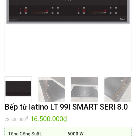
Bếp từ latino LT 99I SMART SERI 8.0
Giá
16.500.000
₫
Giá
₫
23.500.000
gốc
hiện
là:
tại
23.500.000₫.
là:
Tổng Công Suất:
6000 W
16.500.000₫.