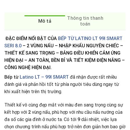
Thông tin thanh
Mô tả
toán
ĐẶC ĐIỂM NỔI BẬT CỦA
BẾP TỪ LATINO LT 99I SMART
SERI 8.0
– 2 VÙNG NẤU – NHẬP KHẨU NGUYÊN CHIẾC –
THIẾT KẾ SANG TRỌNG – BẢNG ĐIỀU KHIỂN CẢM ỨNG
HIỆN ĐẠI – AN TOÀN, BỀN BỈ VÀ TIẾT KIỆM ĐIỆN NĂNG –
CÔNG NGHỆ HIỆN ĐẠI.
Bếp từ
Latino LT – 99I SMART
đã nhận được rất nhiều
đánh giá và phản hồi tốt từ phía người tiêu dùng ngay từ
khi xuất hiện trên thị trường.
Thiết kế vô cùng đẹp mắt với màu đen sang trọng cùng sự
kết hợp với
2
vùng nấu, phù hợp với nhu cầu nấu nướng của
đa số các gia đình ở nước ta. Có tới
9
dải nhiệt, việc lựa
chọn chương trình nấu phù hợp trở nên đơn giản hơn bao giờ