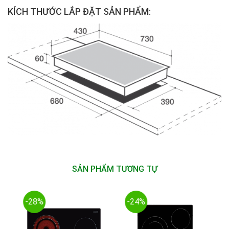
KÍCH THƯỚC LẮP ĐẶT SẢN PHẨM:
SẢN PHẨM TƯƠNG TỰ
-28%
-24%