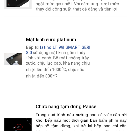
ngột mức gia nhiệt. Với cảm ứng trượt mức
thay đổi công suất thật dễ dàng và tiện lợi
Mặt kính euro platinum
Bếp từ
latino LT 99I SMART SERI
8.0
sử dụng mặt kính gốm thủy
tính vát cạnh. Bề mặt chống trầy
xước, chịu lực cao, khả năng chịu
o
nhiệt lên đến 1000
C, chịu sốc
o
nhiệt đến 800
C
Chức năng tạm dừng Pause
Trong quá trình nấu nướng bạn có viêc cần rời
khỏi bếp nấu một thời gian bạn bấm phím này
bếp sẽ tậm dừng, khi trở lại bếp bạn chỉ cần