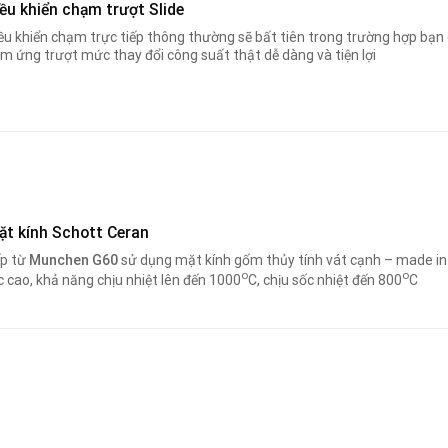
ều khiển chạm trượt Slide
ều khiển chạm trực tiếp thông thường sẽ bất tiên trong trường hợp bạn 
m ứng trượt mức thay đổi công suất thật dễ dàng và tiện lợi
ặt kính Schott Ceran
p từ
Munchen G60
sử dụng mặt kính gốm thủy tính vát cạnh – made in
o
o
c cao, khả năng chịu nhiệt lên đến 1000
C, chịu sốc nhiệt đến 800
C