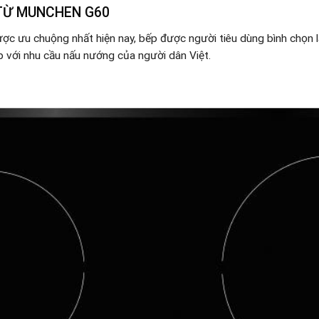
 TỪ MUNCHEN G60
ược ưu chuộng nhất hiện nay, bếp được người tiêu dùng bình chọn 
p với nhu cầu nấu nướng của người dân Việt.