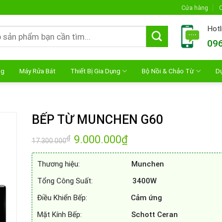
Cửa hàng
C
Hotl
096
ng
Máy Rửa Bát
Thiết Bị Gia Dụng
Bộ Nồi & Chảo Từ
D
BẾP TỪ MUNCHEN G60
Giá
9.000.000
₫
Giá
₫
17.300.000
gốc
hiện
là:
tại
17.300.000₫.
là:
Thương hiệu:
Munchen
9.000.000₫.
Tổng Công Suất:
3400W
Điều Khiển Bếp:
Cảm ứng
Mặt Kính Bếp:
Schott Ceran