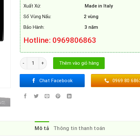
Xuất Xứ:
Made in Italy
Số Vùng Nấu:
2 vùng
Bảo Hành:
3 năm
Hotline: 0969806863
BẾP TỪ MUNCHEN G60 số lượng
Thêm vào giỏ hàng
Chat Facebook
0969 80 686
Mô tả
Thông tin thanh toán