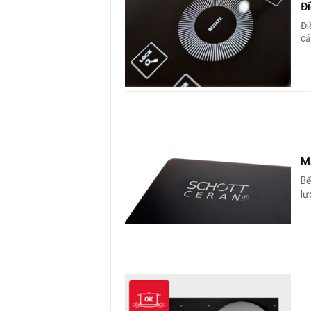
Đi
Đi
cả
M
Bế
lự