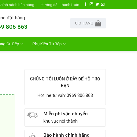
hính sách bán hàng
Hướng dẫn thanh toán
ine đặt hàng
GIỎ HÀNG
9 806 863
ụng Cụ Bếp
Phụ Kiện Tủ Bếp
CHÚNG TÔI LUÔN Ở ĐÂY ĐỂ HỖ TRỢ
BẠN
Hotline tư vấn: 0969 806 863
Miễn phí vận chuyển
khu vực nội thành
Bảo hành chính hãng