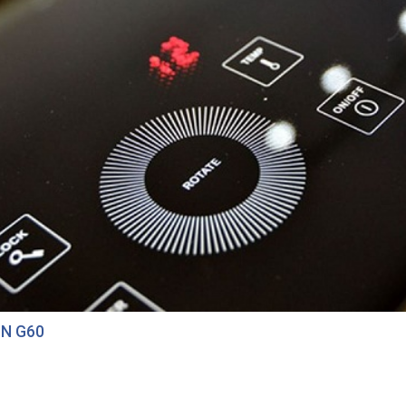
N G60