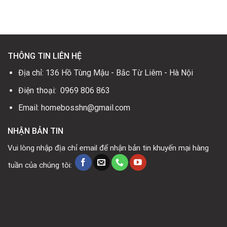
19.800.000₫.
là:
13.800.000₫.
.
THÔNG TIN LIÊN HỆ
Địa chỉ: 136 Hồ Tùng Mậu - Bắc Từ Liêm - Hà Nội
Điện thoại: 0969 806 863
Email: homebosshn@gmail.com
NHẬN BẢN TIN
Vui lòng nhập địa chỉ email để nhận bản tin khuyến mại hàng
tuần của chúng tôi: