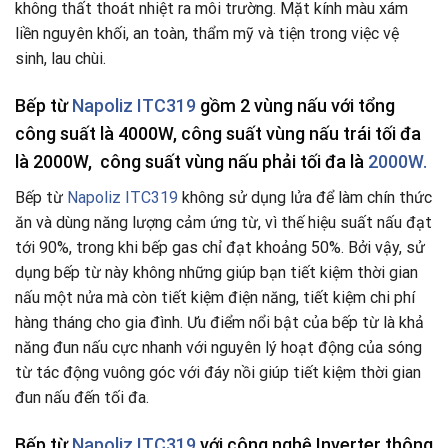
không thất thoát nhiệt ra môi trường. Mặt kính màu xám
liền nguyên khối, an toàn, thẩm mỹ và tiện trong việc vệ
sinh, lau chùi.
Bếp từ
Napoliz ITC319
gồm 2 vùng nấu với tổng
công suất là 4000W, công suất vùng nấu trái tối đa
là 2000W, công suất vùng nấu phải tối đa là
2000W.
Bếp từ
Napoliz ITC319
không sử dụng lửa để làm chín thức
ăn và dùng năng lượng cảm ứng từ, vì thế hiệu suất nấu đạt
tới 90%, trong khi bếp gas chỉ đạt khoảng 50%. Bởi vậy, sử
dụng bếp từ này không những giúp bạn tiết kiệm thời gian
nấu một nửa mà còn tiết kiệm điện năng, tiết kiệm chi phí
hàng tháng cho gia đình. Ưu điểm nổi bật của bếp từ là khả
năng đun nấu cực nhanh với nguyên lý hoạt động của sóng
từ tác động vuông góc với đáy nồi giúp tiết kiệm thời gian
đun nấu đến tối đa.
Bếp từ
Napoliz ITC319
với công nghệ Inverter thông