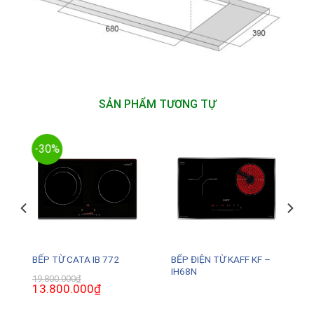
SẢN PHẨM TƯƠNG TỰ
-30%
BẾP ĐIỆN TỪ KAFF KF –
BẾP TỪ CATA IB 772
IH68N
19.800.000
₫
Giá
13.800.000
₫
Giá
gốc
hiện
là:
tại