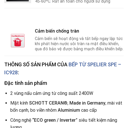
45-60ºC
.
Rất an toàn cho người sử dụng
Cảm biến chống tràn
Cảm biến sẽ hoạt động và tắt bếp ngay lập tức
khi phát hiện nước sôi tràn ra mặt điều khiển,
qua đó bảo vệ được bảng mạch điều khiển bếp.
THÔNG SỐ SẢN PHẨM CỦA
BẾP TỪ
SPELIER SPE –
IC928
:
Đặc tính sản phẩm
2 vùng nấu cảm ứng từ công suất 2400W
Mặt kính
SCHOTT CERAN
®,
Made in Germany
, mài vát
bốn cạnh, bo viền nhôm
Aluminium
cao cấp
Công nghệ
“ECO green / Inverter
” siêu tiết kiệm năng
lượng