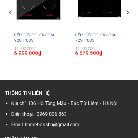
BẾP TỪ SPELIER SPM –
BẾP TỪ SPELIER SPM-
928I PLUS
729I PLUS
11.900.000
₫
11.900.000
₫
Giá
6.999.000
₫
Giá
Giá
6.679.500
₫
Giá
gốc
hiện
gốc
hiện
là:
tại
là:
tại
11.900.000₫.
là:
11.900.000₫.
là:
.
6.999.000₫.
6.679.500₫.
THÔNG TIN LIÊN HỆ
Địa chỉ: 136 Hồ Tùng Mậu - Bắc Từ Liêm - Hà Nội
Điện thoại: 0969 806 863
Email: homebosshn@gmail.com