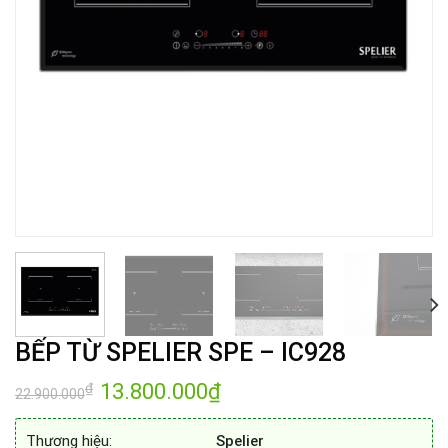
BẾP TỪ SPELIER SPE – IC928
Giá
13.800.000
₫
Giá
₫
22.900.000
gốc
hiện
là:
tại
22.900.000₫.
là:
Thương hiệu:
Spelier
13.800.000₫.