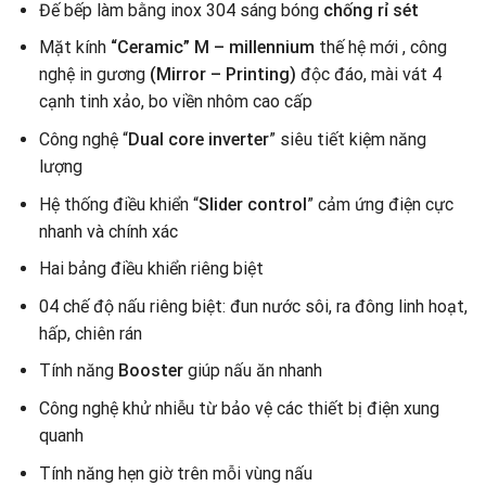
Đế bếp làm bằng inox 304 sáng bóng
chống rỉ sét
Mặt kính
“Ceramic” M – millennium
thế hệ mới , công
nghệ in gương
(Mirror – Printing)
độc đáo, mài vát 4
cạnh tinh xảo, bo viền nhôm cao cấp
Công nghệ “
Dual core inverter
” siêu tiết kiệm năng
lượng
Hệ thống điều khiển “
Slider control
” cảm ứng điện cực
nhanh và chính xác
Hai bảng điều khiển riêng biệt
04 chế độ nấu riêng biệt: đun nước sôi, ra đông linh hoạt,
hấp, chiên rán
Tính năng
Booster
giúp nấu ăn nhanh
Công nghệ khử nhiễu từ bảo vệ các thiết bị điện xung
quanh
Tính năng hẹn giờ trên mỗi vùng nấu