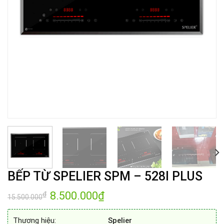
BẾP TỪ SPELIER SPM – 528I PLUS
Giá
8.500.000
₫
Giá
₫
15.500.000
gốc
hiện
là:
tại
15.500.000₫.
là:
Thương hiệu:
Spelier
8.500.000₫.