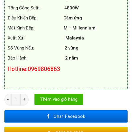
Tổng Công Suất:
4800W
Điều Khiển Bếp:
Cảm ứng
Mặt Kính Bếp:
M – Millennium
Xuất Xứ:
Malaysia
Số Vùng Nấu:
2 vùng
Bảo Hành:
2 năm
Hotline:0969806863
BẾP TỪ SPELIER SPM - 528I PLUS số lượng
Thêm vào giỏ hàng
Chat Facebook