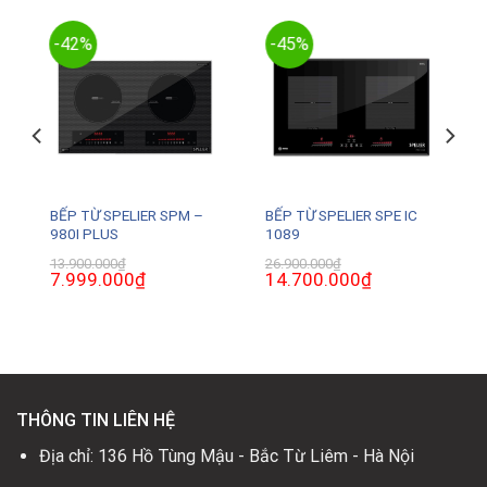
-42%
-45%
R
BẾP TỪ SPELIER SPM –
BẾP TỪ SPELIER SPE IC
980I PLUS
1089
₫
Giá
13.900.000
₫
26.900.000
₫
hiện
Giá
7.999.000
₫
Giá
Giá
14.700.000
₫
Giá
tại
gốc
hiện
gốc
hiện
là:
là:
tại
là:
tại
6.500.000₫.
13.900.000₫.
là:
26.900.000₫.
là:
7.999.000₫.
14.700.000₫.
THÔNG TIN LIÊN HỆ
Địa chỉ: 136 Hồ Tùng Mậu - Bắc Từ Liêm - Hà Nội