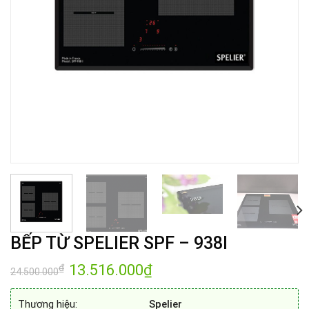
BẾP TỪ SPELIER SPF – 938I
Giá
13.516.000
₫
Giá
₫
24.500.000
gốc
hiện
là:
tại
24.500.000₫.
là:
Thương hiệu:
Spelier
13.516.000₫.