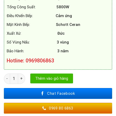
Tổng Công Suất:
5800W
Điều Khiển Bếp:
Cảm ứng
Mặt Kính Bếp:
Schott Ceran
Xuất Xứ:
Đức
Số Vùng Nấu:
3 vùng
Bảo Hành:
3 năm
Hotline: 0969806863
BẾP TỪ SPELIER SPF - 938I số lượng
Thêm vào giỏ hàng
Chat Facebook
0969 80 6863