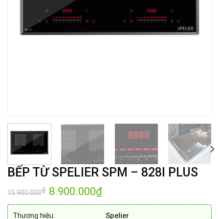
BẾP TỪ SPELIER SPM – 828I PLUS
Giá
8.900.000
₫
Giá
₫
15.900.000
gốc
hiện
là:
tại
15.900.000₫.
là:
Thương hiệu:
Spelier
8.900.000₫.