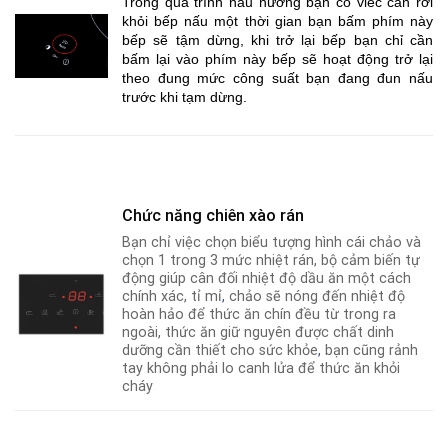
Trong quá trình nấu nướng bạn có viêc cần rời
khỏi bếp nấu một thời gian bạn bấm phím này
bếp sẽ tậm dừng, khi trở lại bếp bạn chỉ cần
bấm lại vào phím này bếp sẽ hoạt động trở lại
theo đung mức công suất bạn đang đun nấu
trước khi tạm dừng.
Chức năng chiên xào rán
Bạn chỉ việc chọn biểu tượng hình cái chảo và
chọn 1 trong 3 mức nhiệt rán, bộ cảm biến tự
động giúp cân đối nhiệt độ dầu ăn một cách
chính xác, tỉ mỉ
,
chảo sẽ nóng đến nhiệt độ
hoàn hảo để thức ăn chín đều từ trong ra
ngoài, thức ăn giữ nguyên được chất dinh
dưỡng cần thiết cho sức khỏe
,
bạn cũng rảnh
tay không phải lo canh lửa để thức ăn khỏi
cháy