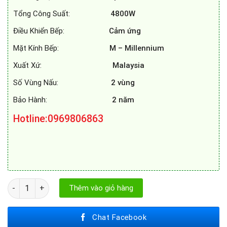
Tổng Công Suất:
4800W
Điều Khiển Bếp:
Cảm ứng
Mặt Kính Bếp:
M – Millennium
Xuất Xứ:
Malaysia
Số Vùng Nấu:
2 vùng
Bảo Hành:
2 năm
Hotline:0969806863
BẾP TỪ SPELIER SPM - 828I PLUS số lượng
Thêm vào giỏ hàng
Chat Facebook