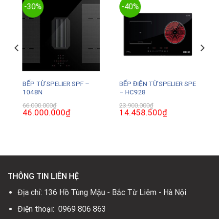
-30%
-40%
BẾP TỪ SPELIER SPF –
BẾP ĐIỆN TỪ SPELIER SPE
1048N
– HC928
66.000.000
₫
23.900.000
₫
Giá
46.000.000
₫
Giá
Giá
14.458.500
₫
Giá
gốc
hiện
gốc
hiện
là:
tại
là:
tại
66.000.000₫.
là:
23.900.000₫.
là:
.
46.000.000₫.
14.458.500₫.
THÔNG TIN LIÊN HỆ
Địa chỉ: 136 Hồ Tùng Mậu - Bắc Từ Liêm - Hà Nội
Điện thoại: 0969 806 863