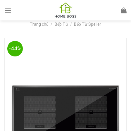
Skip
to
content
Trang chủ
/
Bếp Từ
/
Bếp Từ Spelier
-44%