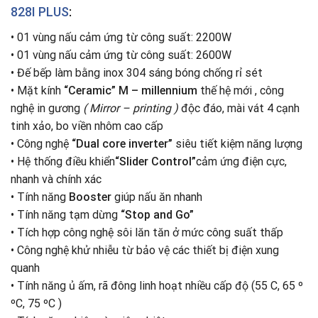
828I PLUS
:
• 01 vùng nấu cảm ứng từ công suất: 2200W
•
01 vùng nấu cảm ứng từ công suất: 2600W
•
Đế bếp làm bằng inox 304 sáng bóng chống rỉ sét
•
Mặt kính
“Ceramic” M – millennium
thế hệ mới , công
nghệ in gương
( Mirror – printing )
độc đáo, mài vát 4 cạnh
tinh xảo, bo viền nhôm cao cấp
•
Công nghệ
“Dual core inverter”
siêu tiết kiệm năng lượng
•
Hệ thống điều khiển
“Slider Control”
cảm ứng điện cực,
nhanh và chính xác
•
Tính năng
Booster
giúp nấu ăn nhanh
•
Tính năng tạm dừng
“Stop and Go”
•
Tích hợp công nghệ sôi lăn tăn ở mức công suất thấp
•
Công nghệ khử nhiễu từ bảo vệ các thiết bị điện xung
quanh
•
Tính năng ủ ấm, rã đông linh hoạt nhiều cấp độ (55 C, 65 º
ºC, 75 ºC )