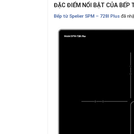
ĐẶC ĐIỂM NỔI BẬT CỦA BẾP T
Bếp từ Spelier SPM – 728I Plus
đã nhậ