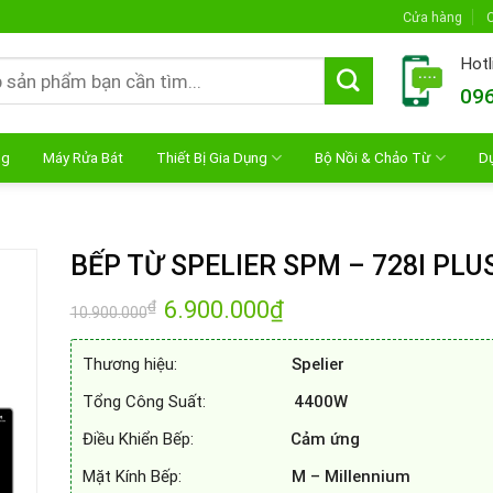
Cửa hàng
C
Hotl
096
ng
Máy Rửa Bát
Thiết Bị Gia Dụng
Bộ Nồi & Chảo Từ
D
BẾP TỪ SPELIER SPM – 728I PLU
Giá
6.900.000
₫
Giá
₫
10.900.000
gốc
hiện
là:
tại
10.900.000₫.
là:
Thương hiệu:
Spelier
6.900.000₫.
Tổng Công Suất:
4400W
Điều Khiển Bếp:
Cảm ứng
Mặt Kính Bếp:
M – Millennium