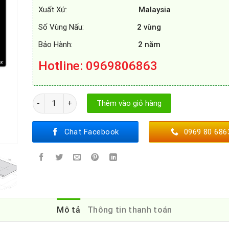
Xuất Xứ:
Malaysia
Số Vùng Nấu:
2 vùng
Bảo Hành:
2 năm
Hotline: 0969806863
BẾP TỪ SPELIER SPM - 728I PLUS số lượng
Thêm vào giỏ hàng
Chat Facebook
0969 80 686
Mô tả
Thông tin thanh toán