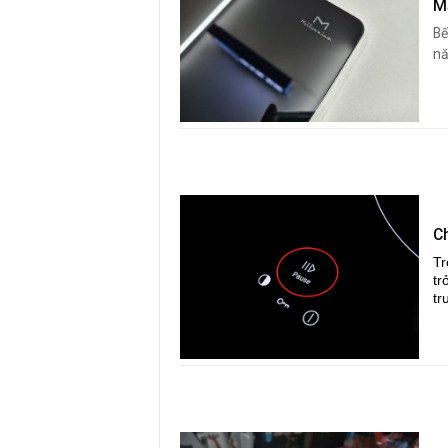
M
Bế
nă
C
Tr
tr
tr