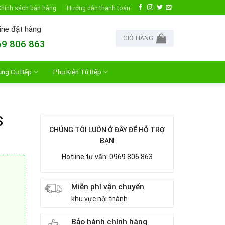
hính sách bán hàng
Hướng dẫn thanh toán
ine đặt hàng
GIỎ HÀNG
9 806 863
ụng Cụ Bếp
Phụ Kiện Tủ Bếp
S
CHÚNG TÔI LUÔN Ở ĐÂY ĐỂ HỖ TRỢ
BẠN
Hotline tư vấn: 0969 806 863
Miễn phí vận chuyển
khu vực nội thành
Bảo hành chính hãng