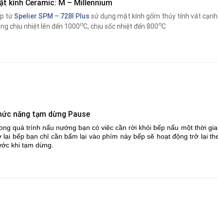
ặt kính Ceramic: M – Millennium
p từ
Spelier SPM – 728I Plus
sử dụng mặt kính gốm thủy tính vát cạnh. 
o
o
ng chịu nhiệt lên đến 1000
C, chịu sốc nhiệt đến 800
C
hức năng tạm dừng Pause
ong quá trình nấu nướng bạn có viêc cần rời khỏi bếp nấu một thời g
ở lại bếp bạn chỉ cần bấm lại vào phím này bếp sẽ hoạt động trở lại
ước khi tạm dừng.