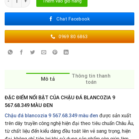
Thêm vào giỏ hàng
Chat Facebook
0969 80 6863
Thông tin thanh
Mô tả
toán
ĐẶC ĐIỂM NỔI BẬT CỦA CHẬU ĐÁ BLANCOZIA 9
567.68.349 MÀU ĐEN
Chậu đá blancozia 9 567.68.349 màu đen
được sản xuất
trên dây truyền công nghệ hiện đại theo tiêu chuẩn Châu Âu,
từ chất liệu đến kiểu dáng đều toát lên vẻ sang trọng
,
hiện
đại, không chỉ tiện lợi khi sử dụng sản phẩm còn giúp làm