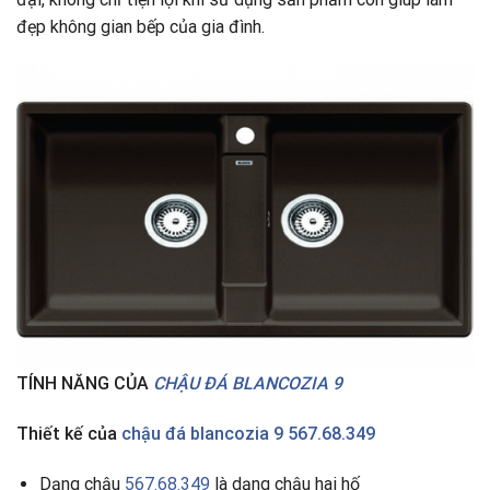
đẹp không gian bếp của gia đình.
TÍNH NĂNG CỦA
CHẬU ĐÁ BLANCOZIA 9
Thiết kế của
chậu đá blancozia 9 567.68.349
Dạng chậu
567.68.349
là dạng chậu hai hố