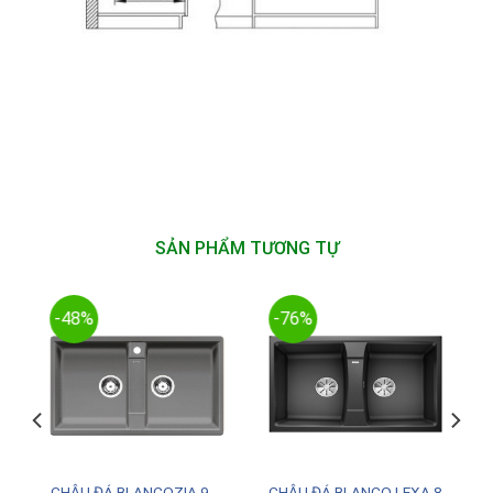
SẢN PHẨM TƯƠNG TỰ
-48%
-76%
CHẬU ĐÁ BLANCOZIA 9
CHẬU ĐÁ BLANCO LEXA 8