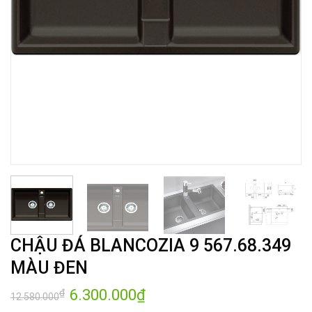
CHẬU ĐÁ BLANCOZIA 9 567.68.349
MÀU ĐEN
Giá
6.300.000
₫
Giá
₫
12.580.000
gốc
hiện
là:
tại