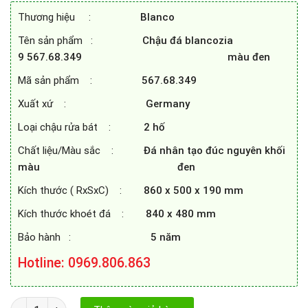
12.580.000₫.
là:
Thương hiệu :
Blanco
6.300.000₫.
Tên sản phẩm :
Chậu đá blancozia
9
567.68.349
màu đen
Mã sản phẩm :
567.68.349
Xuất xứ :
Germany
Loại chậu rửa bát :
2 hố
Chất liệu/Màu sắc :
Đá nhân tạo đúc nguyên khối
màu đen
Kích thước ( RxSxC) :
860 x 500 x 190 mm
Kích thước khoét đá :
840 x 480 mm
Bảo hành :
5 năm
Hotline: 0969.806.863
CHẬU ĐÁ BLANCOZIA 9 567.68.349 MÀU ĐEN số lượng