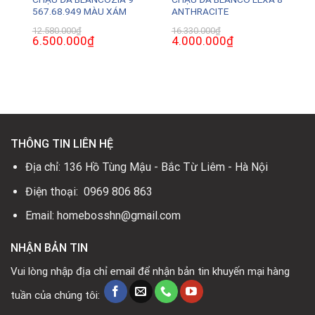
567.68.949 MÀU XÁM
ANTHRACITE
12.580.000
₫
16.330.000
₫
Giá
6.500.000
₫
Giá
Giá
4.000.000
₫
Giá
gốc
hiện
gốc
hiện
là:
tại
là:
tại
12.580.000₫.
là:
16.330.000₫.
là:
6.500.000₫.
4.000.000₫.
.
THÔNG TIN LIÊN HỆ
Địa chỉ: 136 Hồ Tùng Mậu - Bắc Từ Liêm - Hà Nội
Điện thoại: 0969 806 863
Email: homebosshn@gmail.com
NHẬN BẢN TIN
Vui lòng nhập địa chỉ email để nhận bản tin khuyến mại hàng
tuần của chúng tôi: