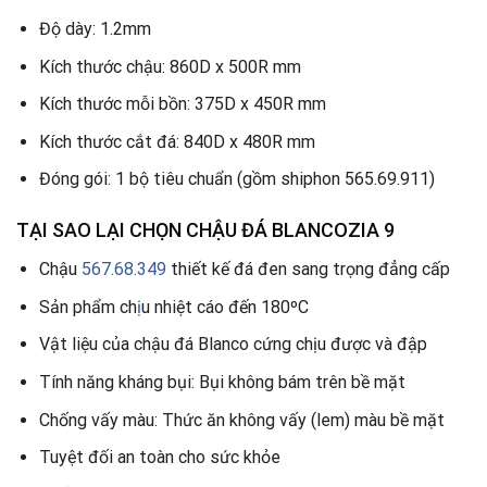
Độ dày: 1.2mm
Kích thước chậu: 860D x 500R mm
Kích thước mỗi bồn: 375D x 450R mm
Kích thước cắt đá: 840D x 480R mm
Đóng gói: 1 bộ tiêu chuẩn (gồm shiphon 565.69.911)
TẠI SAO LẠI CHỌN CHẬU ĐÁ BLANCOZIA 9
Chậu
567.68.349
thiết kế đá đen sang trọng đẳng cấp
Sản phẩm ch
ị
u nhiệt cáo đến 180ºC
Vật liệu của chậu đá Blanco cứng chịu được và đập
Tính năng kháng bụi: Bụi không bám trên bề mặt
Chống vấy màu: Thức ăn không vấy (lem) màu bề mặt
Tuyệt đối an toàn cho sức khỏe