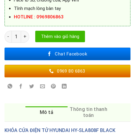
Face ID 3D, chuông cửa, App Wifi
Tĩnh mạch lòng bàn tay
HOTLINE : 0969806863
KHÓA CỬA ĐIỆN TỬ HYUNDAI HY-SLA808F BLACK số lượng
Thêm vào giỏ hàng
Chat Facebook
0969 80 6863
Thông tin thanh
Mô tả
toán
KHÓA CỬA ĐIỆN TỬ HYUNDAI HY-SLA808F BLACK