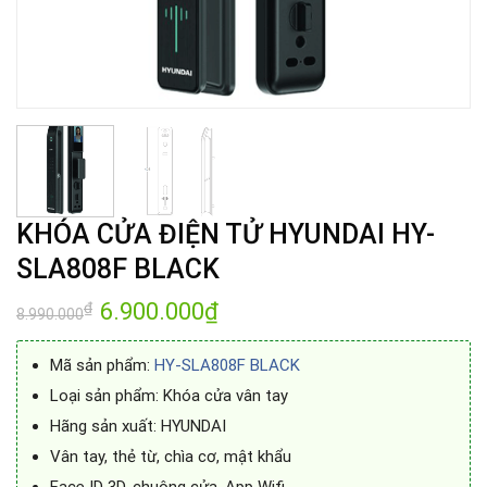
KHÓA CỬA ĐIỆN TỬ HYUNDAI HY-
SLA808F BLACK
Giá
6.900.000
₫
Giá
₫
8.990.000
gốc
hiện
là:
tại
8.990.000₫.
là:
Mã sản phẩm:
HY-SLA808F BLACK
6.900.000₫.
Loại sản phẩm:
Khóa cửa vân tay
Hãng sản xuất: HYUNDAI
Vân tay, thẻ từ, chìa cơ, mật khẩu