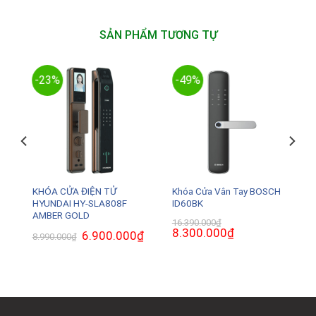
SẢN PHẨM TƯƠNG TỰ
-23%
-49%
KHÓA CỬA ĐIỆN TỬ
Khóa Cửa Vân Tay BOSCH
HYUNDAI HY-SLA808F
ID60BK
AMBER GOLD
16.390.000
₫
Giá
8.300.000
₫
Giá
Giá
6.900.000
₫
Giá
8.990.000
₫
gốc
hiện
gốc
hiện
là:
tại
là:
tại
16.390.000₫.
là:
8.990.000₫.
là:
0₫.
8.300.000₫.
6.900.000₫.