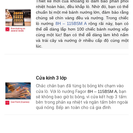
Thiết kế mới của khoang lò đảm bảo phân phối
nhiệt hoàn hảo, đều khắp lò. Nhờ đó, bạn có thể
chuẩn bị một mẻ bánh nướng lớn, đảm bảo rằng
chúng sẽ chín vàng đều và nướng
.
Trong chiếc
lò nướng
8H – 115BSM A
rộng rãi này, bạn có
thể dễ dàng lắp hơn 100 chiếc bánh nướng xốp
cùng một lúc! Bạn có thể dễ dàng làm khô nấm
và trái cây và nướng ở nhiều cấp độ cùng một
lúc.
Cửa kính 3 lớp
Chắc chắn bạn đã từng bị bỏng khi chạm vào
cửa lò. Với lò nướng Fagor
8H – 115BSM A
, bạn
sẽ không bao giờ bị bỏng, vì cửa kết hợp 3 tấm:
bên trong phản xạ nhiệt và ngăn tấm bên ngoài
quá nóng. Bếp an toàn cho cả gia đình.