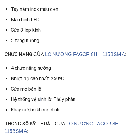
Tay nắm inox màu đen
Màn hình LED
Cửa 3 lớp kính
5 tầng nướng
CHỨC NĂNG
CỦA
LÒ NƯỚNG FAGOR 8H – 115BSM A
:
4 chức năng nướng
Nhiệt độ cao nhất: 250ºC
Cửa mở bản lề
Hệ thống vệ s
i
nh lò: Thủy phân
Khay nướng không dính.
THÔNG SỐ KỸ THUẬT
CỦA
LÒ NƯỚNG FAGOR 8H –
115BSM A
: