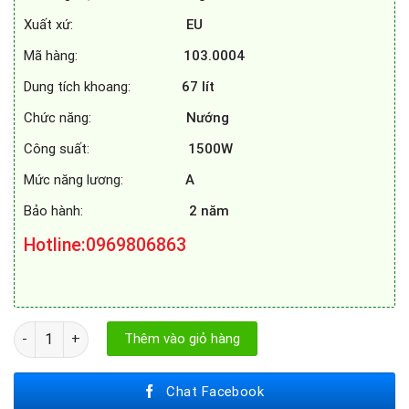
Xuất xứ:
EU
Mã hàng:
103.0004
Dung tích khoang:
67
lít
Chức năng:
Nướng
Công suất:
1500W
Mức năng lương:
A
Bảo hành:
2 năm
Hotline
:0969806863
LÒ NƯỚNG FAGOR 8H - 115BSM A số lượng
Thêm vào giỏ hàng
Chat Facebook