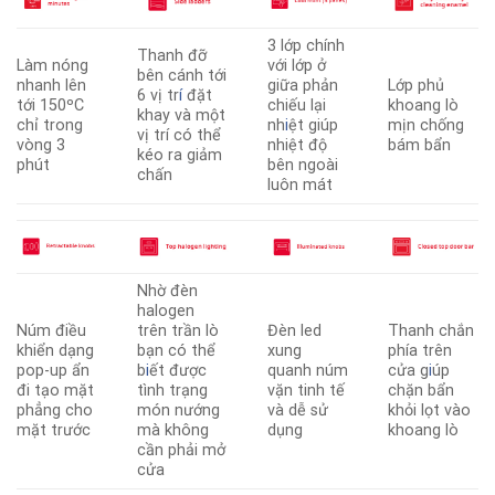
3 lớp chính
Thanh đỡ
Làm nóng
với lớp ở
bên cánh tới
nhanh lên
giữa phản
Lớp phủ
6 vị tr
í
đặt
tới 150ºC
chiếu lại
khoang lò
khay và một
chỉ trong
nh
i
ệt giúp
mịn chống
vị trí có thể
vòng 3
nhiệt độ
bám bẩn
kéo ra giảm
phút
bên ngoài
chấn
luôn mát
Nhờ đèn
halogen
Núm điều
trên trần lò
Đèn led
Thanh chắn
khiển dạng
bạn có thể
xung
phía trên
pop-up ẩn
b
i
ết được
quanh núm
cửa g
i
úp
đi tạo mặt
tình trạng
vặn tinh tế
chặn bẩn
phẳng cho
món nướng
và dễ sử
khỏi lọt vào
mặt trước
mà không
dụng
khoang lò
cần phải mở
cửa