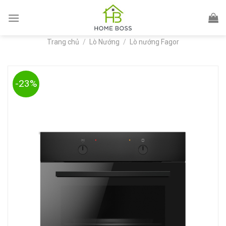
Skip
to
content
Trang chủ
/
Lò Nướng
/
Lò nướng Fagor
-23%