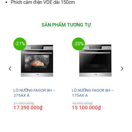
Phích cắm điện VDE dài 150cm
SẢN PHẨM TƯƠNG TỰ
-21%
-20%
P
LÒ NƯỚNG FAGOR 8H –
LÒ NƯỚNG FAGOR 8H –
275AX A
175AX A
21.990.000
₫
18.990.000
₫
Giá
17.390.000
₫
Giá
Giá
15.100.000
₫
Giá
gốc
hiện
gốc
hiện
là:
tại
là:
tại
21.990.000₫.
là:
18.990.000₫.
là:
0₫.
17.390.000₫.
15.100.000₫.