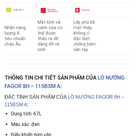
Mặt kính và
Lớp phủ bề
Nhãn năng
cánh cửa có
mặt thép
lượng A
thể được
không r
ỉ
tiêu chuẩn
tháo ra dễ
đặc biệt
châu Âu.
dàng để vệ
chống bám
sinh
vân tay
THÔNG TIN CHI TIẾT SẢN PHẨM CỦA
LÒ NƯỚNG
FAGOR 8H – 115BSM A
:
ĐẶC TÍNH SẢN PHẨM CỦA
LÒ NƯỚNG FAGOR 8H –
115BSM A
:
Dung tích: 67L
Màu sắc: đen
Điều kh
i
ển núm vặn