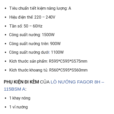
Tiêu chuẩn tiết kiệm năng lượng: A
Hiệu điện thế: 220 – 240V
Tần số: 50 – 60Hz
Công suất nướng: 1500W
Công suất nướng trên: 900W
Công suất nướng dướ
i
: 1100W
Kích thước sản phẩm: R595*C595*S575mm
Kích thước khoang tủ: R560*C595*S560mm
PHỤ KIỆN ĐI KÈM
CỦA
LÒ NƯỚNG FAGOR 8H –
115BSM A
:
1 khay nông
1 vỉ nướng