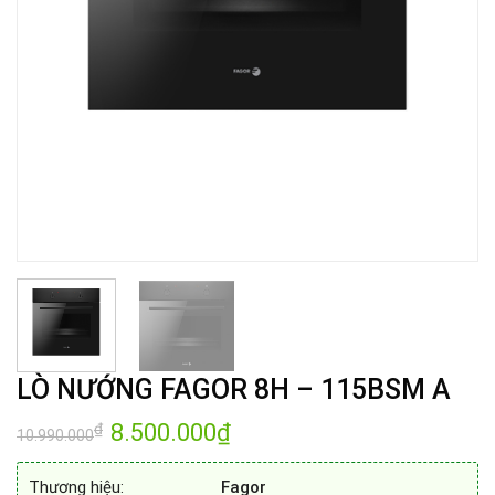
LÒ NƯỚNG FAGOR 8H – 115BSM A
Giá
8.500.000
₫
Giá
₫
10.990.000
gốc
hiện
là:
tại
10.990.000₫.
là:
Thương hiệu:
Fagor
8.500.000₫.