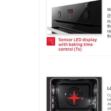
M
Ở
n
th
ra
th
Lớ
Cọ
bê
đi
dễ