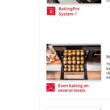
nh
N
Th
bá
rã
tr