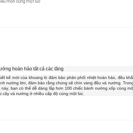
iều món cùng một lúc
ướng hoàn hảo tất cả các tầng
iết kế mới của khoang lò đảm bảo phân phối nhiệt hoàn hảo, đều khắ
nh nướng lớn, đảm bảo rằng chúng sẽ chín vàng đều và nướng
.
Trong
i này, bạn có thể dễ dàng lắp hơn 100 chiếc bánh nướng xốp cùng mộ
ái cây và nướng ở nhiều cấp độ cùng một lúc.