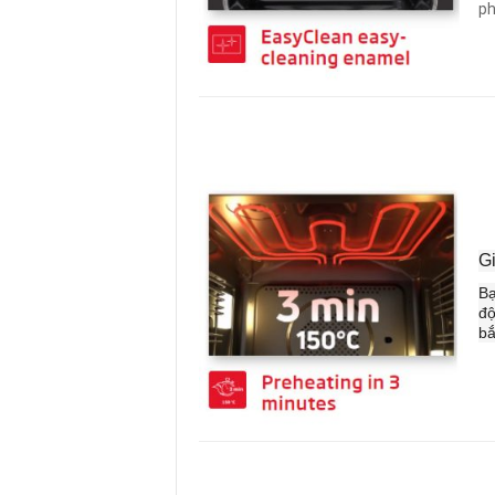
ph
G
Bạ
độ
bắ