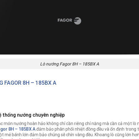
Lò nướng Fagor 8H – 185BX A
G FAGOR 8H – 185BX A
ệ thống nướng chuyên nghiệp
c món nướng hoàn hảo không chỉ cần riêng chỉ năng mà cần cả một lò
gor 8H – 185BX A
đảm bảo phân phối nhiệt đồng đều và ổn định trong 
t mẻ bánh lớn đảm bảo chúng sẽ chín vàng đều. Khoang lò cũng lớn hơn