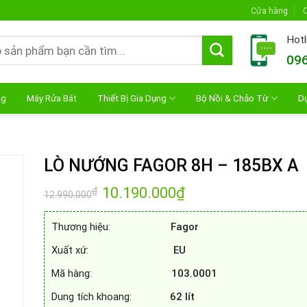
Cửa hàng
C
Hotl
096
ng
Máy Rửa Bát
Thiết Bị Gia Dụng
Bộ Nồi & Chảo Từ
D
LÒ NƯỚNG FAGOR 8H – 185BX A
Giá
10.190.000
₫
Giá
₫
12.990.000
gốc
hiện
là:
tại
12.990.000₫.
là:
Thương hiệu:
Fagor
10.190.000₫.
Xuất xứ:
EU
Mã hàng:
103.0001
Dung tích khoang:
62
lít