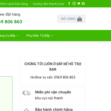
hính sách bán hàng
Hướng dẫn thanh toán
ine đặt hàng
GIỎ HÀNG
9 806 863
ụng Cụ Bếp
Phụ Kiện Tủ Bếp
CHÚNG TÔI LUÔN Ở ĐÂY ĐỂ HỖ TRỢ
BẠN
Hotline tư vấn: 0969 806 863
Miễn phí vận chuyển
khu vực nội thành
Bảo hành chính hãng