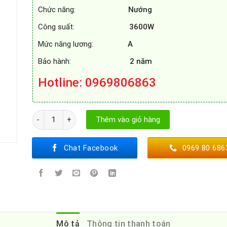
Chức năng:
Nướng
Công suất:
3600W
Mức năng lương:
A
Bảo hành:
2 năm
Hotline
: 0969806863
LÒ NƯỚNG FAGOR 8H - 185BX A số lượng
Thêm vào giỏ hàng
Chat Facebook
0969 80 686
Mô tả
Thông tin thanh toán