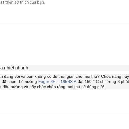
át triển sở thích của bạn.
ia nhiệt nhanh
n đang vội và bạn không có đủ thời gian cho mọi thứ? Chức năng này 
 đã chọn
.
Lò nướng
Fagor 8H – 185BX A
đạt 150 ° C chỉ trong 3 phút
t đầu nướng và hãy chắc chắn rằng mọi thứ sẽ đúng giờ!