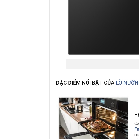
ĐẶC ĐIỂM NỔI BẬT CỦA
LÒ NƯỚN
H
Cá
Fa
mộ