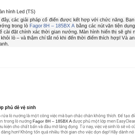
àn hình Led (TS)
 đây, các giải pháp cổ điển được kết hợp với chức năng. Bạn 
ướng trong lò
Fagor 8H – 185BX A
bằng các nút vặn tiện dụn
ể cài đặt chính xác thời gian nướng. Màn hình hiển thị sẽ gh
 khỏi lò – và thậm chí tắt nó khi đến thời điểm thích hợp! Và
anh.
p phủ dễ vệ sinh
 rửa lò nướng là một công việc mà bạn chắc chắn không thích. Để tạo điề
n trong lò nướng
Fagor 8H – 185BX A
được phủ một lớp men EasyClean 
ều kiện cho chất bẩn và dầu mỡ lắng đọng. Từ nay, việc vệ sinh lò sẽ vô 
 dàng hơn! Không tốn quá nhiều thời gian cho việc dọn dẹp! Hãy dành n