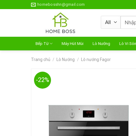
Skip
homebosshn@gmail.com
to
content
Tìm
kiếm:
Bếp Từ
Máy Hút Mùi
Lò Nướng
Lò Vi Só
Trang chủ
/
Lò Nướng
/
Lò nướng Fagor
-22%