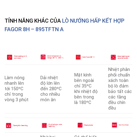
TÍNH NĂNG KHÁC CỦA
LÒ NƯỚNG HẤP KẾT HỢP
FAGOR 8H – 895TFTN A
Nhiệt phân
Mặt kính
phố
i
chuẩn
Làm nóng
Dải nhiệt
bên ngoài
xách toàn
nhanh lên
độ lớn lên
chỉ 35ºC
bộ lò đảm
tới 150ºC
đến 280ºC
kh
i
nhiệt độ
bảo tất các
chỉ trong
cho nhiều
bên trong
các tầng
vòng 3 phút
món ăn
là 180ºC
đều chín
đều