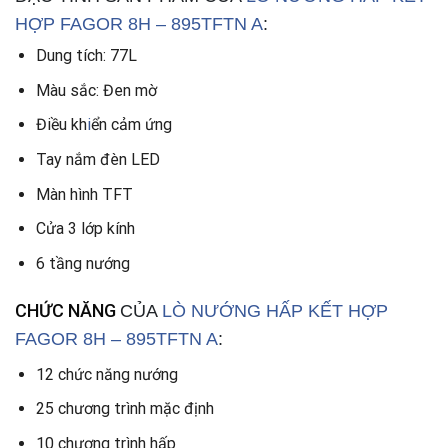
HỢP FAGOR 8H – 895TFTN A
:
Dung tích: 77L
Màu sắc: Đen mờ
Điều kh
i
ển cảm ứng
Tay nắm đèn LED
Màn hình TFT
Cửa 3 lớp kính
6 tầng nướng
CHỨC NĂNG
CỦA
LÒ NƯỚNG HẤP KẾT HỢP
FAGOR 8H – 895TFTN A
:
12 chức năng nướng
25 chương trình mặc định
10 chương trình hấp