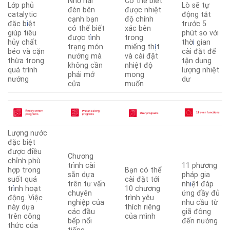
Nhờ hai
Có thể biết
Lớp phủ
Lò sẽ tự
đèn bên
được nhiệt
catalytic
động tắt
cạnh bạn
độ chính
đặc b
i
ệt
trước 5
có thể biết
xác bên
giúp tiêu
phút so với
được t
ì
nh
trong
hủy chất
thờ
i
gian
trạng món
miếng th
ị
t
béo và cặn
cài đặt để
nướng mà
và cài đặt
thừa trong
tận dụng
không cần
nhiệt độ
quá trình
lượng nhiệt
phải mở
mong
nướng
dư
cửa
muốn
Lượng nước
đặc biệt
được điều
Chương
chỉnh phù
trình cài
11 phương
hợp trong
Bạn có thể
sẵn dựa
pháp gia
suốt quá
cài đặt tới
trên tư vấn
nh
i
ệt đáp
tr
ì
nh hoạt
10 chương
chuyên
ứng đầy đủ
động. Việc
trình yêu
nghiệp của
nhu cầu từ
này dựa
thích riêng
các đầu
giã đông
trên công
của mình
bếp nổi
đến nướng
thức của