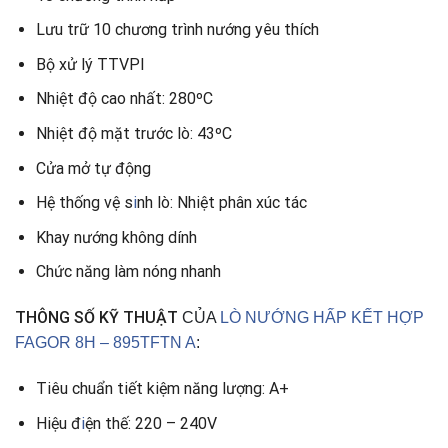
Lưu trữ 10 chương trình nướng yêu thích
Bộ xử lý TTVPI
Nhiệt độ cao nhất: 280ºC
Nhiệt độ mặt trước lò: 43ºC
Cửa mở tự động
Hệ thống vệ s
i
nh lò: Nhiệt phân xúc tác
Khay nướng không dính
Chức năng làm nóng nhanh
THÔNG SỐ KỸ THUẬT
CỦA
LÒ NƯỚNG HẤP KẾT HỢP
FAGOR 8H – 895TFTN A
:
Tiêu chuẩn tiết kiệm năng lượng: A+
Hiệu đ
i
ện thế: 220 – 240V