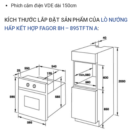
Phích cắm điện VDE dài 150cm
KÍCH THƯỚC LẮP ĐẶT SẢN PHẨM
CỦA
LÒ NƯỚNG
HẤP KẾT HỢP FAGOR 8H – 895TFTN A
: