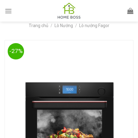
Skip
to
content
Trang chủ
/
Lò Nướng
/
Lò nướng Fagor
-27%