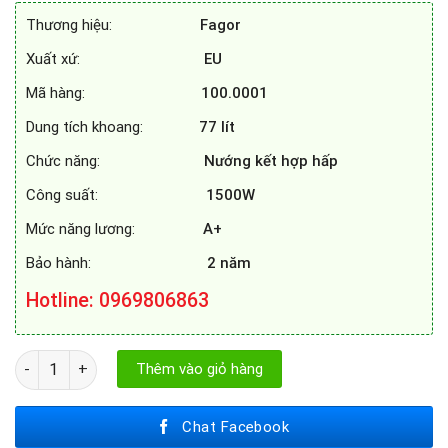
45.990.000₫.
là:
Thương hiệu:
Fagor
33.700.000₫.
Xuất xứ:
EU
Mã hàng:
100.0001
Dung tích khoang:
77
lít
Chức năng:
Nướng kết hợp hấp
Công suất:
1500W
Mức năng lương:
A+
Bảo hành:
2 năm
Hotline
: 0969806863
LÒ NƯỚNG HẤP KẾT HỢP FAGOR 8H - 895TFTN A số lượng
Thêm vào giỏ hàng
Chat Facebook