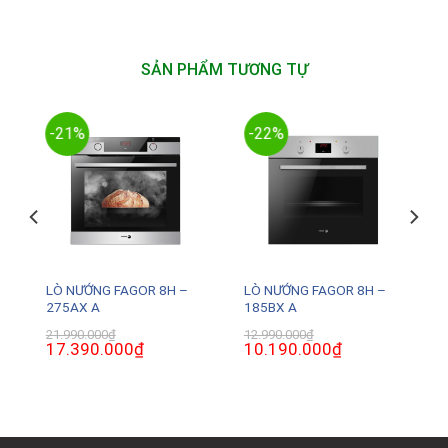
SẢN PHẨM TƯƠNG TỰ
-21%
-22%
LÒ NƯỚNG FAGOR 8H –
LÒ NƯỚNG FAGOR 8H –
275AX A
185BX A
21.990.000
₫
12.990.000
₫
Giá
17.390.000
₫
Giá
Giá
10.190.000
₫
Giá
gốc
hiện
gốc
hiện
là:
tại
là:
tại
21.990.000₫.
là:
12.990.000₫.
là:
0₫.
17.390.000₫.
10.190.000₫.