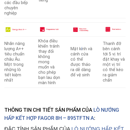
tiếng
các đầu bếp
chuyên
nghiệp
Khóa điều
Nhãn năng
Thanh đỡ
khiển tránh
lượng A++
Mặt k
í
nh và
bên cánh
thay đổi
tiêu chuẩn
cánh cửa
tới 5 vị trí
không
châu Âu.
có thể
đặt khay và
mong
Một trong
được tháo
một vị trí
muốn và
những lò
ra dễ dàng
có thể kéo
cho phép
tiết kiệm
để vệ sinh
ra giảm
bạn lau dọn
nhất
chấn
màn hình
THÔNG TIN CHI TIẾT SẢN PHẨM CỦA
LÒ NƯỚNG
HẤP KẾT HỢP FAGOR 8H – 895TFTN A
:
ĐẶC TÍNH SẢN PHẨM CỦA
LÒ NƯỚNG HẤP KẾT