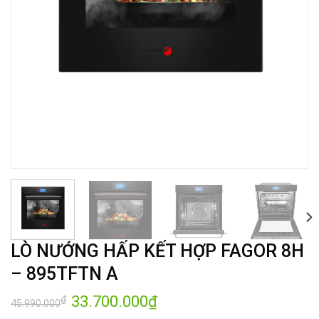
LÒ NƯỚNG HẤP KẾT HỢP FAGOR 8H
– 895TFTN A
Giá
33.700.000
₫
Giá
₫
45.990.000
gốc
hiện
là:
tại