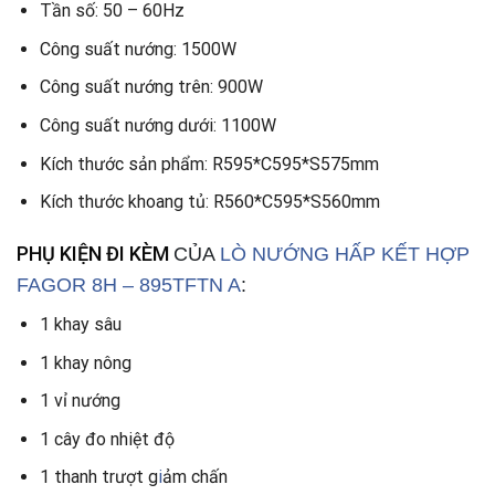
Tần số: 50 – 60Hz
Công suất nướng: 1500W
Công suất nướng trên: 900W
Công suất nướng dưới: 1100W
Kích thước sản phẩm: R595*C595*S575mm
Kích thước khoang tủ: R560*C595*S560mm
PHỤ KIỆN ĐI KÈM
CỦA
LÒ NƯỚNG HẤP KẾT HỢP
FAGOR 8H – 895TFTN A
:
1 khay sâu
1 khay nông
1 vỉ nướng
1 cây đo nhiệt độ
1 thanh trượt g
i
ảm chấn