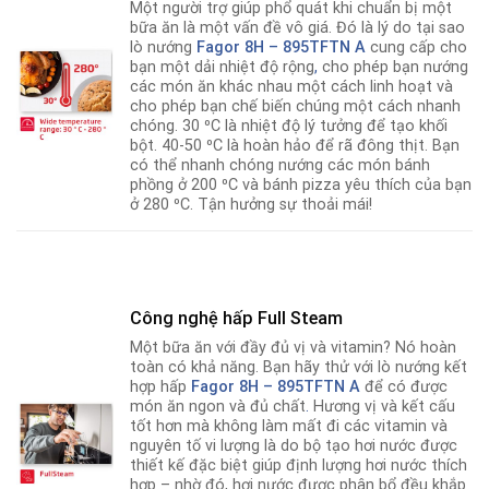
Một người trợ giúp phổ quát khi chuẩn bị một
bữa ăn là một vấn đề vô giá. Đó là lý do tại sao
lò nướng
Fagor 8H – 895TFTN A
cung cấp cho
bạn một dải nhiệt độ rộng
,
cho phép bạn nướng
các món ăn khác nhau một cách linh hoạt và
cho phép bạn chế biến chúng một cách nhanh
chóng. 30 ⁰C là nhiệt độ lý tưởng để tạo khối
bột. 40-50 ⁰C là hoàn hảo để rã đông thịt. Bạn
có thể nhanh chóng nướng các món bánh
phồng ở 200 ⁰C và bánh pizza yêu thích của bạn
ở 280 ⁰C. Tận hưởng sự thoải mái!
Công nghệ hấp Full Steam
Một bữa ăn với đầy đủ vị và vitamin? Nó hoàn
toàn có khả năng. Bạn hãy thử với lò nướng kết
hợp hấp
Fagor 8H – 895TFTN A
để có được
món ăn ngon và đủ chất
.
Hương vị và kết cấu
tốt hơn mà không làm mất đi các vitamin và
nguyên tố vi lượng là do bộ tạo hơi nước được
thiết kế đặc biệt giúp định lượng hơi nước thích
hợp – nhờ đó, hơi nước được phân bổ đều khắp