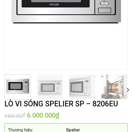
LÒ VI SÓNG SPELIER SP – 8206EU
Giá
6.000.000
₫
Giá
₫
9.800.000
gốc
hiện
là:
tại
9.800.000₫.
là:
Thương hiệu:
Spelier
6.000.000₫.