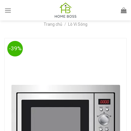
Skip
to
content
Trang chủ
/
Lò Vi Sóng
-39%