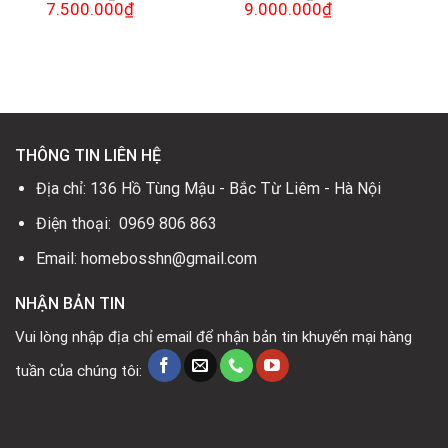
hiện
Giá
7.500.000
₫
Giá
Giá
9.000.000
₫
Giá
tại
gốc
hiện
gốc
hiện
là:
là:
tại
là:
tại
4.700.000₫.
11.900.000₫.
là:
12.990.000₫.
là:
7.500.000₫.
9.000.000₫.
THÔNG TIN LIÊN HỆ
Địa chỉ: 136 Hồ Tùng Mậu - Bắc Từ Liêm - Hà Nội
Điện thoại: 0969 806 863
Email: homebosshn@gmail.com
NHẬN BẢN TIN
Vui lòng nhập địa chỉ email để nhận bản tin khuyến mại hàng
tuần của chúng tôi: