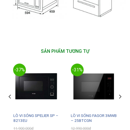
SẢN PHẨM TƯƠNG TỰ
-37%
-31%
LÒ VI SÓNG SPELIER SP –
LÒ VI SÓNG FAGOR 3MWB
8213EU
– 25BTCGN
₫
Giá
11.900.000
₫
12.990.000
₫