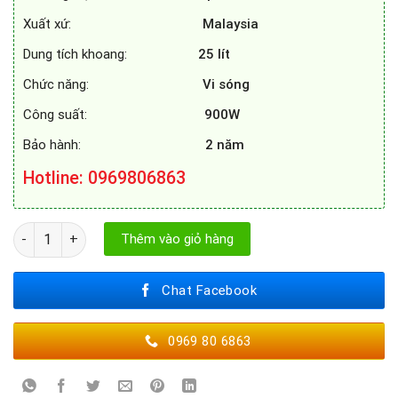
Xuất xứ:
Malaysia
Dung tích khoang:
25 lít
Chức năng:
Vi sóng
Công suất:
900W
Bảo hành:
2 năm
Hotline
: 0969806863
LÒ VI SÓNG SPELIER SP - 8206EU số lượng
Thêm vào giỏ hàng
Chat Facebook
0969 80 6863