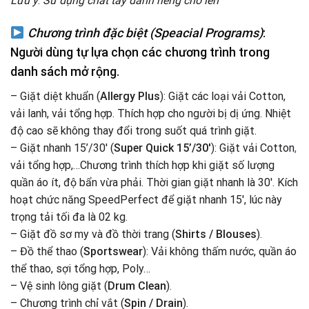
Lưu ý
:
Sử dụng chất tẩy dành riêng cho len
Chương trình đặc biệt (Speacial Programs)
:
Người dùng tự lựa chọn các chương trình trong
danh sách mở rộng.
– Giặt diệt khuẩn (
Allergy Plus
): Giặt các loại vải Cotton,
vải lanh, vải tổng hợp. Thích hợp cho người bị dị ứng. Nhiệt
độ cao sẽ không thay đổi trong suốt quá trình giặt.
– Giặt nhanh 15’/30′ (
Super Quick 15’/30′
): Giặt vải Cotton
,
vải tổng hợp,…Chương trình thích hợp khi giặt số lượng
quần áo ít, độ bẩn vừa phải. Thời gian giặt nhanh là 30′. Kích
hoạt chức năng SpeedPerfect để giặt nhanh 15′, lúc này
trọng tải tối đa là 02 kg.
– Giặt đồ sơ my và đồ thời trang (
Shirts / Blouses
).
– Đồ thể thao (
Sportswear
): Vải không thấm nước, quần áo
thể thao, sợi tổng hợp, Poly…
– Vệ sinh lông giặt (
Drum Clean
).
– Chương trình chỉ vắt (
Spin / Drain
).