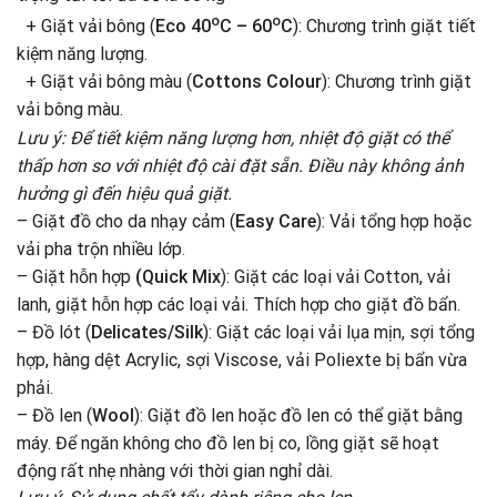
o
o
+ Giặt vải bông (
Eco 40
C – 60
C
): Chương trình giặt tiết
kiệm năng lượng.
+ Giặt vải bông màu (
Cottons Colour
): Chương trình giặt
vải bông màu.
Lưu ý: Để tiết kiệm năng lượng hơn, nhiệt độ giặt có thể
thấp hơn so với nhiệt độ cài đặt sẵn. Điều này không ảnh
hưởng gì đến hiệu quả giặt.
– Giặt đồ cho da nhạy cảm (
Easy Care
): Vải tổng hợp hoặc
vải pha trộn nhiều lớp
.
– Giặt hỗn hợp
(Quick Mix
): Giặt các loại vải Cotton, vải
lanh, giặt hỗn hợp các loại vải. Thích hợp cho giặt đồ bẩn.
– Đồ lót (
Delicates/Silk
): Giặt các loại vải lụa mịn, sợi tổng
hợp, hàng dệt Acrylic, sợi Viscose, vải Poliexte bị bẩn vừa
phải.
– Đồ len (
Wool
): Giặt đồ len hoặc đồ len có thể giặt bằng
máy. Để ngăn không cho đồ len bị co, lồng giặt sẽ hoạt
động rất nhẹ nhàng với thời gian nghỉ dài.