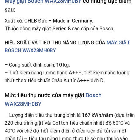
Máy giặt Bosch WAX28MH0BY
có những đặc điểm
sau:
Xuất xứ: CHLB Đức –
Made in Germany.
Thuộc dòng máy giặt
Series 8
cao cấp của Bosch.
HIỆU SUẤT VÀ TIÊU THỤ NĂNG LƯỢNG CỦA
MÁY GIẶT
BOSCH WAX28MH0BY
– Công suất định danh:
10 kg.
– Tiết kiệm năng lượng hạng
A+++,
tiết kiệm năng lượng
nhất theo tiêu chuẩn Châu Âu từ A+++ đến D.
Mức tiêu thụ nước của máy giặt
Bosch
WAX28MH0BY
– Lượng điện tiêu thụ trung bình là
167 kWh/năm
(dựa trên
220 chu trình giặt vải Cotton tiêu chuẩn nhiệt độ 60°C và
40°C với chế độ tiết kiệm điện ở điều kiện đủ tải và một
phần tải – tiêu thụ năng lượng thực tế sẽ phụ thuộc vào