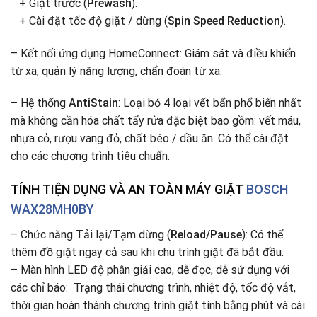
+ Giặt trước (
Prewash
).
+ Cài đặt tốc độ giặt / dừng (
Spin Speed Reduction
).
– Kết nối ứng dụng HomeConnect: Giám sát và điều khiển
từ xa, quản lý năng lượng, chẩn đoán từ xa.
– Hệ thống
AntiStain
: Loại bỏ 4 loại vết bẩn phổ biến nhất
mà không cần hóa chất tẩy rửa đặc biệt bao gồm: vết máu,
nhựa cỏ, rượu vang đỏ, chất béo / dầu ăn. Có thể cài đặt
cho các chương trình tiêu chuẩn.
TÍNH TIỆN DỤNG VÀ AN TOÀN MÁY GIẶT
BOSCH
WAX28MH0BY
– Chức năng Tải lại/Tạm dừng (
Reload/Pause
): Có thể
thêm đồ giặt ngay cả sau khi chu trình giặt đã bắt đầu.
– Màn hình LED độ phân giải cao, dễ đọc, dễ sử dụng với
các chỉ báo: Trạng thái chương trình, nhiệt độ, tốc độ vắt,
thời gian hoàn thành chương trình giặt tính bằng phút và cài