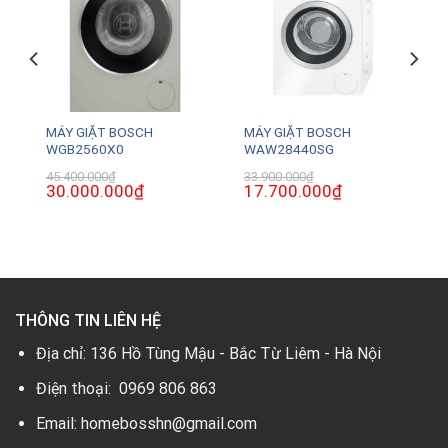
MÁY GIẶT BOSCH
MÁY GIẶT BOSCH
WGB2560X0
WAW28440SG
45.400.000
₫
33.900.000
₫
Giá
30.000.000
₫
Giá
Giá
17.700.000
₫
Giá
gốc
hiện
gốc
hiện
là:
tại
là:
tại
45.400.000₫.
là:
33.900.000₫.
là:
30.000.000₫.
17.700.000₫.
THÔNG TIN LIÊN HỆ
Địa chỉ: 136 Hồ Tùng Mậu - Bắc Từ Liêm - Hà Nội
Điện thoại: 0969 806 863
Email: homebosshn@gmail.com