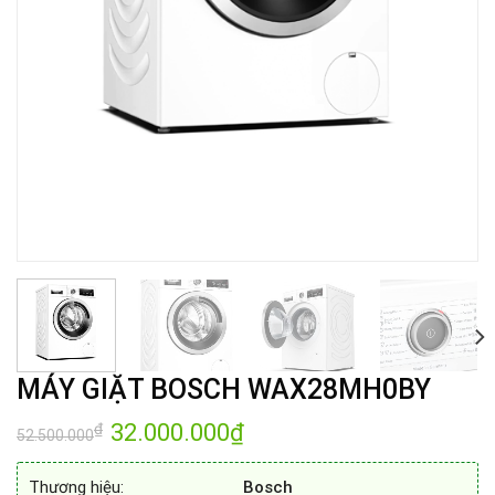
MÁY GIẶT BOSCH WAX28MH0BY
Giá
32.000.000
₫
Giá
₫
52.500.000
gốc
hiện
là:
tại
52.500.000₫.
là:
Thương hiệu:
Bosch
32.000.000₫.