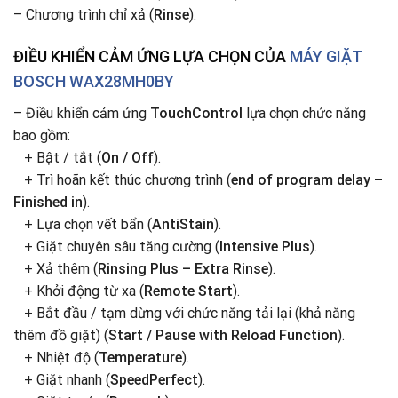
– Chương trình chỉ xả (
Rinse
).
ĐIỀU KHIỂN CẢM ỨNG LỰA CHỌN CỦA
MÁY GIẶT
BOSCH WAX28MH0BY
– Điều khiển cảm ứng
TouchControl
lựa chọn chức năng
bao gồm:
+ Bật / tắt (
On / Off
).
+ Trì hoãn kết thúc chương trình (
end of program delay –
Finished in
).
+ Lựa chọn vết bẩn (
AntiStain
).
+ Giặt chuyên sâu tăng cường (
Intensive Plus
).
+ Xả thêm (
Rinsing Plus – Extra Rinse
).
+ Khởi động từ xa (
Remote Start
).
+ Bắt đầu / tạm dừng với chức năng tải lại (khả năng
thêm đồ giặt) (
Start / Pause with Reload Function
).
+ Nhiệt độ (
Temperature
).
+ Giặt nhanh (
SpeedPerfect
).