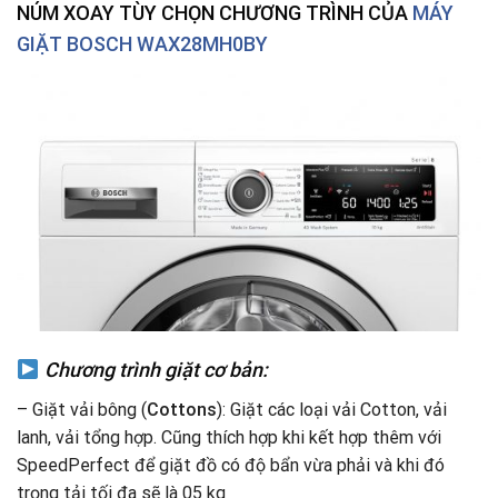
NÚM XOAY TÙY CHỌN CHƯƠNG TRÌNH CỦA
MÁY
GIẶT BOSCH WAX28MH0BY
Chương trình giặt cơ bản:
– Giặt vải bông (
Cottons
): Giặt các loại vải Cotton, vải
lanh, vải tổng hợp. Cũng thích hợp khi kết hợp thêm với
SpeedPerfect để giặt đồ có độ bẩn vừa phải và khi đó
trọng tải tối đa sẽ là 05 kg