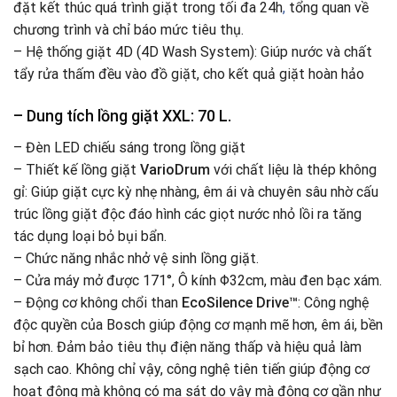
đặt kết thúc quá trình giặt trong tối đa 24h
,
tổng quan về
chương trình và chỉ báo mức tiêu thụ.
– Hệ thống giặt 4D (4D Wash System): Giúp nước và chất
tẩy rửa thấm đều vào đồ giặt, cho kết quả giặt hoàn hảo
– Dung tích lồng giặt XXL:
70 L
.
– Đèn LED chiếu sáng trong lồng giặt
– Thiết kế lồng giặt
VarioDrum
với chất liệu là thép không
gỉ: Giúp giặt cực kỳ nhẹ nhàng, êm ái và chuyên sâu nhờ cấu
trúc lồng giặt độc đáo hình các giọt nước nhỏ lồi ra tăng
tác dụng loại bỏ bụi bẩn.
– Chức năng nhắc nhở vệ sinh lồng giặt.
– Cửa máy mở được 171°, Ô kính Φ32cm, màu đen bạc xám.
– Động cơ không chổi than
EcoSilence Drive™
: Công nghệ
độc quyền của Bosch giúp động cơ mạnh mẽ hơn, êm ái, bền
bỉ hơn. Đảm bảo tiêu thụ điện năng thấp và hiệu quả làm
sạch cao. Không chỉ vậy, công nghệ tiên tiến giúp động cơ
hoạt động mà không có ma sát do vậy mà động cơ gần như