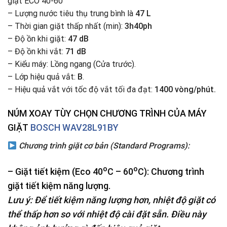
giặt ECO 40-60
– Lượng nước tiêu thụ trung bình là
47 L
– Thời gian giặt thấp nhất (min):
3h40ph
– Độ ồn khi giặt:
47 dB
– Độ ồn khi vắt:
71 dB
– Kiểu máy: Lồng ngang (Cửa trước).
– Lớp hiệu quả vắt:
B
.
– Hiệu quả vắt với tốc độ vắt tối đa đạt:
1400 vòng/phút.
NÚM XOAY TÙY CHỌN CHƯƠNG TRÌNH CỦA MÁY
GIẶT
BOSCH WAV28L91BY
Chương trình giặt cơ bản (Standard Programs):
o
o
– Giặt tiết kiệm (
Eco 40
C – 60
C
): Chương trình
giặt tiết kiệm năng lượng.
Lưu ý: Để tiết kiệm năng lượng hơn, nhiệt độ giặt có
thể thấp hơn so với nhiệt độ cài đặt sẵn. Điều này