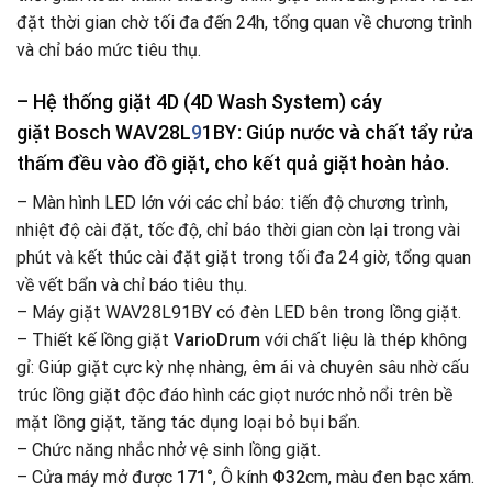
đặt thời gian chờ tối đa đến 24h, tổng quan về chương trình
và chỉ báo mức tiêu thụ.
– Hệ thống giặt 4D (
4D Wash System
) cáy
giặt
Bosch WAV28L
9
1BY
: Giúp nước và chất tẩy rửa
thấm đều vào đồ giặt, cho kết quả giặt hoàn hảo.
– Màn hình LED lớn với các chỉ báo: tiến độ chương trình,
nhiệt độ cài đặt, tốc độ, chỉ báo thời gian còn lại trong vài
phút và kết thúc cài đặt giặt trong tối đa 24 giờ, tổng quan
về vết bẩn và chỉ báo tiêu thụ.
– Máy giặt WAV28L91BY có đèn LED bên trong lồng giặt.
– Thiết kế lồng giặt
VarioDrum
với chất liệu là thép không
gỉ: Giúp giặt cực kỳ nhẹ nhàng, êm ái và chuyên sâu nhờ cấu
trúc lồng giặt độc đáo hình các giọt nước nhỏ nổi trên bề
mặt lồng giặt, tăng tác dụng loại bỏ bụi bẩn.
– Chức năng nhắc nhở vệ sinh lồng giặt.
– Cửa máy mở được
171°
, Ô kính
Φ32
cm, màu đen bạc xám.