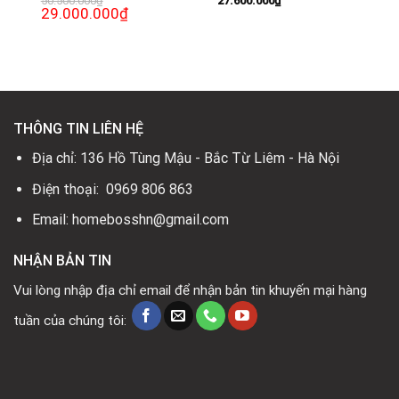
50.500.000
₫
27.600.000
₫
Giá
29.000.000
₫
Giá
gốc
hiện
là:
tại
50.500.000₫.
là:
0₫.
29.000.000₫.
THÔNG TIN LIÊN HỆ
Địa chỉ: 136 Hồ Tùng Mậu - Bắc Từ Liêm - Hà Nội
Điện thoại: 0969 806 863
Email: homebosshn@gmail.com
NHẬN BẢN TIN
Vui lòng nhập địa chỉ email để nhận bản tin khuyến mại hàng
tuần của chúng tôi: