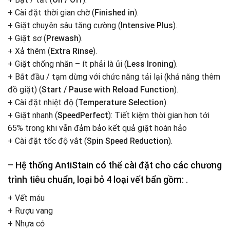
+ Cài đặt thời gian chờ (
Finished in
).
+ Giặt chuyên sâu tăng cường (
Intensive Plus
).
+ Giặt sơ (
Prewash
).
+ Xả thêm (
Extra Rinse
).
+ Giặt chống nhăn – ít phải là ủi (
Less Ironing
).
+ Bắt đầu / tạm dừng với chức năng tải lại (khả năng thêm
đồ giặt) (
Start / Pause with Reload Function
).
+ Cài đặt nhiệt độ (
Temperature Selection
).
+ Giặt nhanh (
SpeedPerfect
): Tiết kiệm thời gian hơn tới
65% trong khi vẫn đảm bảo kết quả giặt hoàn hảo
+ Cài đặt tốc độ vắt (
Spin Speed Reduction
).
– Hệ thống
AntiStain
có thể cài đặt cho các chương
trình tiêu chuẩn, loại bỏ 4 loại vết bẩn gồm: .
+ Vết máu
+ Rượu vang
+ Nhựa cỏ