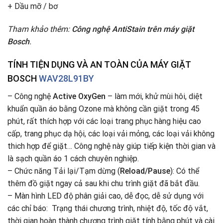
+ Dầu mỡ / bơ
Tham khảo thêm:
Công nghệ AntiStain trên máy giặt
Bosch
.
TÍNH TIỆN DỤNG VÀ AN TOÀN CỦA MÁY GIẶT
BOSCH
WAV28L91BY
– Công nghệ
Active OxyGen
– làm mới, khử mùi hôi, diệt
khuẩn quần áo bằng Ozone mà không cần giặt trong 45
phút, rất thích hợp với các loại trang phục hàng hiệu cao
cấp, trang phục dạ hội, các loại vải mỏng, các loại vải không
thich hợp để giặt… Công nghệ này giúp tiếp kiện thời gian và
là sạch quần áo 1 cách chuyên nghiệp.
– Chức năng Tải lại/Tạm dừng (
Reload/Pause
): Có thể
thêm đồ giặt ngay cả sau khi chu trình giặt đã bắt đầu.
– Màn hình LED độ phân giải cao, dễ đọc, dễ sử dụng với
các chỉ báo: Trạng thái chương trình, nhiệt độ, tốc độ vắt,
thời gian hoàn thành chương trình giặt tính bằng phút và cài