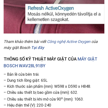
Tham khảo thêm bài viết
Công nghệ Active Oxygen
của
máy giặt Bosch
Tại đây
THÔNG SỐ KỸ THUẬT MÁY GIẶT CỦA
MÁY GIẶT
BOSCH WAV28L91BY
– Bản lề cửa bên trái.
– Dung tích lồng giặt: 65L
– Kích thước sản phẩm (mm): W598 x D590 x H848.
– Chiều sâu thiết bị bao gồm cửa (mm): 632.
o
– Chiều sâu thiết bị khi mở cửa 90
(mm): 1063.
– Hiệu điện thế (V): 220-240