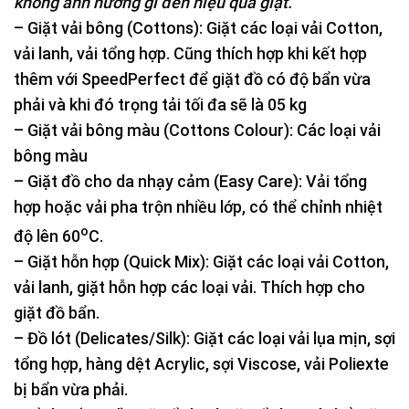
không ảnh hưởng gì đến hiệu quả giặt.
– Giặt vải bông (
Cottons
): Giặt các loại vải Cotton,
vải lanh, vải tổng hợp. Cũng thích hợp khi kết hợp
thêm với SpeedPerfect để giặt đồ có độ bẩn vừa
phải và khi đó trọng tải tối đa sẽ là 05 kg
– Giặt vải bông màu (
Cottons Colour
): Các loại vải
bông màu
– Giặt đồ cho da nhạy cảm (
Easy Care
): Vải tổng
hợp hoặc vải pha trộn nhiều lớp, có thể chỉnh nhiệt
o
độ lên 60
C.
– Giặt hỗn hợp
(Quick Mix
): Giặt các loại vải Cotton,
vải lanh, giặt hỗn hợp các loại vải. Thích hợp cho
giặt đồ bẩn.
– Đồ lót (
Delicates/Silk
): Giặt các loại vải lụa mịn, sợi
tổng hợp, hàng dệt Acrylic, sợi Viscose, vải Poliexte
bị bẩn vừa phải.