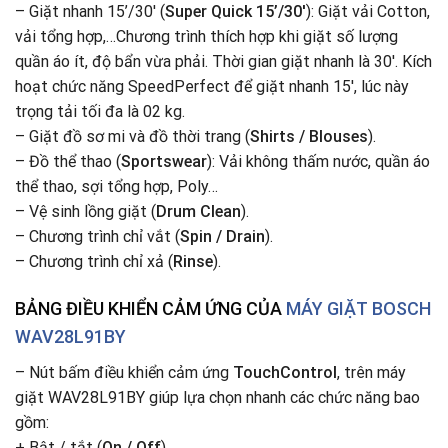
– Giặt nhanh 15’/30′ (
Super Quick 15’/30′
): Giặt vải Cotton,
vải tổng hợp,…Chương trình thích hợp khi giặt số lượng
quần áo ít, độ bẩn vừa phải. Thời gian giặt nhanh là 30′. Kích
hoạt chức năng SpeedPerfect để giặt nhanh 15′, lúc này
trọng tải tối đa là 02 kg.
– Giặt đồ sơ mi và đồ thời trang (
Shirts / Blouses
).
– Đồ thể thao (
Sportswear
): Vải không thấm nước, quần áo
thể thao, sợi tổng hợp, Poly…
– Vệ sinh lồng giặt (
Drum Clean
).
– Chương trình chỉ vắt (
Spin / Drain
).
– Chương trình chỉ xả (
Rinse
).
BẢNG ĐIỀU KHIỂN CẢM ỨNG CỦA
MÁY GIẶT BOSCH
WAV28L91BY
– Nút bấm điều khiển cảm ứng
TouchControl
, trên máy
giặt WAV28L91BY giúp lựa chọn nhanh các chức năng bao
gồm:
+ Bật / tắt (
On / Off
).