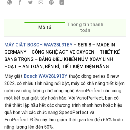
Thông tin thanh
Mô tả
toán
MÁY GIẶT BOSCH WAV28L91BY
– SERI 8 – MADE IN
GERMANY – CÔNG NGHỆ ACTIVE OXYGEN – THIẾT KẾ
SANG TRỌNG – BẢNG ĐIỀU KHIỂN NÚM XOAY LINH
HOẠT – AN TOÀN, BỀN BỈ, TIẾT KIỆM ĐIỆN NĂNG
Máy giặt
Bosch WAV28L91BY
thuộc dòng series 8 new
2022, có nhiều tính năng nổi bật, máy có khả năng tiết kiệm
nước và năng lượng nhờ công nghệ VarioPerfect cho cùng
một kết quả giặt tẩy hoàn hảo. Với VarioPerfect, bạn có
thể thiết lập hầu hết các chương trình nhanh hơn hoặc hiệu
quả hơn với các chức năng SpeedPerfect và
EcoPerfect
.
Điều này làm giảm thời gian lên đến 65% hoặc
năng lượng lên đến 50%.