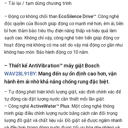
– Tải lại / tạm dừng chương trình.
– Động cơ không chổi than
EcoSilence Drive™
: Công nghệ
độc quyền của Bosch giúp động cơ mạnh mẽ hơn, êm ái, bền
bỉ hơn. Đảm bảo tiêu thụ điện năng thấp và hiệu quả làm
sạch cao. Không chỉ vậy, công nghệ tiên tiến giúp động cơ
hoạt động mà không có ma sát do vậy mà động cơ gần như
không hao mòn. Bảo hành động cơ 10 năm.
– Thiết kế
AntiVibration™ máy giặt Bosch
WAV28L91BY
: Mang đến sự ổn định cao hơn, vận
hành êm ái nhờ khả năng chống rung đặc biệt.
– Tự động phát hiện khối lượng giặt, xác định chính xác để
tự động cài đặt lượng nước cần thiết mỗi lần giặt.
– Công nghệ
ActiveWater™ Plus
: Một công nghệ thông
minh giúp điều chỉnh lượng nước bằng cách cân đối trọng
lượng đồ giặt và chất liệu vải. Đồ giặt sẽ được ngâm nhanh
và đều hơn trong dòng nước được tối ưu hóa nhẹ nhàng và