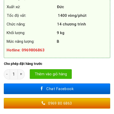
Xuất xứ:
Đức
Tốc độ vắt:
1400
vòng/phút
Chức năng:
14 chương trình
Khối lượng:
9 kg
Mức năng lượng:
B
Hotline
: 0969806863
Cho phép đặt hàng trước
MÁY GIẶT BOSCH WAV28L91BY số lượng
Thêm vào giỏ hàng
Chat Facebook
0969 80 6863