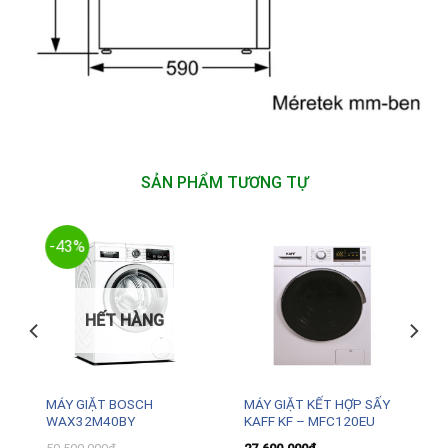
SẢN PHẨM TƯƠNG TỰ
-43%
HẾT HÀNG
MÁY GIẶT BOSCH
MÁY GIẶT KẾT HỢP SẤY
WAX32M40BY
KAFF KF – MFC120EU