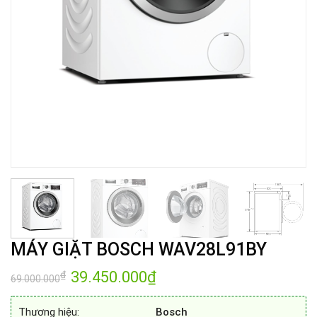
MÁY GIẶT BOSCH WAV28L91BY
Giá
39.450.000
₫
Giá
₫
69.000.000
gốc
hiện
là:
tại
69.000.000₫.
là:
Thương hiệu:
Bosch
39.450.000₫.