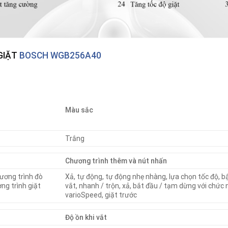
GIẶT
BOSCH WGB256A40
Màu sắc
Trắng
Chương trình thêm và nút nhấn
ương trình đò
Xả, tự động, tự động nhẹ nhàng, lựa chọn tốc độ, bật 
ơng trình giặt
vắt, nhanh / trộn, xả, bắt đầu / tạm dừng với chức n
varioSpeed, giặt trước
Độ ồn khi vắt