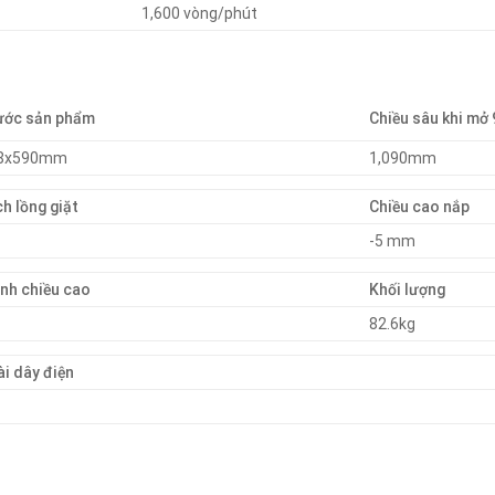
1,600 vòng/phút
ước sản phẩm
Chiều sâu khi mở 
98x590mm
1,090mm
ch lồng giặt
Chiều cao nắp
-5 mm
ỉnh chiều cao
Khối lượng
82.6kg
ài dây điện