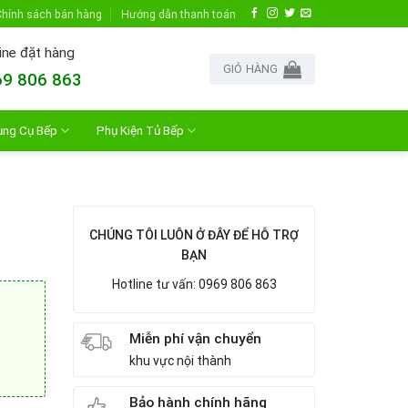
hính sách bán hàng
Hướng dẫn thanh toán
ine đặt hàng
GIỎ HÀNG
9 806 863
ụng Cụ Bếp
Phụ Kiện Tủ Bếp
CHÚNG TÔI LUÔN Ở ĐÂY ĐỂ HỖ TRỢ
BẠN
Hotline tư vấn: 0969 806 863
Miễn phí vận chuyển
khu vực nội thành
Bảo hành chính hãng