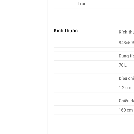
Trái
Kích thước
Kích th
848x5
Dung tí
70 L
Điều ch
1.2 cm
Chiều d
160 cm