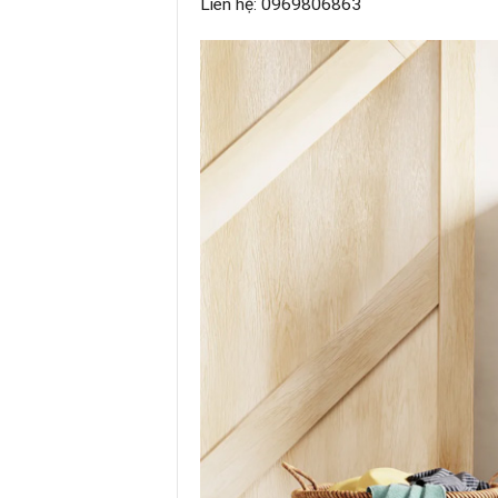
Liên hệ: 0969806863