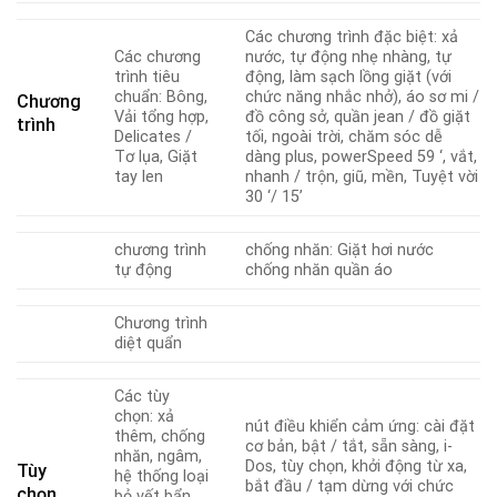
Các chương trình đặc biệt: xả
Các chương
nước, tự động nhẹ nhàng, tự
trình tiêu
động, làm sạch lồng giặt (với
chuẩn: Bông,
chức năng nhắc nhở), áo sơ mi /
Chương
Vải tổng hợp,
đồ công sở, quần jean / đồ giặt
trình
Delicates /
tối, ngoài trời, chăm sóc dễ
Tơ lụa, Giặt
dàng plus, powerSpeed ​​59 ‘, vắt,
tay len
nhanh / trộn, giũ, mền, Tuyệt vời
30 ‘/ 15’
chương trình
chống nhăn: Giặt hơi nước
tự động
chống nhăn quần áo
Chương trình
diệt quẩn
Các tùy
chọn: xả
nút điều khiển cảm ứng: cài đặt
thêm, chống
cơ bản, bật / tắt, sẵn sàng, i-
nhăn, ngâm,
Dos, tùy chọn, khởi động từ xa,
Tùy
hệ thống loại
bắt đầu / tạm dừng với chức
chọn
bỏ vết bẩn,