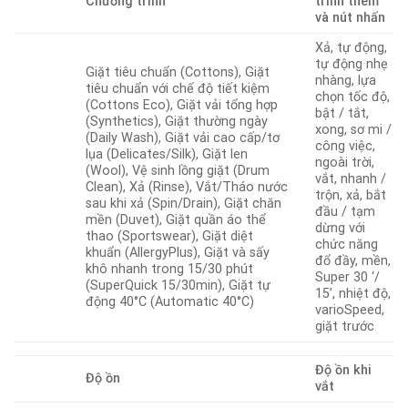
Chương trình
trình thêm
và nút nhấn
Xả, tự động,
tự động nhẹ
Giặt tiêu chuẩn (Cottons), Giặt
nhàng, lựa
tiêu chuẩn với chế độ tiết kiệm
chọn tốc độ,
(Cottons Eco), Giặt vải tổng hợp
bật / tắt,
(Synthetics), Giặt thường ngày
xong, sơ mi /
(Daily Wash), Giặt vải cao cấp/tơ
công việc,
lụa (Delicates/Silk), Giặt len
ngoài trời,
(Wool), Vệ sinh lồng giặt (Drum
vắt, nhanh /
Clean), Xả (Rinse), Vắt/Tháo nước
trộn, xả, bắt
sau khi xả (Spin/Drain), Giặt chăn
đầu / tạm
mền (Duvet), Giặt quần áo thể
dừng với
thao (Sportswear), Giặt diệt
chức năng
khuẩn (AllergyPlus), Giặt và sấy
đổ đầy, mền,
khô nhanh trong 15/30 phút
Super 30 ‘/
(SuperQuick 15/30min), Giặt tự
15’, nhiệt độ,
động 40°C (Automatic 40°C)
varioSpeed,
giặt trước
Độ ồn khi
Độ ồn
vắt