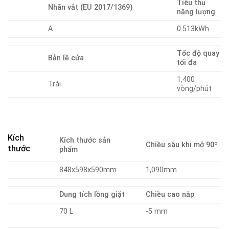
Tiêu thụ
Nhãn vắt (EU 2017/1369)
năng lượng
A
0.513kWh
Tốc độ quay
Bản lề cửa
tối đa
1,400
Trái
vòng/phút
Kích
Kích thước sản
Chiều sâu khi mở 90º
thước
phẩm
848x598x590mm
1,090mm
Dung tích lồng giặt
Chiều cao nắp
70 L
-5 mm