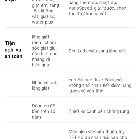
năng thêm độ, nhiệt độ,
giặt êm, tăng
VarioSpeed, giặt trước, chọn
tốc, không
tốc độ / không vắt
vắt, giặt sơ,
water plus
lồng giặt
mềm: chăm
Tiện
sóc giặt giũ
nghi và
Đèn Led chiếu sáng lồng giặt
đặc biệt nhẹ
an toàn
nhàng và
hiệu quả
Eco Silence drive: Động vớ
Nhắc vệ sinh
không chổi than tiết kiệm năng
lồng giặt
lượng và yên tĩnh
Động cơ đồ
bền trên 10
Thiết kế cạnh bên chống rung
năm
Màn hình văn bản thuần túy
TFT có độ phân giải cao cho