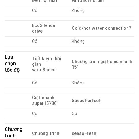
Đèn nội thất
varioSoft drum
Có
Không
EcoSilence
Cold/hot water connection?
drive
Có
Không
Lựa
Tiết kiệm thời
Chương trình giặt siêu nhanh
chọn
gian
15′
tốc độ
varioSpeed
Có
Không
Giặt nhanh
SpeedPerfcet
super15’/30′
Có
Có
Chương
Chương trình
sensoFresh
trình