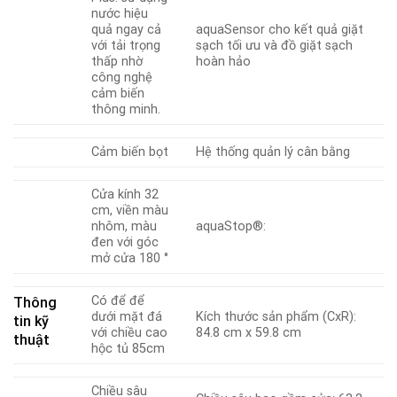
nước hiệu
quả ngay cả
aquaSensor cho kết quả giặt
với tải trọng
sạch tối ưu và đồ giặt sạch
thấp nhờ
hoàn hảo
công nghệ
cảm biến
thông minh.
Cảm biến bọt
Hệ thống quản lý cân bằng
Cửa kính 32
cm, viền màu
nhôm, màu
aquaStop®:
đen với góc
mở cửa 180 °
Có để để
Thông
dưới mặt đá
Kích thước sản phẩm (CxR):
tin kỹ
với chiều cao
84.8 cm x 59.8 cm
thuật
hộc tủ 85cm
Chiều sâu