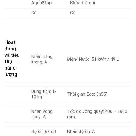
AquaStop
Khóa trẻ em
Có
Có
Hoạt
động
và tiêu
Nhãn năng
Điện/ Nước: 51 kWh / 49 L
thụ
lượng: A
năng
lượng
Dung tích: 1-
Thời gian Eco: 3h55′
10 kg
Nhãn vòng
Tốc độ vòng quay: 400 – 1600
quay: A
rpm.
Độ ồn: 69 dB
Nhãn độ ồn: A