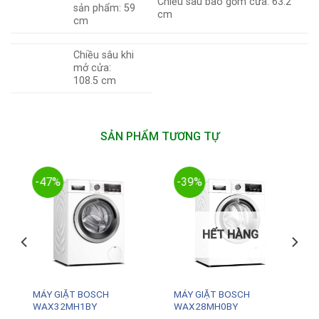
Chiều sâu bao gồm cửa: 63.2
sản phẩm: 59
cm
cm
Chiều sâu khi
mở cửa:
108.5 cm
SẢN PHẨM TƯƠNG TỰ
-47%
-39%
HẾT HÀNG
MÁY GIẶT BOSCH
MÁY GIẶT BOSCH
WAX32MH1BY
WAX28MH0BY