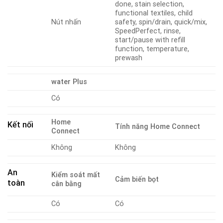
done, stain selection,
functional textiles, child
Nút nhấn
safety, spin/drain, quick/mix,
SpeedPerfect, rinse,
start/pause with refill
function, temperature,
prewash
water Plus
Có
Home
Kết nối
Tính năng Home Connect
Connect
Không
Không
An
Kiểm soát mất
Cảm biến bọt
toàn
cân bằng
Có
Có