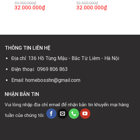
59.900.000
₫
52.500.000
₫
Giá
32.000.000
₫
Giá
Giá
32.000.000
₫
Giá
gốc
hiện
gốc
hiện
là:
tại
là:
tại
59.900.000₫.
là:
52.500.000₫.
là:
0₫.
32.000.000₫.
32.000.000₫.
THÔNG TIN LIÊN HỆ
Địa chỉ: 136 Hồ Tùng Mậu - Bắc Từ Liêm - Hà Nội
Điện thoại: 0969 806 863
Email: homebosshn@gmail.com
NHẬN BẢN TIN
Vui lòng nhập địa chỉ email để nhận bản tin khuyến mại hàng
tuần của chúng tôi: