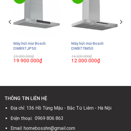
Máy hút mùi Bosch
Máy hút mùi Bosch
DWB97JP50
DWB77IM50
25.000.000
₫
14.500.000
₫
Giá
19.900.000
₫
Giá
Giá
12.000.000
₫
Giá
gốc
hiện
gốc
hiện
là:
tại
là:
tại
25.000.000₫.
là:
14.500.000₫.
là:
19.900.000₫.
12.000.000₫.
THÔNG TIN LIÊN HỆ
Địa chỉ: 136 Hồ Tùng Mậu - Bắc Từ Liêm - Hà Nội
Điện thoại: 0969 806 863
Email: homebosshn@gmail.com