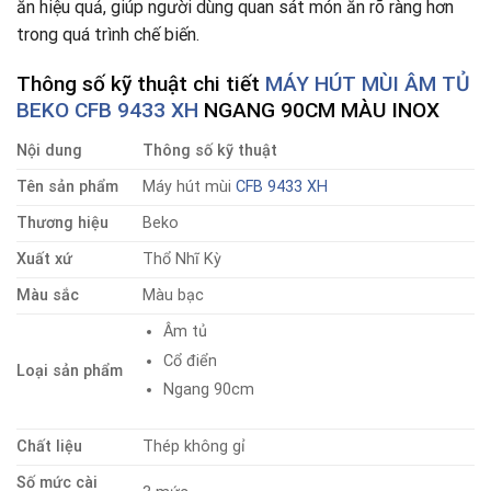
ăn hiệu quả, giúp người dùng quan sát món ăn rõ ràng hơn
trong quá trình chế biến.
Thông số kỹ thuật chi tiết
MÁY HÚT MÙI ÂM TỦ
BEKO CFB 9433 XH
NGANG 90CM MÀU INOX
Nội dung
Thông số kỹ thuật
Tên sản phẩm
Máy hút mùi
CFB 9433 XH
Thương hiệu
Beko
Xuất xứ
Thổ Nhĩ Kỳ
Màu sắc
Màu bạc
Âm tủ
Cổ điển
Loại sản phẩm
Ngang 90cm
Chất liệu
Thép không gỉ
Số mức cài