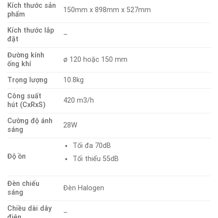
Kích thước sản
150mm x 898mm x 527mm
phẩm
Kích thước lắp
–
đặt
Đường kính
ø 120 hoặc 150 mm
ống khí
Trọng lượng
10.8kg
Công suất
420 m3/h
hút (CxRxS)
Cường độ ánh
28W
sáng
Tối đa 70dB
Độ ồn
Tối thiểu 55dB
Đèn chiếu
Đèn Halogen
sáng
Chiều dài dây
–
điện