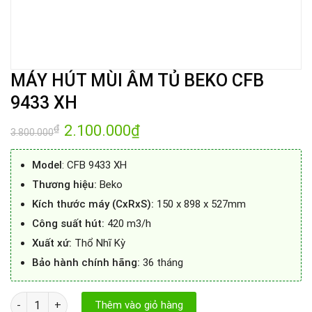
MÁY HÚT MÙI ÂM TỦ BEKO CFB
9433 XH
Giá
2.100.000
₫
Giá
₫
3.800.000
gốc
hiện
là:
tại
3.800.000₫.
là:
Model
: CFB 9433 XH
2.100.000₫.
Thương hiệu:
Beko
Kích thước máy (CxRxS):
150 x 898 x 527mm
Công suất hút:
420 m3/h
Xuất xứ:
Thổ Nhĩ Kỳ
Bảo hành chính hãng:
36 tháng
MÁY HÚT MÙI ÂM TỦ BEKO CFB 9433 XH số lượng
Thêm vào giỏ hàng