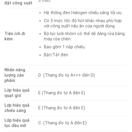
3 mức
đặt công suất
Hệ thống đèn Halogen chiếu sáng tối ưu
Có 3 mức tốc độ hút khác nhau phù hợp
với công suất nấu ăn của người dùng.
Tiện ích đi
Bộ lọc lưới nhôm có thể dễ dàng rửa bằng
kèm
máy rửa chén.
Bao gồm 1 nắp chiếu.
Bật/Tắt đèn
Nhãn năng
lượng sản
D (Thang đo từ A+++ đến D)
phẩm
Lớp hiệu quả
E (Thang đo từ A đến E)
quạt gió
Lớp hiệu quả
E (Thang đo từ A đến E)
chiếu sáng
Lớp hiệu quả
C (Thang đo từ A đến E)
lọc dầu mỡ