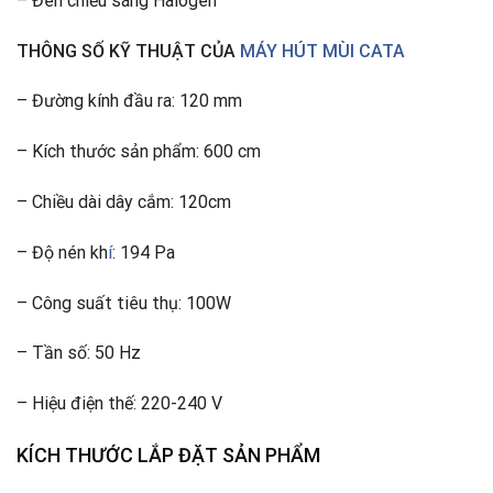
– Đèn chiếu sáng Halogen
THÔNG SỐ KỸ THUẬT CỦA
MÁY HÚT MÙI CATA
– Đường kính đầu ra: 120 mm
– Kích thước sản phẩm: 600 cm
– Chiều dài dây cắm: 120cm
– Độ nén kh
í
: 194 Pa
– Công suất tiêu thụ: 100W
– Tần số: 50 Hz
– Hiệu điện thế: 220-240 V
KÍCH THƯỚC LẮP ĐẶT SẢN PHẨM