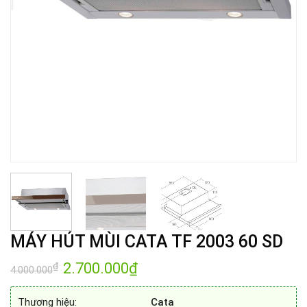
MÁY HÚT MÙI CATA TF 2003 60 SD
Giá
2.700.000
₫
Giá
₫
4.000.000
gốc
hiện
là:
tại
4.000.000₫.
là:
Thương hiệu:
Cata
2.700.000₫.