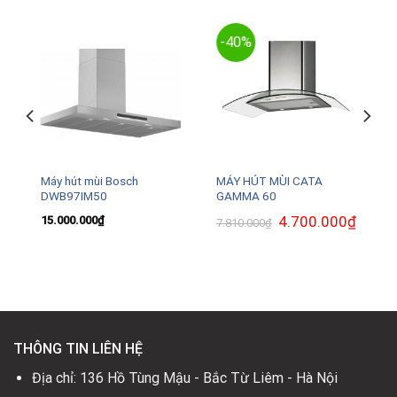
-40%
Máy hút mùi Bosch
MÁY HÚT MÙI CATA
DWB97IM50
GAMMA 60
Giá
4.700.000
₫
Giá
15.000.000
₫
7.810.000
₫
gốc
hiện
là:
tại
7.810.000₫.
là:
4.700.0
THÔNG TIN LIÊN HỆ
Địa chỉ: 136 Hồ Tùng Mậu - Bắc Từ Liêm - Hà Nội