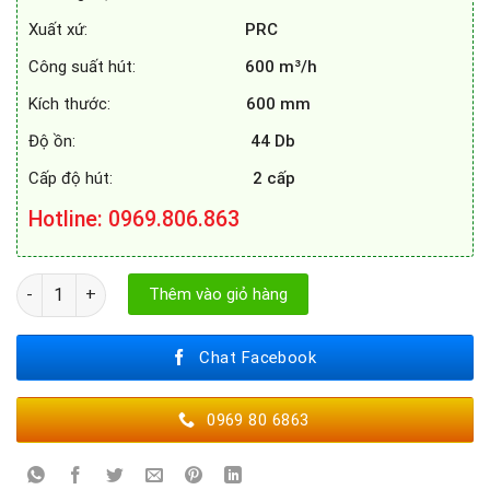
Xuất xứ:
PRC
Công suất hút:
600 m³/h
Kích thước:
600 mm
Độ ồn:
44 Db
Cấp độ hút:
2 cấp
Hotline
: 0969.806.863
MÁY HÚT MÙI CATA TF 2003 60 SD số lượng
Thêm vào giỏ hàng
Chat Facebook
0969 80 6863