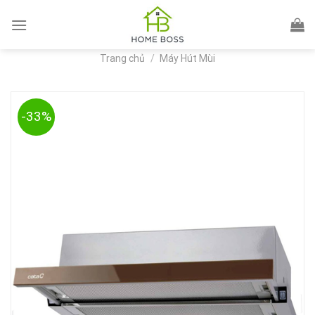
Skip
to
content
Trang chủ
/
Máy Hút Mùi
-33%