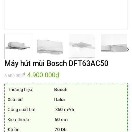
Máy hút mùi Bosch DFT63AC50
Giá
4.900.000
₫
Giá
₫
6.600.000
gốc
hiện
là:
tại
6.600.000₫.
là:
Thương hiệu:
Bosch
4.900.000₫.
Xuất xứ:
Italia
Công suất hút: 36
0 m³/h
Kích thước:
60 cm
Độ ồn:
70 Db