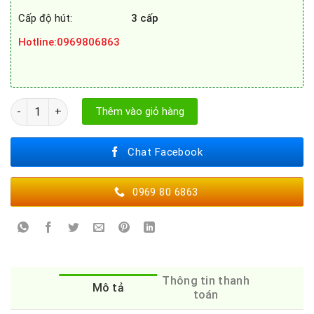
Cấp độ hút:
3 cấp
Hotline
:0969806863
Máy hút mùi Bosch DFT63AC50 số lượng
Thêm vào giỏ hàng
Chat Facebook
0969 80 6863
Thông tin thanh
Mô tả
toán