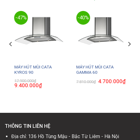
-47%
-40%
MÁY HÚT MÙI CATA
MÁY HÚT MÙI CATA
KYROS 90
GAMMA 60
₫
Giá
Giá
4.700.000
₫
Giá
17.900.000
₫
7.810.000
₫
hiện
Giá
9.400.000
₫
Giá
gốc
hiện
tại
gốc
hiện
là:
tại
là:
là:
tại
7.810.000₫.
là:
5.000.000₫.
17.900.000₫.
là:
4.700.0
9.400.000₫.
THÔNG TIN LIÊN HỆ
Địa chỉ: 136 Hồ Tùng Mậu - Bắc Từ Liêm - Hà Nội