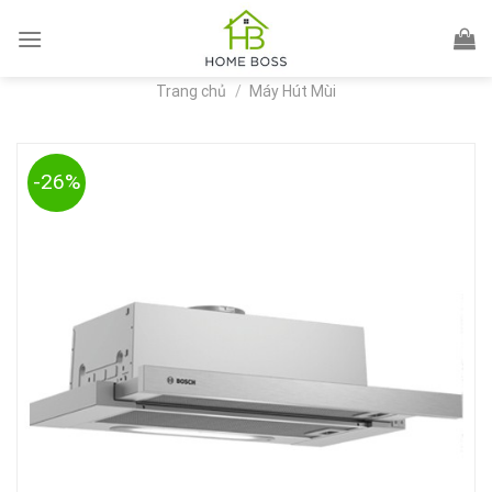
Skip
to
content
Trang chủ
/
Máy Hút Mùi
-26%