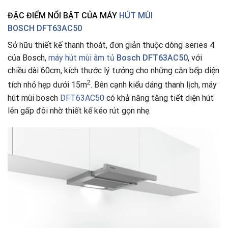
ĐẶC ĐIỂM NỔI BẬT CỦA MÁY
HÚT MÙI
BOSCH
DFT63AC50
Sở hữu thiết kế thanh thoát, đơn giản thuộc dòng series 4
của Bosch,
máy hút mùi âm tủ
Bosch DFT63AC50
, với
chiều dài 60cm, kích thước lý tưởng cho những căn bếp diện
2
tích nhỏ hẹp dưới 15m
. Bên cạnh kiểu dáng thanh lịch, máy
hút mùi bosch
DFT63AC50
có khả năng tăng tiết diện hút
lên gấp đôi nhờ thiết kế kéo rút gọn nhẹ.