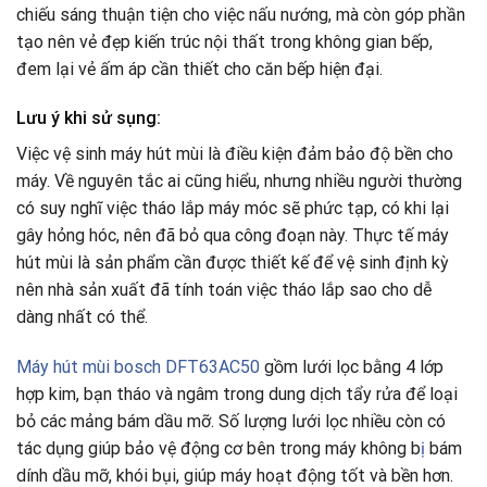
chiếu sáng thuận tiện cho việc nấu nướng, mà còn góp phần
tạo nên vẻ đẹp kiến trúc nội thất trong không gian bếp,
đem lại vẻ ấm áp cần thiết cho căn bếp hiện đại.
Lưu ý khi sử sụng:
Việc vệ sinh máy hút mùi là điều kiện đảm bảo độ bền cho
máy. Về nguyên tắc ai cũng hiểu, nhưng nhiều người thường
có suy nghĩ việc tháo lắp máy móc sẽ phức tạp, có khi lại
gây hỏng hóc, nên đã bỏ qua công đoạn này. Thực tế máy
hút mùi là sản phẩm cần được thiết kế để vệ sinh định kỳ
nên nhà sản xuất đã tính toán việc tháo lắp sao cho dễ
dàng nhất có thể.
Máy hút mùi bosch DFT63AC50
gồm lưới lọc bằng 4 lớp
hợp kim, bạn tháo và ngâm trong dung dịch tẩy rửa để loại
bỏ các mảng bám dầu mỡ. Số lượng lưới lọc nhiều còn có
tác dụng giúp bảo vệ động cơ bên trong máy không b
ị
bám
dính dầu mỡ, khói bụi, giúp máy hoạt động tốt và bền hơn.