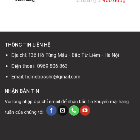
2.900.000
₫
4.000.000
₫
gốc
hiện
là:
tại
4.000.000₫.
là:
2.900.0
THÔNG TIN LIÊN HỆ
Địa chỉ: 136 Hồ Tùng Mậu - Bắc Từ Liêm - Hà Nội
Điện thoại: 0969 806 863
Email: homebosshn@gmail.com
NHẬN BẢN TIN
Vui lòng nhập địa chỉ email để nhận bản tin khuyến mại hàng
tuần của chúng tôi: