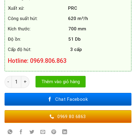
Xuất xứ:
PRC
Công suất hút:
620 m³/h
Kích thước:
700 mm
Độ ồn:
51 Db
Cấp độ hút:
3 cấp
Hotline
: 0969.806.863
MÁY HÚT MÙI CATA MIDAS 70 BK số lượng
Thêm vào giỏ hàng
Chat Facebook
0969 80 6863