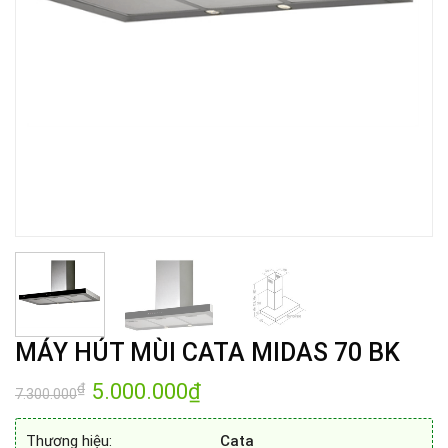
MÁY HÚT MÙI CATA MIDAS 70 BK
Giá
5.000.000
₫
Giá
₫
7.300.000
gốc
hiện
là:
tại
7.300.000₫.
là:
Thương hiệu:
Cata
5.000.000₫.