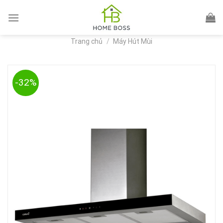
Skip
to
content
Trang chủ
/
Máy Hút Mùi
-32%