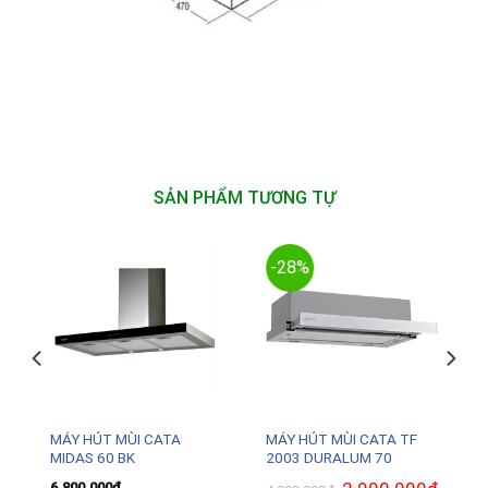
SẢN PHẨM TƯƠNG TỰ
-28%
MÁY HÚT MÙI CATA
MÁY HÚT MÙI CATA TF
MIDAS 60 BK
2003 DURALUM 70
Giá
Giá
6.800.000
₫