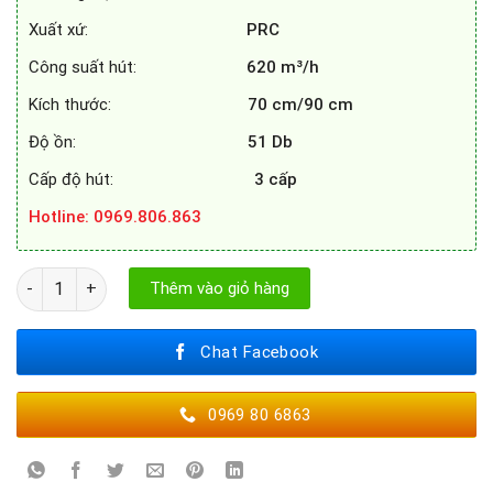
Xuất xứ:
PRC
Công suất hút:
620 m³/h
Kích thước:
70 cm/90 cm
Độ ồn:
51 Db
Cấp độ hút:
3 cấp
Hotline
: 0969.806.863
MÁY HÚT MÙI CATA C GLASS số lượng
Thêm vào giỏ hàng
Chat Facebook
0969 80 6863