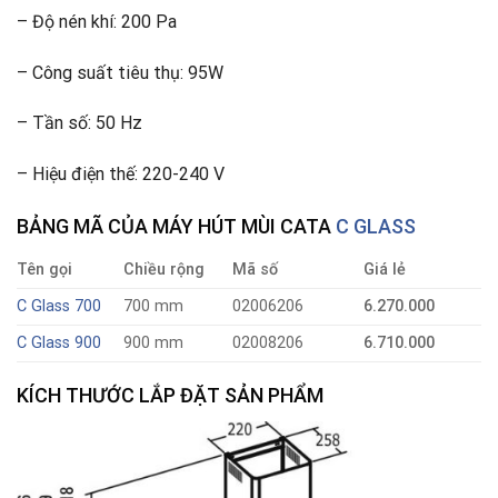
– Độ nén khí: 200 Pa
– Công suất tiêu thụ: 95W
– Tần số: 50 Hz
– Hiệu điện thế: 220-240 V
BẢNG MÃ CỦA MÁY HÚT MÙI CATA
C GLASS
Tên gọi
Chiều rộng
Mã số
Giá lẻ
C Glass 700
700 mm
02006206
6.270.000
C Glass 900
900 mm
02008206
6.710.000
KÍCH THƯỚC LẮP ĐẶT SẢN PHẨM