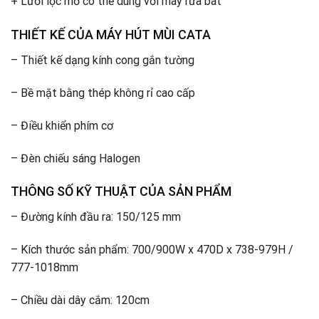
+ Lưới lọc mỡ có thể dùng với máy rửa bát
THIẾT KẾ CỦA MÁY HÚT MÙI CATA
– Thiết kế dạng kính cong gắn tường
– Bề mặt bằng thép không rỉ cao cấp
– Điều khiển phím cơ
– Đèn chiếu sáng Halogen
THÔNG SỐ KỸ THUẬT CỦA
SẢN PHẨM
– Đường kính đầu ra: 150/125 mm
– Kích thước sản phẩm: 700/900W x 470D x 738-979H /
777-1018mm
– Chiều dài dây cắm: 120cm