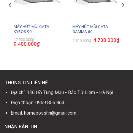
MÁY HÚT MÙI CATA
MÁY HÚT MÙI CATA
KYROS 90
GAMMA 60
₫
Giá
Giá
4.700.000
₫
Giá
17.900.000
₫
7.810.000
₫
hiện
Giá
9.400.000
₫
Giá
gốc
hiện
tại
gốc
hiện
là:
tại
là:
là:
tại
7.810.000₫.
là:
2.900.000₫.
17.900.000₫.
là:
4.700.0
9.400.000₫.
THÔNG TIN LIÊN HỆ
Địa chỉ: 136 Hồ Tùng Mậu - Bắc Từ Liêm - Hà Nội
Điện thoại: 0969 806 863
Email: homebosshn@gmail.com
NHẬN BẢN TIN