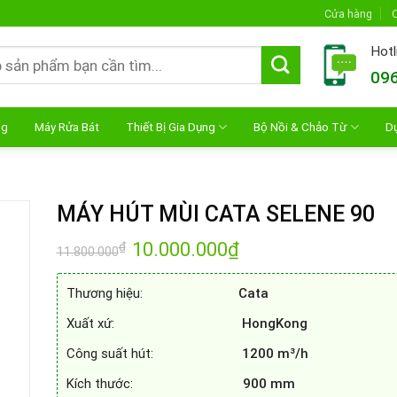
Cửa hàng
C
Hotl
096
ng
Máy Rửa Bát
Thiết Bị Gia Dụng
Bộ Nồi & Chảo Từ
D
MÁY HÚT MÙI CATA SELENE 90
Giá
10.000.000
₫
Giá
₫
11.800.000
gốc
hiện
là:
tại
11.800.000₫.
là:
Thương hiệu:
Cata
10.000.000₫.
Xuất xứ:
HongKong
Công suất hút:
1200 m³/h
Kích thước:
900 mm