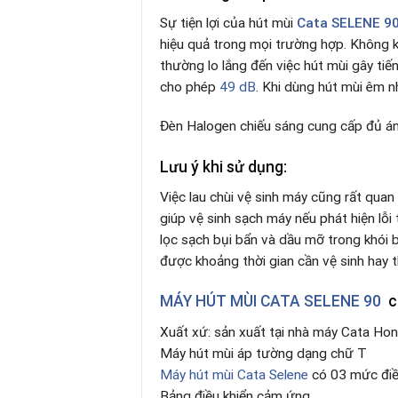
Sự tiện lợi của hút mùi
Cata
SELENE 9
hiệu quả trong mọi trường hợp. Không k
thường lo lắng đến việc hút mùi gây ti
cho phép
49 dB
. Khi dùng hút mùi êm n
Đèn Halogen chiếu sáng cung cấp đủ án
Lưu ý khi sử dụng:
Việc lau chùi vệ sinh máy cũng rất quan
giúp vệ sinh sạch máy nếu phát hiện lỗi
lọc sạch bụi bẩn và dầu mỡ trong khói 
được khoảng thời gian cần vệ sinh hay t
MÁY HÚT MÙI CATA SELENE 90
có
Xuất xứ: sản xuất tại nhà máy Cata Ho
Máy hút mùi áp tường dạng chữ T
Máy hút mùi Cata Selene
có 03 mức điề
Bảng điều khiển cảm ứng