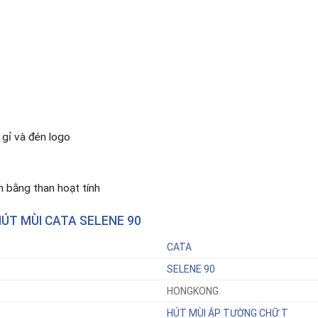
 gỉ và đén logo
n bằng than hoạt tính
ÚT MÙI CATA SELENE 90
CATA
SELENE 90
HONGKONG
HÚT MÙI ÁP TƯỜNG CHỮ T