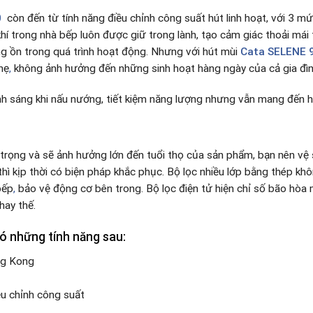
0
còn đến từ tính năng điều chỉnh công suất hút linh hoạt, với 3 
hí trong nhà bếp luôn được giữ trong lành, tạo cảm giác thoải mái
ếng ồn trong quá trình hoạt động. Nhưng với hút mùi
Cata
SELENE 
hẹ
,
không ảnh hưởng đến những sinh hoạt hàng ngày của cả gia đìn
h sáng khi nấu nướng, tiết kiệm năng lượng nhưng vẫn mang đến h
 trọng và sẽ ảnh hưởng lớn đến tuổi thọ của sản phẩm, bạn nên vệ s
 thì kịp thời có biện pháp khắc phục. Bộ lọc nhiều lớp bằng thép k
bếp
,
bảo vệ động cơ bên trong. Bộ lọc điện tử hiện chỉ số bão hòa
hay thế.
 những tính năng sau:
ng Kong
u chỉnh công suất