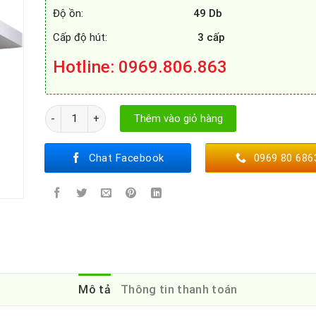
Độ ồn:
49 Db
Cấp độ hút:
3 cấp
Hotline
: 0969.806.863
MÁY HÚT MÙI CATA SELENE 90 số lượng
Thêm vào giỏ hàng
Chat Facebook
0969 80 686
Mô tả
Thông tin thanh toán