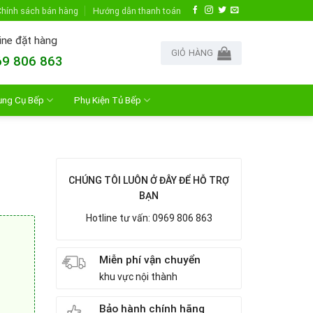
hính sách bán hàng
Hướng dẫn thanh toán
ine đặt hàng
GIỎ HÀNG
9 806 863
ụng Cụ Bếp
Phụ Kiện Tủ Bếp
CHÚNG TÔI LUÔN Ở ĐÂY ĐỂ HỖ TRỢ
BẠN
Hotline tư vấn: 0969 806 863
Miễn phí vận chuyển
khu vực nội thành
Bảo hành chính hãng