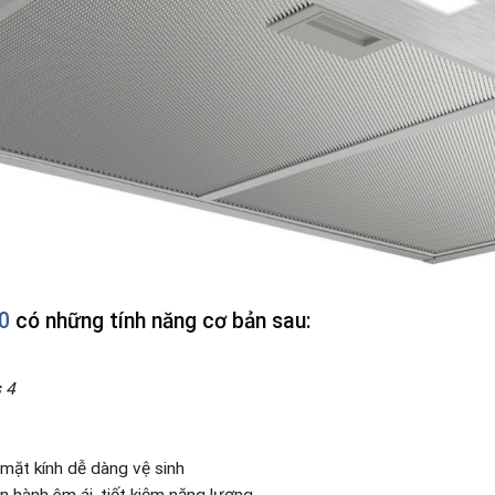
0
có những tính năng cơ bản sau:
 4
 mặt kính dễ dàng vệ sinh
n hành êm ái, tiết kiệm năng lượng