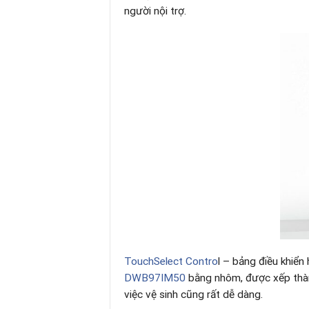
người nội trợ.
TouchSelect Contro
l – bảng điều khiển
DWB97IM50
bằng nhôm, được xếp thàn
việc vệ sinh cũng rất dễ dàng.