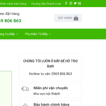
hính sách bán hàng
Hướng dẫn thanh toán
ine đặt hàng
GIỎ HÀNG
9 806 863
ụng Cụ Bếp
Phụ Kiện Tủ Bếp
CHÚNG TÔI LUÔN Ở ĐÂY ĐỂ HỖ TRỢ
BẠN
Hotline tư vấn: 0969 806 863
Miễn phí vận chuyển
khu vực nội thành
Bảo hành chính hãng