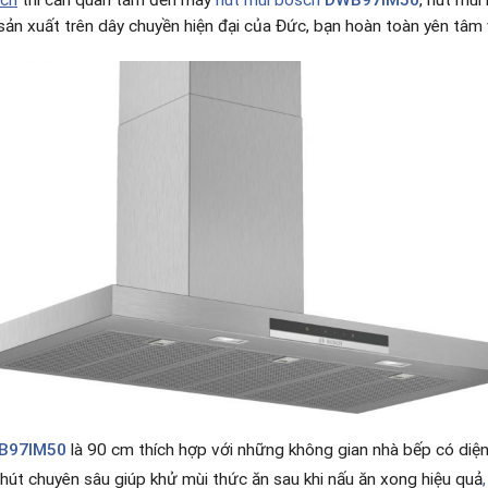
sch
thì cần quan tâm đến máy
hút mùi bosch
DWB97IM50
, hút mù
ản xuất trên dây chuyền hiện đại của Đức, bạn hoàn toàn yên tâm 
B97IM50
là 90 cm thích hợp với những không gian nhà bếp có diện
 hút chuyên sâu giúp khử mùi thức ăn sau khi nấu ăn xong hiệu quả
,