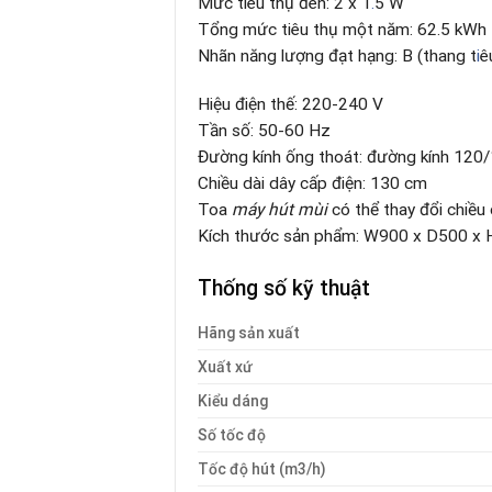
Mức tiêu thụ đèn: 2 x 1
.
5 W
Tổng mức tiêu thụ một năm: 62.5 kWh
Nhãn năng lượng đạt hạng: B (thang t
i
ê
Hiệu điện thế: 220-240 V
Tần số: 50-60 Hz
Đường kính ống thoát: đường kính 12
Chiều dài dây cấp điện: 130 cm
Toa
máy hút mùi
có thể thay đổi chiều
Kích thước sản phẩm: W900 x D500 
Thống số kỹ thuật
Hãng sản xuất
Xuất xứ
Kiểu dáng
Số tốc độ
Tốc độ hút (m3/h)