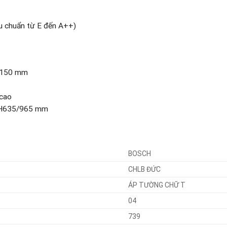
u chuẩn từ E đến A++)
0/150 mm
 cao
x H635/965 mm
BOSCH
CHLB ĐỨC
ÁP TƯỜNG CHỮ T
04
739