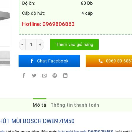
Độ ồn:
60 Db
Cấp độ hút:
4 cấp
Hotline
: 0969806863
Máy hút mùi Bosch DWB97IM50 số lượng
Thêm vào giỏ hàng
Chat Facebook
0969 80 686
Mô tả
Thông tin thanh toán
HÚT MÙI BOSCH
DWB97IM50