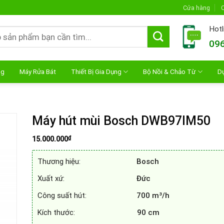
Cửa hàng
C
Hotl
096
ng
Máy Rửa Bát
Thiết Bị Gia Dụng
Bộ Nồi & Chảo Từ
D
Máy hút mùi Bosch DWB97IM50
₫
15.000.000
Thương hiệu:
Bosch
Xuất xứ:
Đức
Công suất hút:
700 m³/h
Kích thước:
90 cm