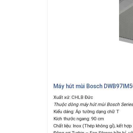
Máy hút mùi Bosch DWB97IM5
Xuất xứ: CHLB Đức
Thuộc dòng máy hút mùi Bosch Series
Kiểu dáng: Áp tường dạng chữ T
Kích thước ngang: 90 cm
Chất liệu: Inox (Thép không gỉ), kết hợp
Động cơ Turbin – Eco Silence bền bỉ, vậ