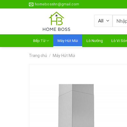
Skip
homebosshn@gmail.com
to
content
Tìm
kiếm:
Bếp Từ
Máy Hút Mùi
Lò Nướng
Lò Vi Só
Trang chủ
/
Máy Hút Mùi