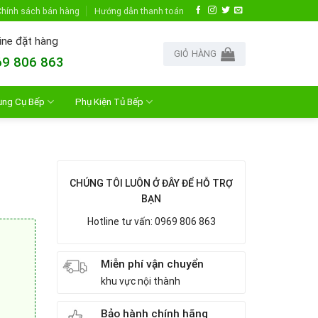
hính sách bán hàng
Hướng dẫn thanh toán
ine đặt hàng
GIỎ HÀNG
9 806 863
ụng Cụ Bếp
Phụ Kiện Tủ Bếp
CHÚNG TÔI LUÔN Ở ĐÂY ĐỂ HỖ TRỢ
BẠN
Hotline tư vấn: 0969 806 863
Miễn phí vận chuyển
khu vực nội thành
Bảo hành chính hãng