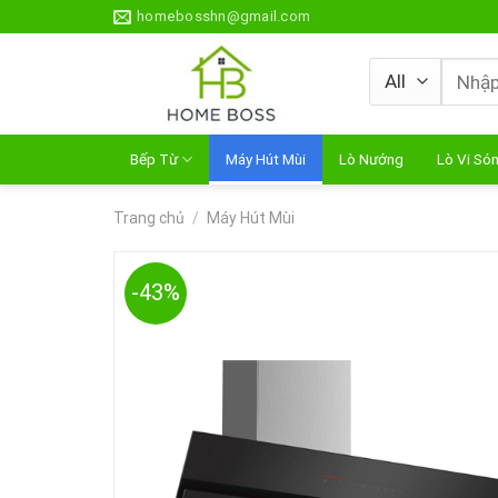
Skip
homebosshn@gmail.com
to
content
Tìm
kiếm:
Bếp Từ
Máy Hút Mùi
Lò Nướng
Lò Vi Só
Trang chủ
/
Máy Hút Mùi
-43%