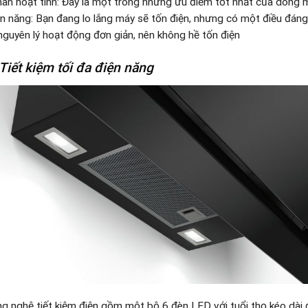
han hoạt tính: Đây là một trong những ưu điểm tốt nhất của dòng 
n năng: Bạn đang lo lắng máy sẽ tốn điện, nhưng có một điều đáng nó
nguyên lý hoạt động đơn giản, nên không hề tốn điện
iết kiệm tối đa điện năng
nghệ tiết kiệm điện gồm một bộ 6 đèn LED với tuổi thọ kéo dài đ