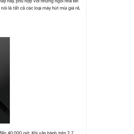
máy này
,
phù hợp với những ngôi nhà kín
i là tất cả các loại máy hút mùi giá rẻ,
ến 40,000 giờ. Khi vận hành trên 2,7