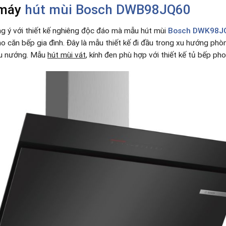
 máy
hút mùi Bosch
DWB98JQ60
ưng ý với thiết kế nghiêng độc đáo mà mẫu hút mùi
Bosch DWK98J
o căn bếp gia đình. Đây là mẫu thiết kế đi đầu trong xu hướng phò
nấu nướng. Mẫu
hút mùi vát
, kính đen phù hợp với thiết kế tủ bếp pho