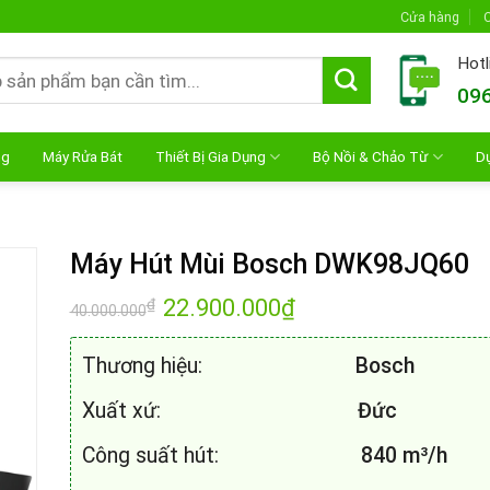
Cửa hàng
C
Hotl
096
ng
Máy Rửa Bát
Thiết Bị Gia Dụng
Bộ Nồi & Chảo Từ
D
Máy Hút Mùi Bosch DWK98JQ60
Giá
22.900.000
₫
Giá
₫
40.000.000
gốc
hiện
là:
tại
40.000.000₫.
là:
Thương hiệu:
Bosch
22.900.000₫.
Xuất xứ:
Đức
Công suất hút:
840 m³/h