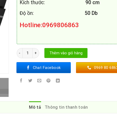
Kích thước:
90 cm
Độ ồn:
50 Db
Hotline:0969806863
Máy Hút Mùi Bosch DWK98JQ60 số lượng
Thêm vào giỏ hàng
Chat Facebook
0969 80 686
Mô tả
Thông tin thanh toán