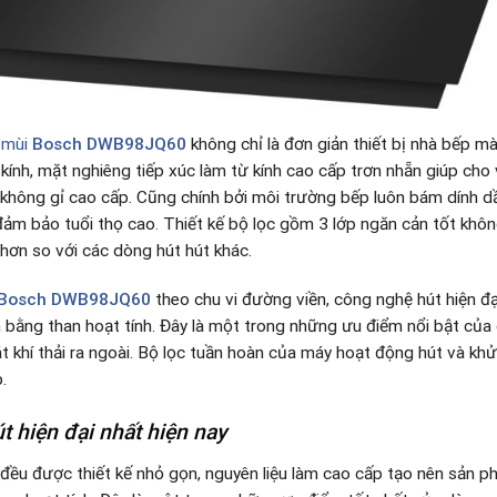
 mùi
Bosch
DWB98JQ60
không chỉ là đơn giản thiết bị nhà bếp mà
nh, mặt nghiêng tiếp xúc làm từ kính cao cấp trơn nhẵn giúp cho 
không gỉ cao cấp. Cũng chính bởi môi trường bếp luôn bám dính d
ảm bảo tuổi thọ cao
.
Thiết kế bộ lọc gồm 3 lớp ngăn cản tốt khô
hơn so với các dòng hút hút khác.
Bosch DWB98JQ60
theo chu vi đường viền, công nghệ hút hiện đạ
 bằng than hoạt tính. Đây là một trong những ưu điểm nổi bật của
 khí thải ra ngoài. Bộ lọc tuần hoàn của máy hoạt động hút và khử 
.
 hiện đại nhất hiện nay
ều được thiết kế nhỏ gọn, nguyên liệu làm cao cấp tạo nên sản p