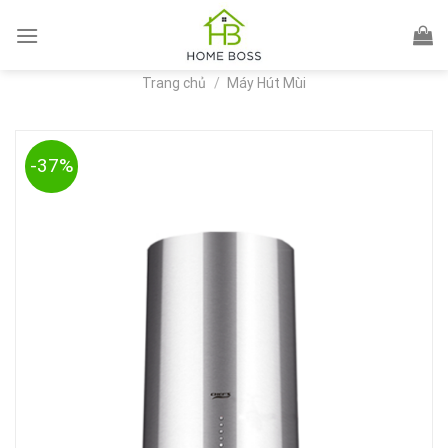
Skip
to
content
Trang chủ
/
Máy Hút Mùi
-37%