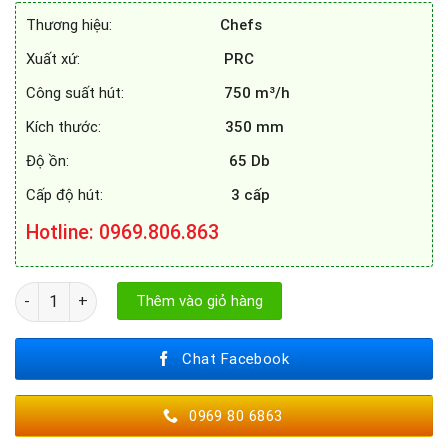
11.490.000₫.
là:
Thương hiệu:
Chefs
7.200.000₫.
Xuất xứ:
PRC
Công suất hút:
750 m³/h
Kích thước:
350 mm
Độ ồn:
65 Db
Cấp độ hút:
3 cấp
Hotline
: 0969.806.863
MÁY HÚT MÙI ĐẢO CHEFS EH - R822E3 số lượng
Thêm vào giỏ hàng
Chat Facebook
0969 80 6863