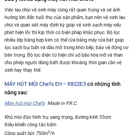
Việc lau chùi vệ sinh máy cũng rất quan trọng và sẽ ảnh
hưởng lớn đến tuổi thọ của sản phẩm, bạn nên vệ sinh lau
chùi và quan sát máy định kỳ giúp vệ sinh sạch máy nếu
phát hiện lỗi thì kịp thời có biện pháp khắc phục. Bộ lọc
nhiều lớp bằng hợp kim có thể rửa bằng máy rửa bát giúp
lọc sạch bụi bẩn và dầu mỡ trong khói bếp
,
bảo vệ động cơ
bên trong. Bộ lọc điện tử hiện chỉ số bão hòa mỡ và than
cho phép ngườ
i
dùng biết được khoảng thời gian cần vệ
sinh hay thay thế.
MÁY HÚT MÙI Chefs EH – R822E3
có những tính
năng sau:
Máy hút mùi Chefs
Made in P.R.C.
Khử mùi đảo hình trụ sang trọng, đường kính 35cm
Điều khiển công tắc bấm
3
Công suất hút 750m
/h