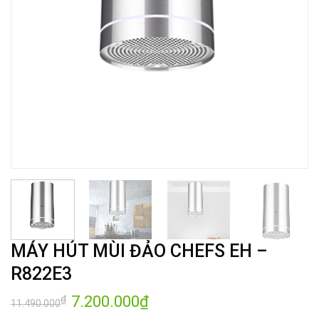
MÁY HÚT MÙI ĐẢO CHEFS EH –
R822E3
Giá
7.200.000
₫
Giá
₫
11.490.000
gốc
hiện
là:
tại