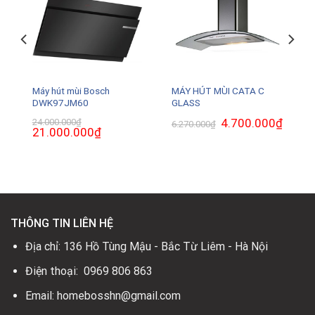
Máy hút mùi Bosch
MÁY HÚT MÙI CATA C
DWK97JM60
GLASS
₫
Giá
Giá
4.700.000
₫
Giá
24.000.000
₫
6.270.000
₫
hiện
Giá
21.000.000
₫
Giá
gốc
hiện
tại
gốc
hiện
là:
tại
là:
là:
tại
6.270.000₫.
là:
4.900.000₫.
24.000.000₫.
là:
4.700.0
21.000.000₫.
THÔNG TIN LIÊN HỆ
Địa chỉ: 136 Hồ Tùng Mậu - Bắc Từ Liêm - Hà Nội
Điện thoại: 0969 806 863
Email: homebosshn@gmail.com