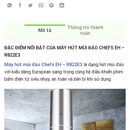
Thông tin thanh
Mô tả
toán
ĐẶC ĐIỂM NỔI BẬT CỦA MÁY HÚT MÙI ĐẢO CHEFS EH –
R822E3
Máy hút mùi đảo Chefs EH – R822E3
là dạng hút mùi đảo
với kiểu dáng European sang trọng cùng hệ điều khiển phím
bấm điện tử siêu nhạy, an toàn và bền bỉ khi sử dụng