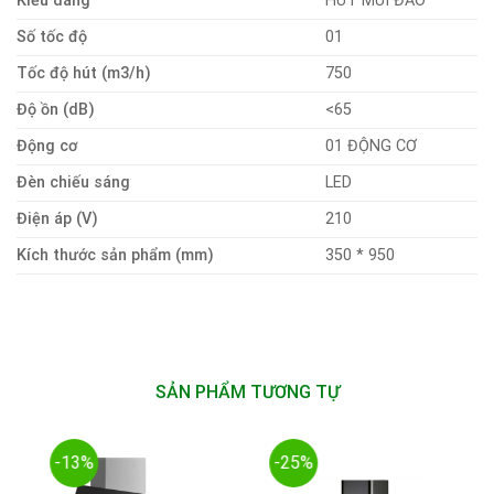
Kiểu dáng
HÚT MÙI ĐẢO
Số tốc độ
01
Tốc độ hút (m3/h)
750
Độ ồn (dB)
<65
Động cơ
01 ĐỘNG CƠ
Đèn chiếu sáng
LED
Điện áp (V)
210
Kích thước sản phẩm (mm)
350 * 950
SẢN PHẨM TƯƠNG TỰ
-13%
-25%