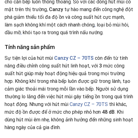
cho căn bếp luôn thông thoáng
.
So với các dòng hút mùi có
mặt trên thị trường,
Canzy
tự hào mang đến công nghệ đột
phá giảm thiểu tối đa độ ồn và công suất hút cực mạnh,
làm sạch không khí một cách nhanh chóng
,
loại bỏ mùi hôi,
dầu mỡ
,
khói tạo ra trong quá trình nấu nướng.
Tính năng sản phẩm
Sự tiện lợi của hút mùi
Canzy CZ – 70TS
còn đến từ tính
năng điều chỉnh công suất hút linh hoạt, với
3
mức công
suất hút giúp máy hoạt động hiệu quả trong mọi trường
hợp. Không khí trong nhà bếp luôn được giữ trong lành, tạo
cảm giác thoải mái trong mỗi lần vào bếp. Người sử dụng
thường lo lắng đến việc hút mùi gây tiếng ồn trong quá trình
hoạt động. Nhưng với hút mùi
Canzy CZ – 70TS
thì khác,
mức độ ồn được để ở mức cho phép nhỏ hơn
48 dB
. Khi
dùng hút mùi êm nhẹ
,
không ảnh hưởng đến những sinh hoạt
hàng ngày của cả gia đình.