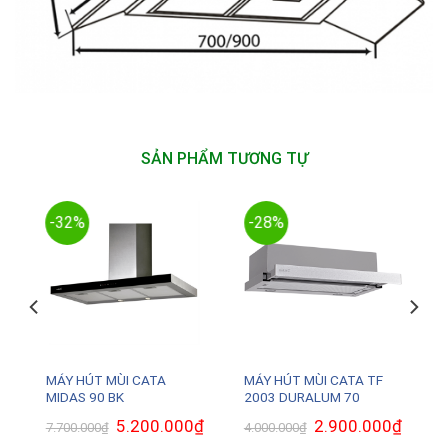
SẢN PHẨM TƯƠNG TỰ
-32%
-28%
MÁY HÚT MÙI CATA
MÁY HÚT MÙI CATA TF
MIDAS 90 BK
2003 DURALUM 70
Giá
5.200.000
₫
Giá
Giá
2.900.000
₫
Giá
7.700.000
₫
4.000.000
₫
gốc
hiện
gốc
hiện