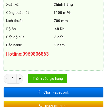
Xuất xứ:
Chính hãng
Công suất hút:
1100 m³/h
Kích thước:
700 mm
Độ ồn:
48 Db
Cấp độ hút:
3 cấp
Bảo hành:
3 năm
Hotline
:0969806863
MÁY HÚT MÙI CANZY CZ - 70TS số lượng
Thêm vào giỏ hàng
Chat Facebook
0969 80 6863