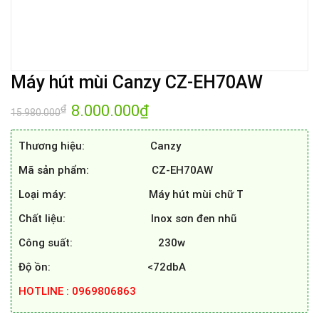
Máy hút mùi Canzy CZ-EH70AW
Giá
8.000.000
₫
Giá
₫
15.980.000
gốc
hiện
là:
tại
15.980.000₫.
là:
Thương hiệu: Canzy
8.000.000₫.
Mã sản phẩm: CZ-EH70AW
Loại máy: Máy hút mùi chữ T
Chất liệu: Inox sơn đen nhũ
Công suất: 230w
Độ ồn: <72dbA
HOTLINE : 0969806863