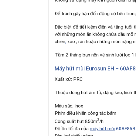
Không sử dụng máy khi nguồn điện chậ
Để tránh gây hạn đến động cơ bên tron
Đặc biệt để tiết kiệm điện và tăng tuổ
với những món ăn không chứa dầu mỡ n
chiên
,
xào , rán hoặc những món nặng mù
Tầm 2 tháng bạn nên vệ sinh lưới lọc 1
Máy hút mùi
Eurosun EH – 60AF
Xuất xứ: PRC
Thuộc dòng hút âm tủ, dạng kéo, kích
Màu sắc: Inox
Phím điều khiển công tắc bấm
3
Công suất hút 850m
/h
Độ ồn tối đa của
máy hút mùi
60AF85B