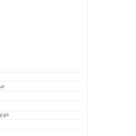
un
g gió