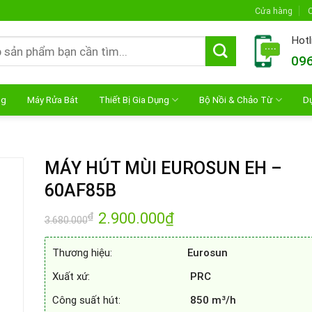
Cửa hàng
C
Hotl
096
ng
Máy Rửa Bát
Thiết Bị Gia Dụng
Bộ Nồi & Chảo Từ
D
MÁY HÚT MÙI EUROSUN EH –
60AF85B
Giá
2.900.000
₫
Giá
₫
3.680.000
gốc
hiện
là:
tại
3.680.000₫.
là:
Thương hiệu:
Eurosun
2.900.000₫.
Xuất xứ:
PRC
Công suất hút:
850 m³/h