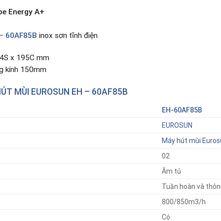
pe Energy A+
– 60AF85B
inox sơn tĩnh điện
284S x 195C mm
ng kính 150mm
ÚT MÙI EUROSUN EH – 60AF85B
EH-60AF85B
EUROSUN
Máy hút mùi Euros
02
Âm tủ
Tuần hoàn và thôn
800/850m3/h
Có