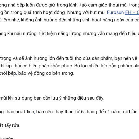
ong nhà bếp luôn được giữ trong lành, tạo cảm giác thoải mái tro
ếng ồn trong quá trình hoạt động. Nhưng với hút mùi
Eurosun
EH – 
ùi êm nhẹ
,
không ảnh hưởng đến những sinh hoạt hàng ngày của cả 
ng khi nấu nướng, tiết kiệm năng lượng nhưng vẫn mang đến hiệu 
 trọng và sẽ ảnh hưởng lớn đến tuổi thọ của sản phẩm, bạn nên vệ s
 thì kịp thời có biện pháp khắc phục. Bộ lọc nhiều lớp bằng nhôm a
khói bếp
,
bảo vệ động cơ bên trong.
mùi khi sử dụng bạn cần lưu ý những điều sau đây:
g than hoạt tính
,
bạn nên thay than từ 6 tháng đến 1 năm một lần
t tẩy rửa.