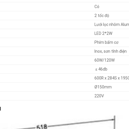
Có
2 tốc độ
Lưới lọc nhôm Alu
LED 2*2W
Phím bấm cơ
Inox, sơn tĩnh điện
60W/120W
≤ 46db
600R x 284S x 195
Ø150mm
220V
M