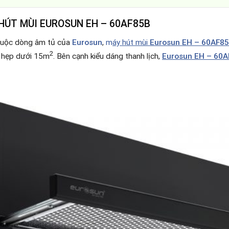
HÚT MÙI EUROSUN EH – 60AF85B
thuộc dòng âm tủ của
Eurosun
,
m
áy hút mùi
Eurosun EH – 60AF8
2
ỏ hẹp dưới 15m
. Bên cạnh kiểu dáng thanh lịch,
Eurosun EH – 60