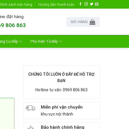
hính sách bán hàng
Hướng dẫn thanh toán
ine đặt hàng
GIỎ HÀNG
9 806 863
ụng Cụ Bếp
Phụ Kiện Tủ Bếp
CHÚNG TÔI LUÔN Ở ĐÂY ĐỂ HỖ TRỢ
BẠN
Hotline tư vấn: 0969 806 863
Miễn phí vận chuyển
khu vực nội thành
Bảo hành chính hãng