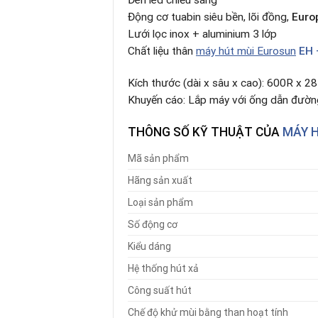
Đèn led chiếu sáng
Động cơ tuabin siêu bền, lõi đồng,
Euro
Lưới lọc inox + aluminium 3 lớp
Chất liệu thân
máy hút mùi Eurosun
EH 
Kích thước (dài x sâu x cao): 600R x 
Khuyến cáo: Lắp máy với ống dẫn đườ
THÔNG SỐ KỸ THUẬT CỦA
MÁY H
Mã sản phẩm
Hãng sản xuất
Loại sản phẩm
Số động cơ
Kiểu dáng
Hệ thống hút xả
Công suất hút
Chế độ khử mùi bằng than hoạt tính