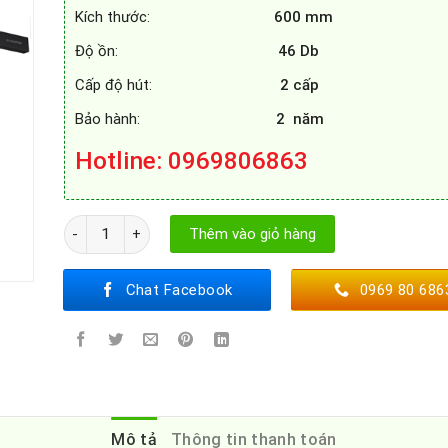
Kích thước:
600 mm
Độ ồn:
46 Db
Cấp độ hút:
2 cấp
Bảo hành:
2 năm
Hotline
: 0969806863
MÁY HÚT MÙI EUROSUN EH - 60AF85B số lượng
Thêm vào giỏ hàng
Chat Facebook
0969 80 686
Mô tả
Thông tin thanh toán