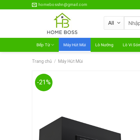
Skip
homebosshn@gmail.com
to
content
Tìm
kiếm:
Bếp Từ
Máy Hút Mùi
Lò Nướng
Lò Vi Só
Trang chủ
/
Máy Hút Mùi
-21%