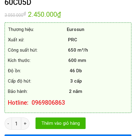
60C05D
Giá
2.450.000
₫
Giá
₫
3.050.000
gốc
hiện
là:
tại
3.050.000₫.
là:
Thương hiệu:
Eurosun
2.450.000₫.
Xuất xứ:
PRC
Công suất hút:
650 m³/h
Kích thước:
600 mm
Độ ồn:
46 Db
Cấp độ hút:
3 cấp
Bảo hành:
2 năm
Hotline
: 0969806863
MÁY HÚT MÙI EUROSUN EH - 60C05D số lượng
Thêm vào giỏ hàng