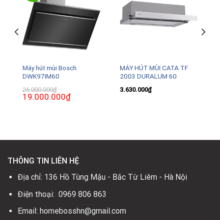
Máy hút mùi Bosch
MÁY HÚT MÙI CATA TF
DWK97IM60
2003 DURALUM 60
26.000.000
₫
3.630.000
₫
Giá
19.000.000
₫
Giá
gốc
hiện
là:
tại
26.000.000₫.
là:
0₫.
19.000.000₫.
THÔNG TIN LIÊN HỆ
Địa chỉ: 136 Hồ Tùng Mậu - Bắc Từ Liêm - Hà Nội
Điện thoại: 0969 806 863
Email: homebosshn@gmail.com