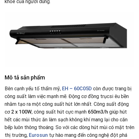
khỏe của người dùng.
Mô tả sản phẩm
Bên cạnh yếu tố thẩm mỹ,
EH – 60C05D
còn được trang bị
công suất làm việc mạnh mẽ. Động cơ đồng trụcsi êu bền
nhằm tạo ra một công suất hút lớn nhất
.
Công suất động
cơ
2 x 100W
, công suất hút cực mạnh
650m3/h
giúp hút
hết các mùi thức ăn làm sạch không khí mang lại cho căn
bếp luôn thông thoáng
.
So với các dòng hút mùi có mặt trên
thị trường,
Eurosun
tự hào mang đến công nghệ đột phá