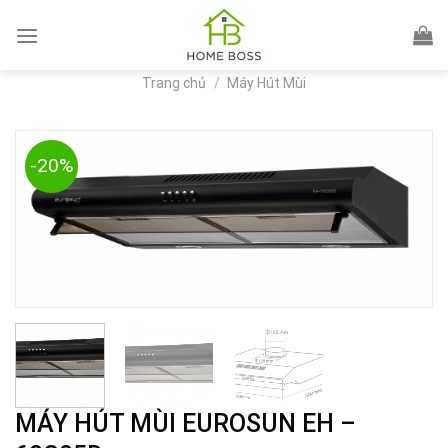
Skip
to
content
Trang chủ
/
Máy Hút Mùi
-20%
MÁY HÚT MÙI EUROSUN EH –