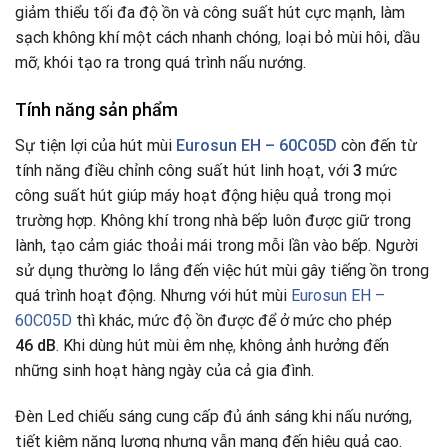
giảm thiểu tối đa độ ồn và công suất hút cực mạnh, làm
sạch không khí một cách nhanh chóng
,
loại bỏ mùi hôi, dầu
mỡ
,
khói tạo ra trong quá trình nấu nướng.
Tính năng sản phẩm
Sự tiện lợi của hút mùi
Eurosun EH – 60C05D
còn đến từ
tính năng điều chỉnh công suất hút linh hoạt, với
3
mức
công suất hút giúp máy hoạt động hiệu quả trong mọi
trường hợp. Không khí trong nhà bếp luôn được giữ trong
lành, tạo cảm giác thoải mái trong mỗi lần vào bếp. Người
sử dụng thường lo lắng đến việc hút mùi gây tiếng ồn trong
quá trình hoạt động. Nhưng với hút mùi
Eurosun EH –
60C05D
thì khác, mức độ ồn được để ở mức cho phép
46 dB
. Khi dùng hút mùi êm nhẹ
,
không ảnh hưởng đến
những sinh hoạt hàng ngày của cả gia đình.
Đèn Led chiếu sáng cung cấp đủ ánh sáng khi nấu nướng,
tiết kiệm năng lượng nhưng vẫn mang đến hiệu quả cao.