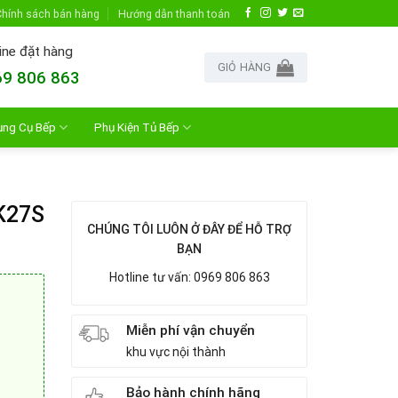
hính sách bán hàng
Hướng dẫn thanh toán
ine đặt hàng
GIỎ HÀNG
9 806 863
ụng Cụ Bếp
Phụ Kiện Tủ Bếp
K27S
CHÚNG TÔI LUÔN Ở ĐÂY ĐỂ HỖ TRỢ
BẠN
Hotline tư vấn: 0969 806 863
Miễn phí vận chuyển
khu vực nội thành
Bảo hành chính hãng