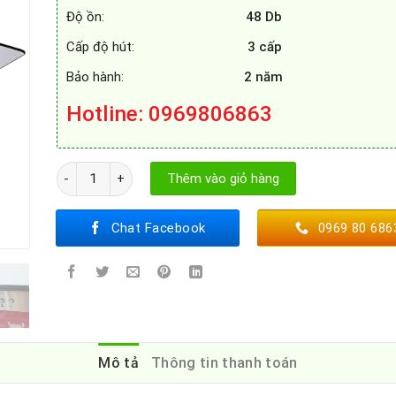
Độ ồn:
48 Db
Cấp độ hút:
3 cấp
Bảo hành:
2 năm
Hotline
: 0969806863
MÁY HÚT MÙI EUROSUN EH - 90K27S số lượng
Thêm vào giỏ hàng
Chat Facebook
0969 80 686
Mô tả
Thông tin thanh toán