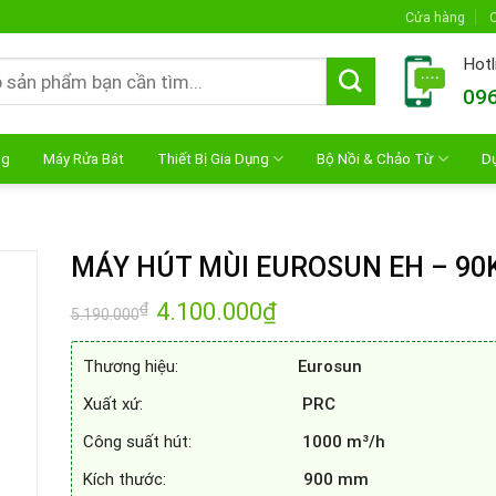
Cửa hàng
C
Hotl
096
ng
Máy Rửa Bát
Thiết Bị Gia Dụng
Bộ Nồi & Chảo Từ
D
MÁY HÚT MÙI EUROSUN EH – 90
Giá
4.100.000
₫
Giá
₫
5.190.000
gốc
hiện
là:
tại
5.190.000₫.
là:
Thương hiệu:
Eurosun
4.100.000₫.
Xuất xứ:
PRC
Công suất hút:
1000 m³/h
Kích thước:
900 mm