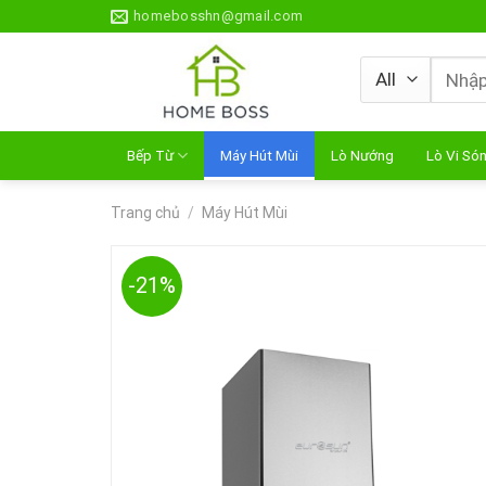
Skip
homebosshn@gmail.com
to
content
Tìm
kiếm:
Bếp Từ
Máy Hút Mùi
Lò Nướng
Lò Vi Só
Trang chủ
/
Máy Hút Mùi
-21%