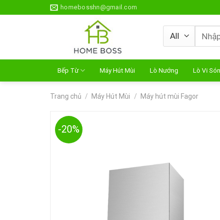
Skip
homebosshn@gmail.com
to
content
Tìm
kiếm:
Bếp Từ
Máy Hút Mùi
Lò Nướng
Lò Vi Só
Trang chủ
/
Máy Hút Mùi
/
Máy hút mùi Fagor
-20%