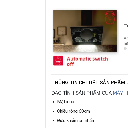
T
Th
Vớ
bữ
th
THÔNG TIN CHI TIẾT SẢN PHẨM 
ĐẶC TÍNH SẢN PHẨM CỦA
MÁY H
Mặt inox
Chiều rộng 60cm
Điều khiển nút nhấn