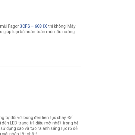
 mùi Fagor
3CFS – 6031X
thì không! Máy
cao giúp loại bỏ hoàn toàn mùi nấu nướng
.
g tự đối với bóng đèn liên tục cháy. Để
i đèn LED trang trí, điều mới nhất trong hệ
 sử dụng cao và tạo ra ánh sáng rực rỡ dễ
giải pháp tốt nhất!