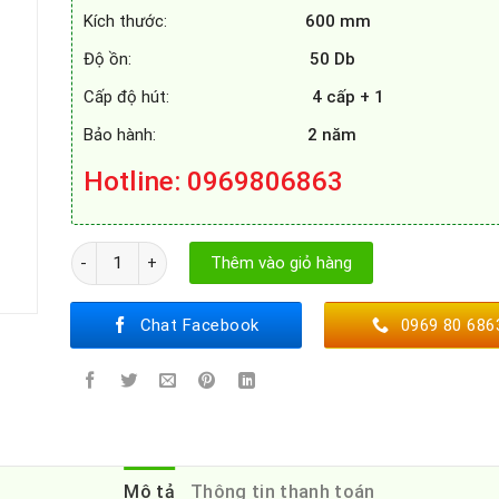
Kích thước:
600 mm
Độ ồn:
50 Db
Cấp độ hút:
4 cấp + 1
Bảo hành:
2 năm
Hotline
: 0969806863
MÁY HÚT MÙI FAGOR 3CFS - 6031X số lượng
Thêm vào giỏ hàng
Chat Facebook
0969 80 686
Mô tả
Thông tin thanh toán