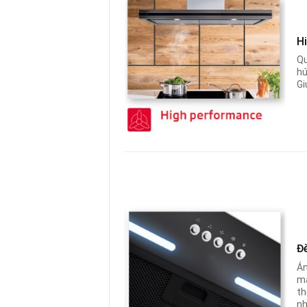
H
Qu
hú
Gi
Đ
Án
ma
th
nh