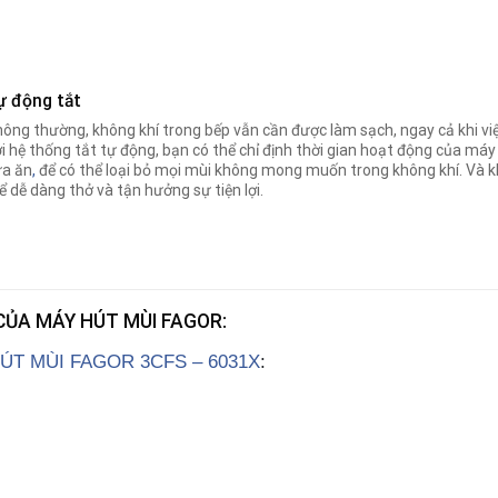
ự động tắt
ông thường, không khí trong bếp vẫn cần được làm sạch, ngay cả khi vi
i hệ thống tắt tự động, bạn có thể chỉ định thời gian hoạt động của má
a ăn
,
để có thể loại bỏ mọi mùi không mong muốn trong không khí. Và khi
ể dễ dàng thở và tận hưởng sự tiện lợi.
CỦA MÁY HÚT MÙI FAGOR
:
ÚT MÙI FAGOR 3CFS – 6031X
: