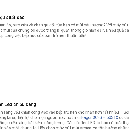
iệu suất cao
ần áo, rèm cửa và chăn ga gối của bạn có mùi nấu nướng? Với máy hút
t mùi của chúng tôi được trang bị quạt thông gió hiện đại và hiệu quả 
úp công việc bếp núc của bạn trở nên thuận tiện!
èn Led chiếu sáng
h sáng yếu khiến công việc vào bếp trở nên khó khăn hơn rất nhiều. Tươn
ng lại sự tiện lợi cho mọi người, máy hút mùi
Fagor 3CFS – 6031X
có dả
ống chiếu sáng tiết kiệm năng lượng
.
Các dải đèn LED tự hào có tuổi thọ
ìn vào mắt chúng ta. Hãy chọn máy hút mùi Amica, và tận hưởng những 