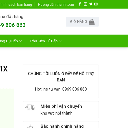
hính sách bán hàng
Hướng dẫn thanh toán
ine đặt hàng
GIỎ HÀNG
9 806 863
ụng Cụ Bếp
Phụ Kiện Tủ Bếp
1X
CHÚNG TÔI LUÔN Ở ĐÂY ĐỂ HỖ TRỢ
BẠN
Hotline tư vấn: 0969 806 863
Miễn phí vận chuyển
khu vực nội thành
Bảo hành chính hãng