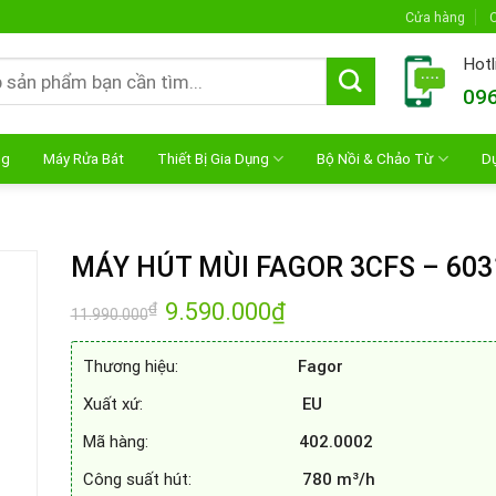
Cửa hàng
C
Hotl
096
ng
Máy Rửa Bát
Thiết Bị Gia Dụng
Bộ Nồi & Chảo Từ
D
MÁY HÚT MÙI FAGOR 3CFS – 603
Giá
9.590.000
₫
Giá
₫
11.990.000
gốc
hiện
là:
tại
11.990.000₫.
là:
Thương hiệu:
Fagor
9.590.000₫.
Xuất xứ:
EU
Mã hàng:
402.0002
Công suất hút:
780 m³/h