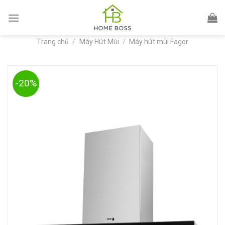
Skip
to
content
Trang chủ
/
Máy Hút Mùi
/
Máy hút mùi Fagor
-20%