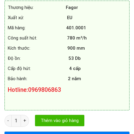
29.990.000₫.
là:
Thương hiệu:
Fagor
23.990.000₫.
Xuất xứ:
EU
Mã hàng:
401.0001
Công suất hút:
780 m³/h
Kích thước:
900 mm
Độ ồn:
53 Db
Cấp độ hút:
4 cấp
Bảo hành:
2 năm
Hotline
:0969806863
MÁY HÚT MÙI ĐẢO FAGOR 3CFB - 901IX số lượng
Thêm vào giỏ hàng