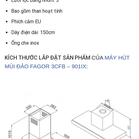
Lưới lọc bằng nhôm: 3
Bao gồm than hoạt tính
Phích cắm EU
Dây điện dài: 150cm
Ống che inox
KÍCH THƯỚC LẮP ĐẶT SẢN PHẨM
CỦA
MÁY HÚT
MÙI ĐẢO FAGOR 3CFB – 901IX
: