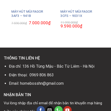
MÁY HÚT MÙI FAGOR
MÁY HÚT MÙI FAGOR
3AF3 – 941B
3CFS – 9031X
₫
Giá
Giá
7.000.000
₫
Giá
11.990.000
₫
7.590.000
₫
hiện
gốc
hiện
Giá
9.590.000
₫
Giá
tại
là:
tại
gốc
hiện
là:
7.590.000₫.
là:
là:
tại
6.070.000₫.
7.000.000₫.
11.990.000₫.
là:
9.590.000₫.
THÔNG TIN LIÊN HỆ
Địa chỉ: 136 Hồ Tùng Mậu - Bắc Từ Liêm - Hà Nội
Điện thoại: 0969 806 863
Email: homebosshn@gmail.com
NHẬN BẢN TIN
Vui lòng nhập địa chỉ email để nhận bản tin khuyến mại hàng