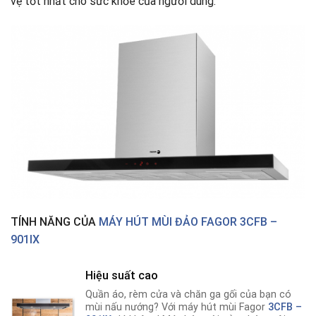
vệ tốt nhất cho sức khỏe của người dùng.
TÍNH NĂNG CỦA
MÁY HÚT MÙI ĐẢO FAGOR 3CFB –
901IX
Hiệu suất cao
Quần áo, rèm cửa và chăn ga gối của bạn có
mùi nấu nướng? Với máy hút mùi Fagor
3CFB –