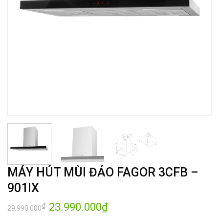
MÁY HÚT MÙI ĐẢO FAGOR 3CFB –
901IX
Giá
23.990.000
₫
Giá
₫
29.990.000
gốc
hiện
là:
tại