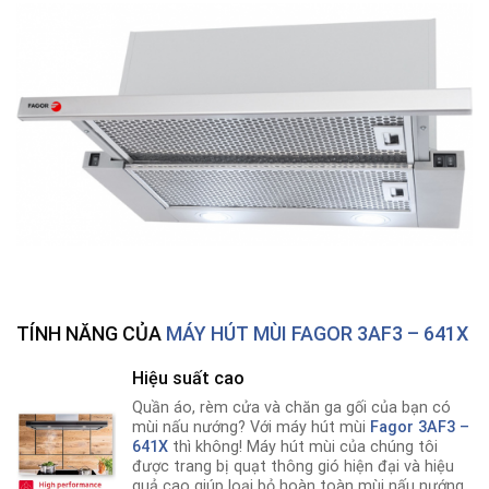
TÍNH NĂNG CỦA
MÁY HÚT MÙI FAGOR 3AF3 – 641X
Hiệu suất cao
Quần áo, rèm cửa và chăn ga gối của bạn có
mùi nấu nướng? Với máy hút mùi
Fagor 3AF3 –
641X
thì không! Máy hút mùi của chúng tôi
được trang bị quạt thông gió hiện đại và hiệu
quả cao giúp loại bỏ hoàn toàn mùi nấu nướng
.