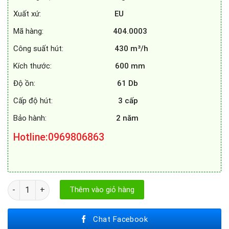
Xuất xứ:
EU
Mã hàng:
404.0003
Công suất hút:
430 m³/h
Kích thước:
600 mm
Độ ồn:
61 Db
Cấp độ hút:
3 cấp
Bảo hành:
2 năm
Hotline
:0969806863
MÁY HÚT MÙI FAGOR 3AF3 - 641X số lượng
Thêm vào giỏ hàng
Chat Facebook