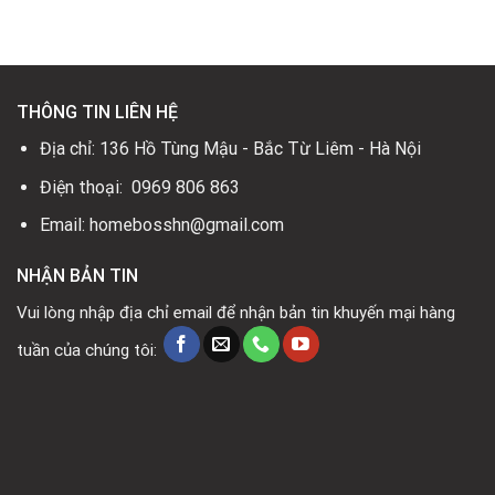
12.990.000₫.
là:
15.990.000₫.
là:
.
10.390.000₫.
12.790.000₫.
THÔNG TIN LIÊN HỆ
Địa chỉ: 136 Hồ Tùng Mậu - Bắc Từ Liêm - Hà Nội
Điện thoại: 0969 806 863
Email: homebosshn@gmail.com
NHẬN BẢN TIN
Vui lòng nhập địa chỉ email để nhận bản tin khuyến mại hàng
tuần của chúng tôi: