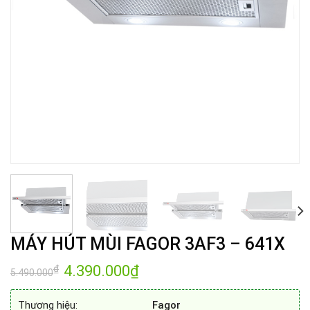
MÁY HÚT MÙI FAGOR 3AF3 – 641X
Giá
4.390.000
₫
Giá
₫
5.490.000
gốc
hiện
là:
tại
5.490.000₫.
là:
Thương hiệu:
Fagor
4.390.000₫.