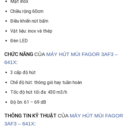
Mặt inox
Chiều rộng 60cm
Điều kh
i
ển nút bấm
Vật liệu: inox và thép
Đèn LED
CHỨC NĂNG
CỦA
MÁY HÚT MÙI FAGOR 3AF3 –
641X
:
3 cấp độ hút
Chế độ hút: thông gió hay tuần hoàn
Tốc độ hút tối đa: 430 m3/h
Độ ồn: 61 – 69 dB
THÔNG TIN KỸ THUẬT
CỦA
MÁY HÚT MÙI FAGOR
3AF3 – 641X
: