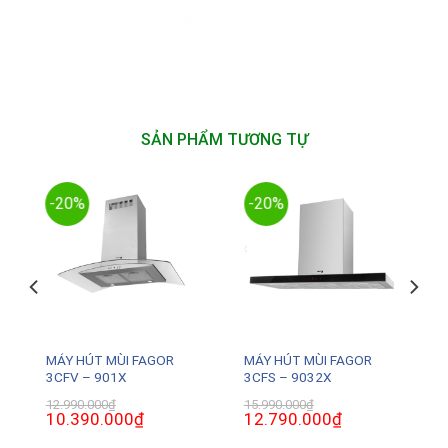
SẢN PHẨM TƯƠNG TỰ
-20%
-20%
MÁY HÚT MÙI FAGOR
MÁY HÚT MÙI FAGOR
3CFV – 901X
3CFS – 9032X
12.990.000
₫
15.990.000
₫
Giá
10.390.000
₫
Giá
Giá
12.790.000
₫
Giá
gốc
hiện
gốc
hiện
là:
tại
là:
tại