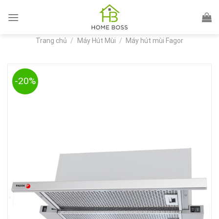
Skip
to
content
Trang chủ
/
Máy Hút Mùi
/
Máy hút mùi Fagor
-20%