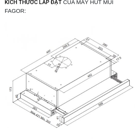
KÍCH THƯỚC LẮP ĐẶT
CỦA MÁY HÚT MÙI
FAGOR: