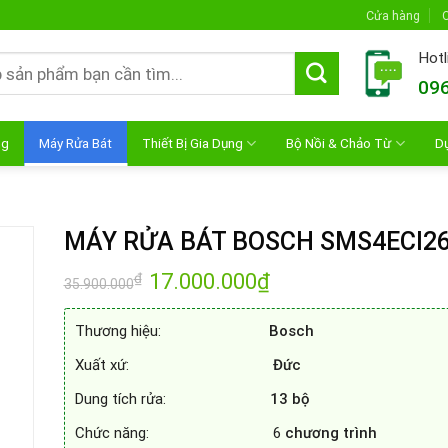
Cửa hàng
C
Hotl
096
ng
Máy Rửa Bát
Thiết Bị Gia Dụng
Bộ Nồi & Chảo Từ
D
MÁY RỬA BÁT BOSCH SMS4ECI2
Giá
17.000.000
₫
Giá
₫
35.900.000
gốc
hiện
là:
tại
35.900.000₫.
là:
Thương hiệu:
Bosch
17.000.000₫.
Xuất xứ:
Đức
Dung tích rửa:
13 bộ
Chức năng: 6
chương trình