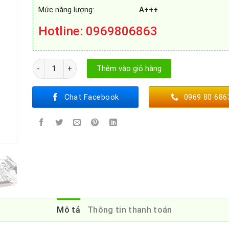
Mức năng lượng:
A+++
Hotline
: 0969806863
MÁY RỬA BÁT BOSCH SMS4ECI26E số lượng
Thêm vào giỏ hàng
Chat Facebook
0969 80 686
Mô tả
Thông tin thanh toán