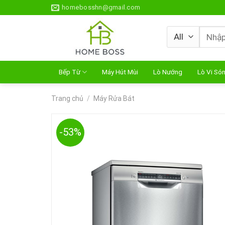
Skip
homebosshn@gmail.com
to
content
Tìm
kiếm:
Bếp Từ
Máy Hút Mùi
Lò Nướng
Lò Vi Só
Trang chủ
/
Máy Rửa Bát
-53%