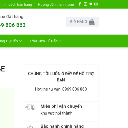
hính sách bán hàng
Hướng dẫn thanh toán
ine đặt hàng
GIỎ HÀNG
9 806 863
ụng Cụ Bếp
Phụ Kiện Tủ Bếp
6E
CHÚNG TÔI LUÔN Ở ĐÂY ĐỂ HỖ TRỢ
BẠN
Hotline tư vấn: 0969 806 863
Miễn phí vận chuyển
khu vực nội thành
Bảo hành chính hãng