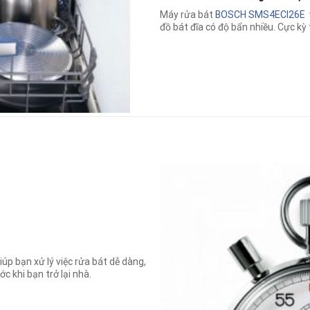
Máy rửa bát
BOSCH SMS4ECI26E
v
đồ bát đĩa có độ bẩn nhiều. Cực kỳ 
iúp bạn xử lý việc rửa bát dễ dàng,
c khi bạn trở lại nhà.