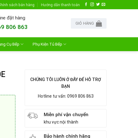
hính sách bán hàng
Hướng dẫn thanh toán
ine đặt hàng
GIỎ HÀNG
9 806 863
ụng Cụ Bếp
Phụ Kiện Tủ Bếp
0E
CHÚNG TÔI LUÔN Ở ĐÂY ĐỂ HỖ TRỢ
BẠN
Hotline tư vấn: 0969 806 863
Miễn phí vận chuyển
khu vực nội thành
Bảo hành chính hãng