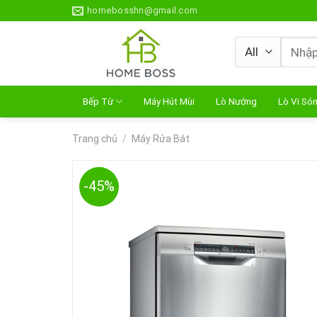
Skip
homebosshn@gmail.com
to
content
Tìm
kiếm:
Bếp Từ
Máy Hút Mùi
Lò Nướng
Lò Vi Só
Trang chủ
/
Máy Rửa Bát
-45%