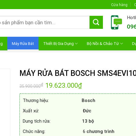
Cửa hàng
C
Hotl
096
ng
Máy Rửa Bát
Thiết Bị Gia Dụng
Bộ Nồi & Chảo Từ
D
MÁY RỬA BÁT BOSCH SMS4EVI1
Giá
19.623.000
₫
Giá
₫
35.900.000
gốc
hiện
là:
tại
35.900.000₫.
là:
Thương hiệu:
Bosch
19.623.000₫.
Xuất xứ:
Đức
Dung tích rửa:
13 bộ
Chức năng: 6
chương trình