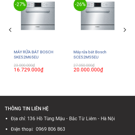
-27%
-26%
MÁY RỬA BÁT BOSCH
Máy rửa bát Bosch
SKE52M65EU
SCE52M55EU
23.000.000
₫
27.050.000
₫
Giá
16.729.000
₫
Giá
Giá
20.000.000
₫
Giá
gốc
hiện
gốc
hiện
là:
tại
là:
tại
23.000.000₫.
là:
27.050.000₫.
là:
16.729.000₫.
20.000.000₫.
THÔNG TIN LIÊN HỆ
Địa chỉ: 136 Hồ Tùng Mậu - Bắc Từ Liêm - Hà Nội
Điện thoại: 0969 806 863